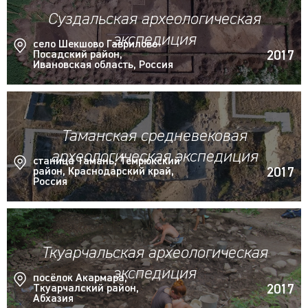
Суздальская археологическая
экспедиция
село Шекшово Гаврилово-
2017
Посадский район,
Ивановская область, Россия
Таманская средневековая
археологическая экспедиция
станица Тамань, Темрюкский
2017
район, Краснодарский край,
Россия
Ткуарчальская археологическая
экспедиция
посёлок Акармара,
2017
Ткуарчалский район,
Абхазия