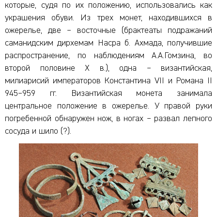
которые, судя по их положению, использовались как
украшения обуви. Из трех монет, находившихся в
ожерелье, две – восточные (брактеаты подражаний
саманидским дирхемам Насра б. Ахмада, получившие
распространение, по наблюдениям А.А.Гомзина, во
второй половине X в.), одна – византийская,
милиарисий императоров Константина VII и Романа II
945–959 гг. Византийская монета занимала
центральное положение в ожерелье. У правой руки
погребенной обнаружен нож, в ногах – развал лепного
сосуда и шило (?).