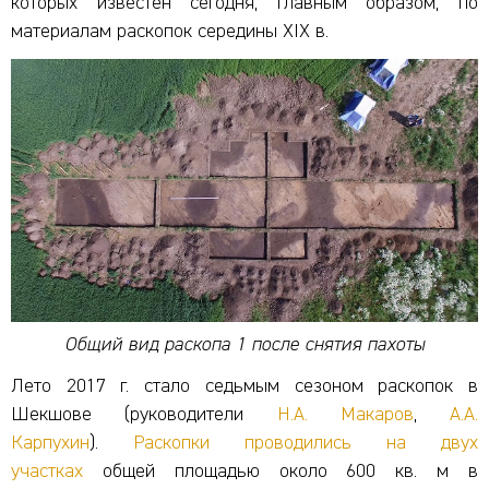
которых известен сегодня, главным образом, по
материалам раскопок середины XIX в.
Общий вид раскопа 1 после снятия пахоты
Лето 2017 г. стало седьмым сезоном раскопок в
Шекшове (руководители
Н.А. Макаров
,
А.А.
Карпухин
).
Раскопки проводились на двух
участках
общей площадью около 600 кв. м в