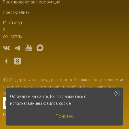
Противодействие коррупции
Пресс-релизы
Институт
в
соцсетях
© Федеральное государственное бюджетное учреждение
науки Институт археологии Российской академии наук,
2006–2026
Оставаясь на сайте, Вы соглашаетесь с
использованием файлов cookie.
Разработка сайта
-
Infospice
Понятно