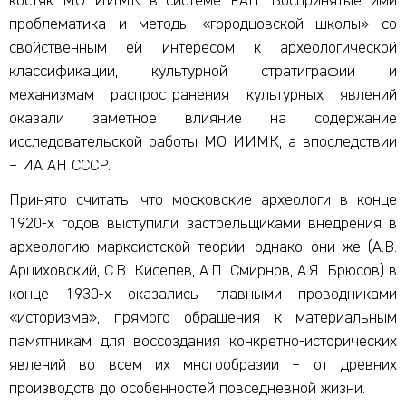
костяк МО ИИМК в системе РАН. Воспринятые ими
проблематика и методы «городцовской школы» со
свойственным ей интересом к археологической
классификации, культурной стратиграфии и
механизмам распространения культурных явлений
оказали заметное влияние на содержание
исследовательской работы МО ИИМК, а впоследствии
– ИА АН СССР.
Принято считать, что московские археологи в конце
1920-х годов выступили застрельщиками внедрения в
археологию марксистской теории, однако они же (А.В.
Арциховский, С.В. Киселев, А.П. Смирнов, А.Я. Брюсов) в
конце 1930-х оказались главными проводниками
«историзма», прямого обращения к материальным
памятникам для воссоздания конкретно-исторических
явлений во всем их многообразии – от древних
производств до особенностей повседневной жизни.