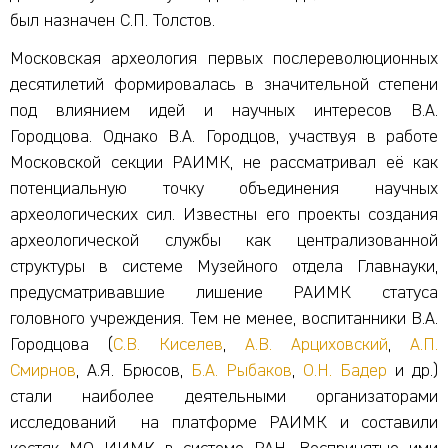
был назначен С.П. Толстов.
Московская археология первых послереволюционных
десятилетий формировалась в значительной степени
под влиянием идей и научных интересов В.А.
Городцова. Однако В.А. Городцов, участвуя в работе
Московской секции РАИМК, не рассматривал её как
потенциальную точку объединения научных
археологических сил. Известны его проекты создания
археологической службы как централизованной
структуры в системе Музейного отдела Главнауки,
предусматривавшие лишение РАИМК статуса
головного учреждения. Тем не менее, воспитанники В.А.
Городцова (
С.В. Киселев
,
А.В. Арциховский
,
А.П.
Смирнов
, А.Я. Брюсов,
Б.А. Рыбаков
,
О.Н. Бадер
и др.)
стали наиболее деятельными организаторами
исследований на платформе РАИМК и составили