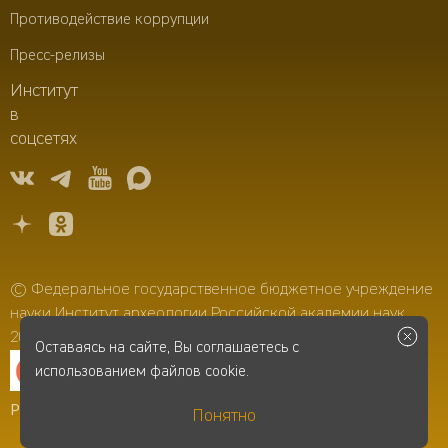
Противодействие коррупции
Пресс-релизы
Институт
в
соцсетях
© Федеральное государственное бюджетное учреждение
науки Институт археологии Российской академии наук,
2006–2026
Оставаясь на сайте, Вы соглашаетесь с
использованием файлов cookie.
Разработка сайта
-
Infospice
Понятно