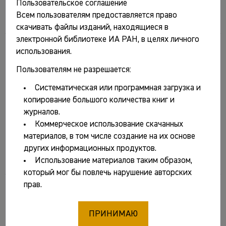
археологии РАН, 2025. 452 с.: ил.
Пользовательское соглашение
(Раннеславянский мир. Вып. 23).
Всем пользователям предоставляется право
скачивать файлы изданий, находящиеся в
электронной библиотеке ИА РАН, в целях личного
использования.
Пользователям не разрешается:
Систематическая или программная загрузка и
копирование большого количества книг и
журналов.
Коммерческое использование скачанных
материалов, в том числе создание на их основе
Вестник «История керамики». Вып. 7 / Отв.
других информационных продуктов.
ред. Е.В. Суханов. М.: ИА РАН, 2025. 151 с., ил.
Использование материалов таким образом,
который мог бы повлечь нарушение авторских
прав.
ПРИНИМАЮ