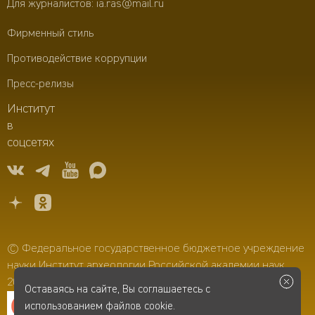
Для журналистов:
ia.ras@mail.ru
Фирменный стиль
Противодействие коррупции
Пресс-релизы
Институт
в
соцсетях
© Федеральное государственное бюджетное учреждение
науки Институт археологии Российской академии наук,
2006–2026
Оставаясь на сайте, Вы соглашаетесь с
использованием файлов cookie.