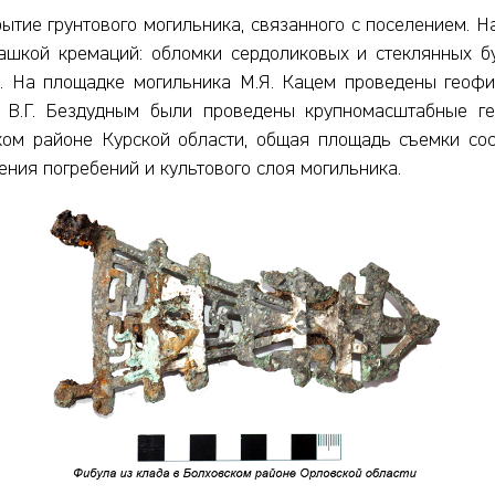
тие грунтового могильника, связанного с поселением.
Н
шкой кремаций: обломки сердоликовых и стеклянных б
. На площадке могильника М.Я. Кацем проведены геофи
 В.Г. Бездудным были проведены крупномасштабные г
ом районе Курской области, общая площадь съемки сост
ения погребений и культового слоя могильника.