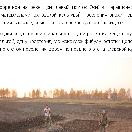
рорегион на реке Цон (левый приток Оки) в Нарышкин
 материалами юхновской культуры), поселения эпохи пе
ления народов, роменского и древнерусского периодов, а 
ходки клада вещей финальной стадии развития вещей кр
льгой, одну крестовидную «окскую» фибулу, остатки це
ного слоя поселения, вероятно позднего этапа киевской к