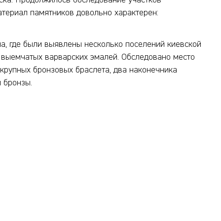
рска. Продолжилось обследование участков
атериал памятников довольно характерен:
а, где были выявлены несколько поселений киевской
а выемчатых варварских эмалей. Обследовано место
 крупных бронзовых браслета, два наконечника
 бронзы.