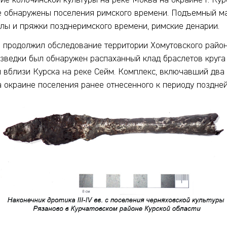
ие колочинской культуры на реке Моква на окраине г. Ку
кже обнаружены поселения римского времени. Подъемный м
улы и пряжки позднеримского времени, римские денарии.
а продолжил обследование территории Хомутовского район
разведки был обнаружен распаханный клад браслетов круг
 вблизи Курска на реке Сейм. Комплекс, включавший два
а окраине поселения ранее отнесенного к периоду поздней