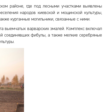
ском районе, где под лесными участками выявлены
реселения народов киевской и мощинской культуры,
также курганные могильники, связанные с ними.
уга выемчатых варварских эмалей. Комплекс включал
пей соединявших фибулы, а также мелкие серебряные
ультуры.