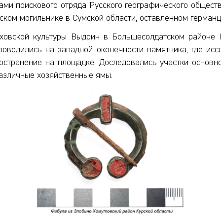
ми поискового отряда Русского географического общест
ском могильнике в Сумской области, оставленном германц
ховской культуры Выдрин в Большесолдатском районе 
роводились на западной оконечности памятника, где исс
остранение на площадке. Доследовались участки основно
азличные хозяйственные ямы.