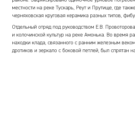
районе. Зафиксировано одиночное урновое погребен
местности на реке Тускарь, Реут и Прутище, где та
черняховская круговая керамика разных типов, фиб
Отдельный отряд под руководством Е.В. Провоторов
и колочинской культур на реке Амонька. Во время 
находки клада, связанного с ранним железным веком
дротиков и зеркало с боковой петлей, был спрятан н