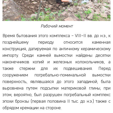
Рабочий момент
Время бытования этого комплекса – VIII–II вв. до н.э., к
позднейшему периоду относится каменная
конструкция, датируемая по античному керамическому
импорту. Среди камней вымостки найдены десятки
наконечников копий и железных колокольчиков, а
также стержни для их подвешивания. Перед
сооружением погребально-поминальной вымостки
поверхность, являвшаяся до этого западиной, была
выровнена путем подсыпки материковой глины, при
этом, вероятно, был разрушен погребальный комплекс
эпохи бронзы (первая половина II тыс. до н.э.) также с
обрядом кремации на стороне.