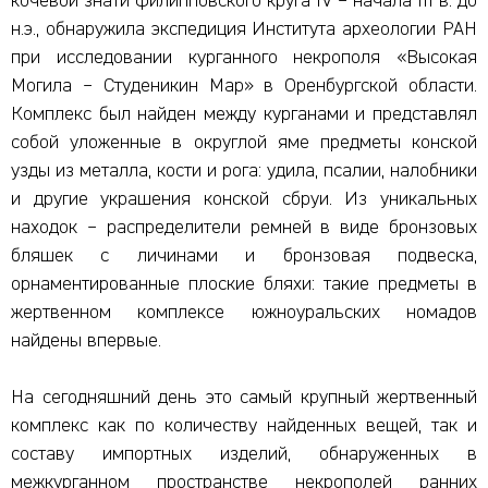
кочевой знати филипповского круга IV – начала III в. до
н.э., обнаружила экспедиция Института археологии РАН
при исследовании курганного некрополя «Высокая
Могила – Студеникин Мар» в Оренбургской области.
Комплекс был найден между курганами и представлял
собой уложенные в округлой яме предметы конской
узды из металла, кости и рога: удила, псалии, налобники
и другие украшения конской сбруи. Из уникальных
находок – распределители ремней в виде бронзовых
бляшек с личинами и бронзовая подвеска,
орнаментированные плоские бляхи: такие предметы в
жертвенном комплексе южноуральских номадов
найдены впервые.
На сегодняшний день это самый крупный жертвенный
комплекс как по количеству найденных вещей, так и
составу импортных изделий, обнаруженных в
межкурганном пространстве некрополей ранних