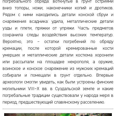
погребального обряда: воткнутые в грунт остриями
вниз топоры, ножи, наконечники копий и дротиков.
Рядом с ними находились детали конской сбруи и
снаряжения всадника: удила, металлические детали
узды и плети, пряжки от упряжи. Часть предметов
сохранила следы воздействия высоких температур.
Вероятно, это – остатки погребений по обряду
кремации, после которой кремированные кости
умерших и металлические детали костюма хоронили
или рассыпали на площадке некрополя, а оружие,
воинское и конское снаряжение из мужских кремаций
собирали и помещали в грунт отдельно. Впервые
археологи смогли увидеть, как были устроены финские
могильники VIII–X вв. в Суздальской земле и какие
погребальные традиции существовали у народа меря в
период, предшествующий славянскому расселению.