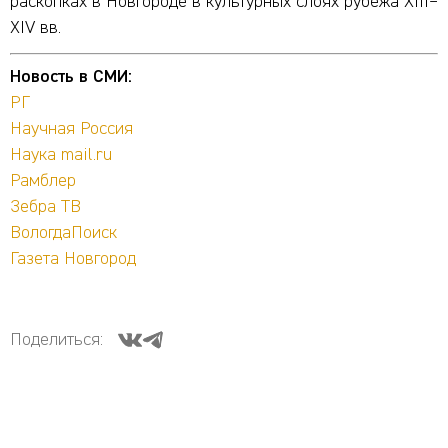
раскопках в Новгороде в культурных слоях рубежа XIII–
XIV вв.
Новость в СМИ:
РГ
Научная Россия
Наука mail.ru
Рамблер
Зебра ТВ
ВологдаПоиск
Газета Новгород
Поделиться: