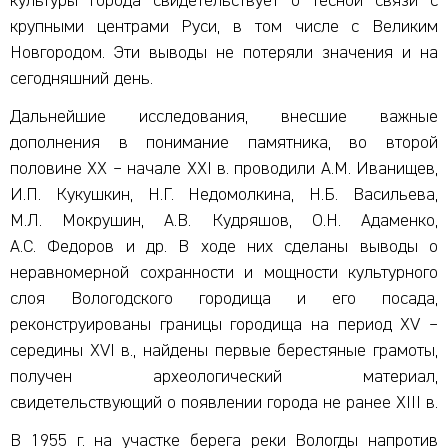
культуры города свидетельствует о тесной связи с
крупными центрами Руси, в том числе с Великим
Новгородом. Эти выводы не потеряли значения и на
сегодняшний день.
Дальнейшие исследования, внесшие важные
дополнения в понимание памятника, во второй
половине XX – начале XXI в. проводили А.М. Иванищев,
И.П. Кукушкин, Н.Г. Недомолкина, Н.Б. Васильева,
М.Л. Мокрушин, А.В. Кудряшов, О.Н. Адаменко,
А.С. Федоров и др. В ходе них сделаны выводы о
неравномерной сохранности и мощности культурного
слоя Вологодского городища и его посада,
реконструированы границы городища на период XV –
середины XVI в., найдены первые берестяные грамоты,
получен археологический материал,
свидетельствующий о появлении города не ранее XIII в.
В 1955 г. на участке берега реки Вологды напротив