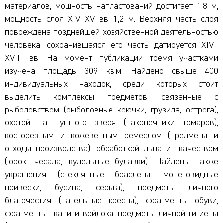
материалов, мощность напластований достигает 1,8 м,
мощность слоя XIV–XV вв. 1,2 м. Верхняя часть слоя
повреждена позднейшей хозяйственной деятельностью
человека, сохранившаяся его часть датируется XIV–
XVIII вв. На момент публикации тремя участками
изучена площадь 309 кв.м. Найдено свыше 400
индивидуальных находок, среди которых стоит
выделить комплексы предметов, связанные с
рыболовством (рыболовные крючки, грузила, острога),
охотой на пушного зверя (наконечники томаров),
косторезным и кожевенным ремеслом (предметы и
отходы производства), обработкой льна и ткачеством
(юрок, чесала, кудельные булавки). Найдены также
украшения (стеклянные браслеты, монетовидные
привески, бусина, серьга), предметы личного
благочестия (нательные кресты), фрагменты обуви,
фрагменты ткани и войлока, предметы личной гигиены