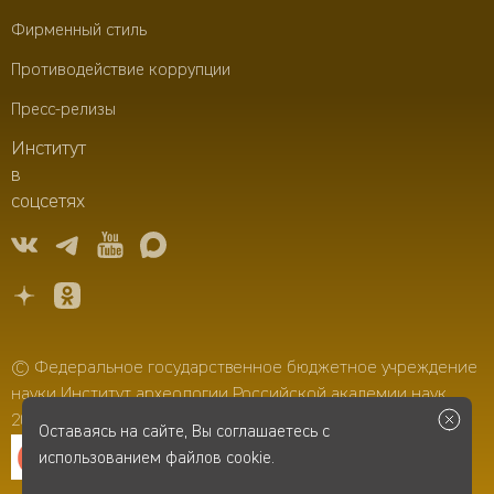
Фирменный стиль
Противодействие коррупции
Пресс-релизы
Институт
в
соцсетях
© Федеральное государственное бюджетное учреждение
науки Институт археологии Российской академии наук,
2006–2026
Оставаясь на сайте, Вы соглашаетесь с
использованием файлов cookie.