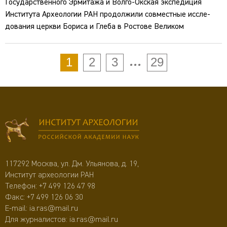
Государственного Эрмитажа и Волго-Окская экспедиция
Института Археологии РАН продолжили совместные иссле-
дования церкви Бориса и Глеба в Ростове Великом
...
1
2
3
29
117292 Москва, ул. Дм. Ульянова, д. 19,
Институт археологии РАН
Телефон:
+7 499 126 47 98
Факс: +7 499 126 06 30
E-mail:
ia.ras@mail.ru
Для журналистов:
ia.ras@mail.ru