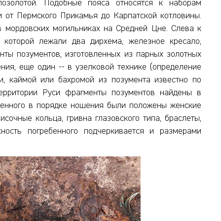
озолотой. Подобные пояса относятся к наборам
и от Пермского Прикамья до Карпатской котловины.
в мордовских могильниках на Средней Цне. Слева к
 которой лежали два дирхема, железное кресало,
нты позументов, изготовленных из парных золотных
ния, еще один -- в узелковой технике (определение
и, каймой или бахромой из позумента известно по
территории Руси фрагменты позументов найдены в
ебенного в порядке ношения были положены женские
исочные кольца, гривна глазовского типа, браслеты,
сность погребенного подчеркивается и размерами
.