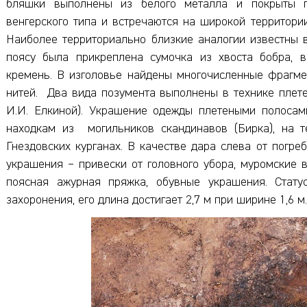
бляшки выполнены из белого металла и покрыты п
венгерского типа и встречаются на широкой территори
Наиболее территориально близкие аналогии известны 
поясу была прикреплена сумочка из хвоста бобра, в
кремень. В изголовье найдены многочисленные фрагме
нитей. Два вида позумента выполнены в технике плете
И.И. Елкиной). Украшение одежды плетеными полосам
находкам из могильников скандинавов (Бирка), на 
Гнездовских курганах. В качестве дара слева от погр
украшения – привески от головного убора, муромские в
поясная ажурная пряжка, обувные украшения. Стату
захоронения, его длина достигает 2,7 м при ширине 1,6 м