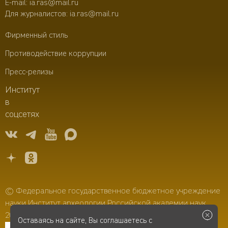
E-mail:
ia.ras@mail.ru
Для журналистов:
ia.ras@mail.ru
Фирменный стиль
Противодействие коррупции
Пресс-релизы
Институт
в
соцсетях
© Федеральное государственное бюджетное учреждение
науки Институт археологии Российской академии наук,
2006–2026
Оставаясь на сайте, Вы соглашаетесь с