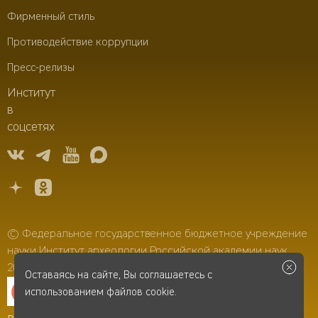
Фирменный стиль
Противодействие коррупции
Пресс-релизы
Институт
в
соцсетях
© Федеральное государственное бюджетное учреждение
науки Институт археологии Российской академии наук,
2006–2026
Оставаясь на сайте, Вы соглашаетесь с
использованием файлов cookie.