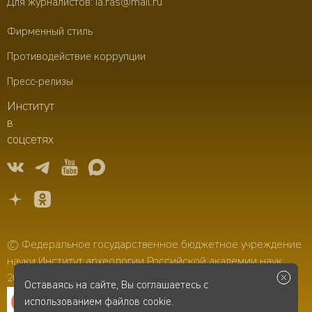
Для журналистов:
ia.ras@mail.ru
Фирменный стиль
Противодействие коррупции
Пресс-релизы
Институт
в
соцсетях
© Федеральное государственное бюджетное учреждение
науки Институт археологии Российской академии наук,
2006–2026
Оставаясь на сайте, Вы соглашаетесь с
использованием файлов cookie.