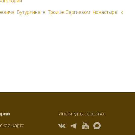
Фанагории
евича Бутурлина в Троице-Сергиевом монастыре: к
арий
Институт в соцсетях
ская карта