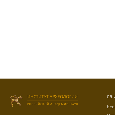
Об 
Нов