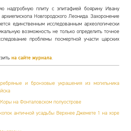
ю надгробную плиту с эпитафией боярину Ивану
» архиепископа Новгородского Леонида. Захоронение
ется единственным исследованным археологически
икальную возможность не только определить точное
сследование проблемы посмертной участи царских
узить
на сайте журнала
.
еребряные и бронзовые украшения из могильника
ийска
 Коры на Фонталовском полуострове
копок античной усадьбы Верхнее Джемете 1 на хоре