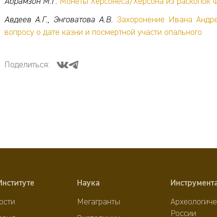
Абрамзон М.Г.
Монеты Херсонеса/Херсона из раскопок 
Авдеев А.Г., Энговатова А.В.
Захоронение Ивана Андре
вопросу о дате казни и посмертной участи опального
Поделиться:
Институте
Наука
Инструмент
ости
Мегагранты
Археологиче
России