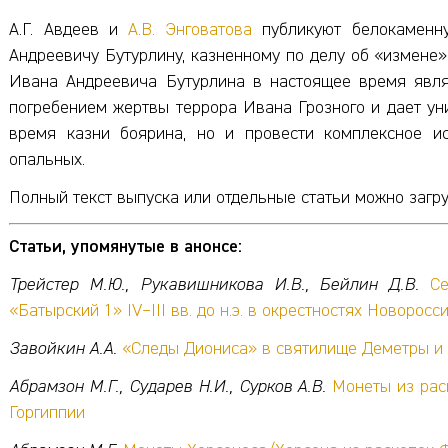
А.Г. Авдеев и
А.В. Энговатова
публикуют белокаменну
Андреевичу Бутурлину, казненному по делу об «измене
Ивана Андреевича Бутурлина в настоящее время явля
погребением жертвы террора Ивана Грозного и дает ун
время казни боярина, но и провести комплексное и
опальных.
Полный текст выпуска или отдельные статьи можно загр
Статьи, упомянутые в анонсе:
Трейстер М.Ю., Рукавишникова И.В., Бейлин Д.В.
С
«Батырский 1» IV–III вв. до н.э. в окрестностях Новоросс
Завойкин А.А.
«Следы Диониса» в святилище Деметры и
Абрамзон М.Г., Сударев Н.И., Сурков А.В.
Монеты из рас
Горгиппии