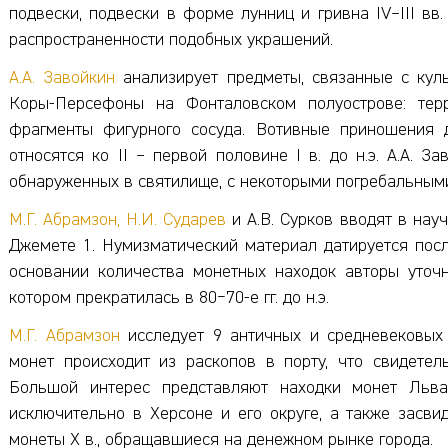
подвески, подвески в форме лунниц и гривна IV–III вв
распространенности подобных украшений.
А.А. Завойкин
анализирует предметы, связанные с кул
Коры-Персефоны на Фонталовском полуострове: терра
фрагменты фигурного сосуда. Вотивные приношения д
относятся ко II – первой половине I в. до н.э. А.А. 
обнаруженных в святилище, с некоторыми погребальным
М.Г. Абрамзон,
Н.И. Сударев
и А.В. Сурков вводят в нау
Джемете 1. Нумизматический материал датируется после
основании количества монетных находок авторы уточ
котором прекратилась в 80‒70-е гг. до н.э.
М.Г. Абрамзон
исследует 9 античных и средневековых 
монет происходит из раскопов в порту, что свидетел
Большой интерес представляют находки монет Льва
исключительно в Херсоне и его округе, а также засв
монеты Х в., обращавшиеся на денежном рынке города.