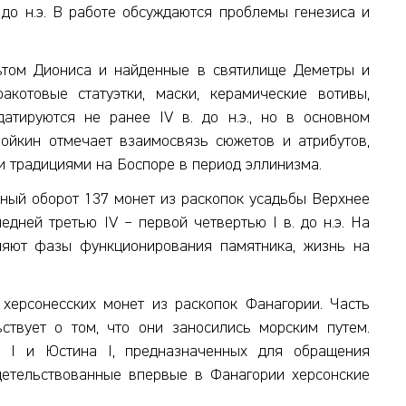
. до н.э. В работе обсуждаются проблемы генезиса и
ьтом Диониса и найденные в святилище Деметры и
котовые статуэтки, маски, керамические вотивы,
атируются не ранее IV в. до н.э., но в основном
Завойкин отмечает взаимосвязь сюжетов и атрибутов,
и традициями на Боспоре в период эллинизма.
чный оборот 137 монет из раскопок усадьбы Верхнее
дней третью IV – первой четвертью I в. до н.э. На
няют фазы функционирования памятника, жизнь на
херсонесских монет из раскопок Фанагории. Часть
ьствует о том, что они заносились морским путем.
 I и Юстина I, предназначенных для обращения
идетельствованные впервые в Фанагории херсонские