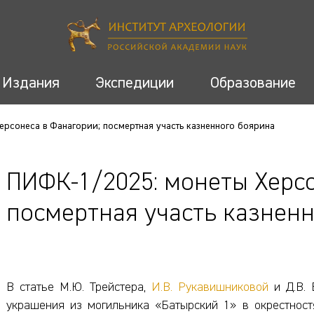
Издания
Экспедиции
Образование
ерсонеса в Фанагории; посмертная участь казненного боярина
ПИФК-1/2025: монеты Херсо
посмертная участь казнен
В статье М.Ю. Трейстера,
И.В. Рукавишниковой
и Д.В. 
украшения из могильника «Батырский 1» в окрестност