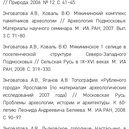
// Природа. 2006. № 12. С. 41–45.
Энговатова А.В., Коваль В.Ю. Мякининский комплекс
памятников археологии // Археология Подмосковья:
Материалы научного семинара. М.: ИА РАН, 2007. Вып.
3 С. 71–80.
Энговатова А.В., Коваль В.Ю. Мякининское 1 селище в
поселенческой структуре Северо-Западного
Подмосковья // Сельская Русь в IX–XVI веках. М.: ИА
РАН, 2008. С. 319–330.
Энговатова А.В., Яганов А.В. Топография «Рубленого
города» Ярославля (по материалам археологических
исследований 2007 года) // Московская Русь.
Проблемы археологии, истории и архитектуры. К 60-
летию Леонида Андреевича Беляева. М.: ИА РАН, 2008.
С. 90–97.
Энговатова А.В. Дьяковское городище Настасьино в