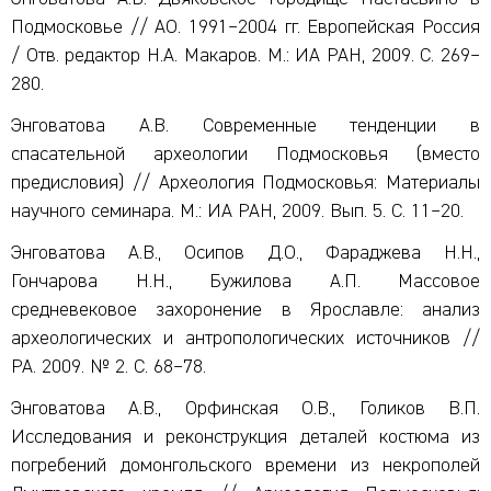
Подмосковье // АО. 1991–2004 гг. Европейская Россия
/ Отв. редактор Н.А. Макаров. М.: ИА РАН, 2009. С. 269–
280.
Энговатова А.В. Современные тенденции в
спасательной археологии Подмосковья (вместо
предисловия) // Археология Подмосковья: Материалы
научного семинара. М.: ИА РАН, 2009. Вып. 5. С. 11–20.
Энговатова А.В., Осипов Д.О., Фараджева Н.Н.,
Гончарова Н.Н., Бужилова А.П. Массовое
средневековое захоронение в Ярославле: анализ
археологических и антропологических источников //
РА. 2009. № 2. С. 68–78.
Энговатова А.В., Орфинская О.В., Голиков В.П.
Исследования и реконструкция деталей костюма из
погребений домонгольского времени из некрополей