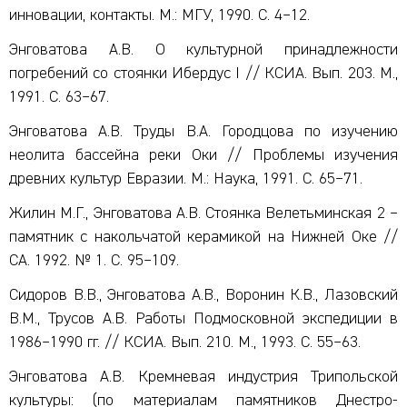
инновации, контакты. М.: МГУ, 1990. С. 4–12.
Энговатова А.В. О культурной принадлежности
погребений со стоянки Ибердус I // КСИА. Вып. 203. М.,
1991. С. 63–67.
Энговатова А.В. Труды В.А. Городцова по изучению
неолита бассейна реки Оки // Проблемы изучения
древних культур Евразии. М.: Наука, 1991. С. 65–71.
Жилин М.Г., Энговатова А.В. Стоянка Велетьминская 2 –
памятник с накольчатой керамикой на Нижней Оке //
СА. 1992. № 1. С. 95–109.
Сидоров В.В., Энговатова А.В., Воронин К.В., Лазовский
В.М., Трусов А.В. Работы Подмосковной экспедиции в
1986–1990 гг. // КСИА. Вып. 210. М., 1993. С. 55–63.
Энговатова А.В. Кремневая индустрия Трипольской
культуры: (по материалам памятников Днестро-