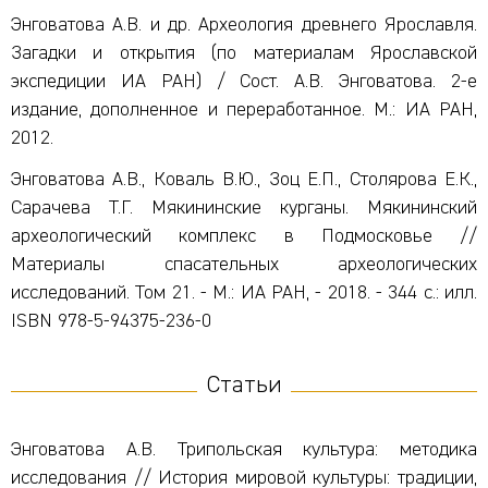
Энговатова А.В. и др. Археология древнего Ярославля.
Загадки и открытия (по материалам Ярославской
экспедиции ИА РАН) / Сост. А.В. Энговатова. 2-е
издание, дополненное и переработанное. М.: ИА РАН,
2012.
Энговатова А.В., Коваль В.Ю., Зоц Е.П., Столярова Е.К.,
Сарачева Т.Г. Мякининские курганы. Мякининский
археологический комплекс в Подмосковье //
Материалы спасательных археологических
исследований. Том 21. - М.: ИА РАН, - 2018. - 344 с.: илл.
ISBN 978-5-94375-236-0
Статьи
Энговатова А.В. Трипольская культура: методика
исследования // История мировой культуры: традиции,