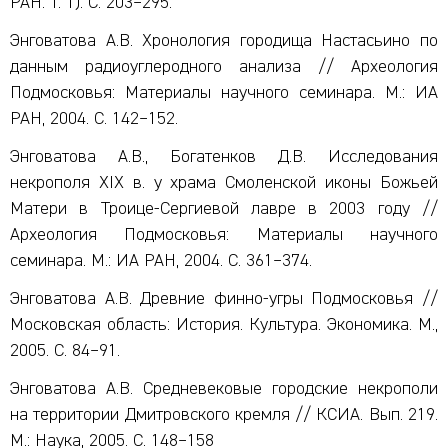
РАН. Т. 1). С. 203–295.
Энговатова А.В. Хронология городища Настасьино по
данным радиоуглеродного анализа // Археология
Подмосковья: Материалы научного семинара. М.: ИА
РАН, 2004. С. 142–152.
Энговатова А.В., Богатенков Д.В. Исследования
некрополя XIX в. у храма Смоленской иконы Божьей
Матери в Троице-Сергиевой лавре в 2003 году //
Археология Подмосковья: Материалы научного
семинара. М.: ИА РАН, 2004. С. 361–374.
Энговатова А.В. Древние финно-угры Подмосковья //
Московская область: История. Культура. Экономика. М.,
2005. С. 84–91.
Энговатова А.В. Средневековые городские некрополи
на территории Дмитровского кремля // КСИА. Вып. 219.
М.: Наука, 2005. С. 148–158