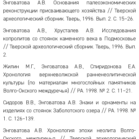
Энговатова А.В. Основания палеоэкономических
реконструкции присваивающего хозяйства // Тверской
археологический сборник. Тверь, 1996. Вып. 2. С. 15–26.
Энговатова А.В., Хрусталев А.В. Исследования
копролитов со стоянок каменного века в Подмосковье
// Тверской археологический сборник. Тверь, 1996. Вып.
2.
Жилин М.Г., Энговатова А.В., Спиридонова Е.А.
Хронология верхневолжской ранненеолитической
культуры (по материалам многослойных памятников
Волго-Окского междуречья) // РА. 1998. № 2. С. 11–21.
Сидоров В.В., Энговатова А.В. Знаки и орнаменты на
изделиях со стоянок Заболотского озера // РА. 1998. №
1. С. 126–139.
Энговатова А.В. Хронология эпохи неолита Волго-
Окского междуречья // Тверской археологический