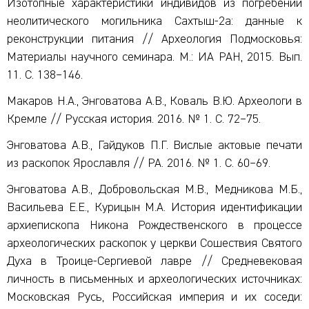
Изотопные характеристики индивидов из погребений
неолитического могильника Сахтыш-2а: данные к
реконструкции питания // Археология Подмосковья:
Материалы научного семинара. М.: ИА РАН, 2015. Вып.
11. С. 138–146.
Макаров Н.А., Энговатова А.В., Коваль В.Ю. Археологи в
Кремле // Русская история. 2016. № 1. С. 72–75.
Энговатова А.В., Гайдуков П.Г. Вислые актовые печати
из раскопок Ярославля // РА. 2016. № 1. С. 60–69.
Энговатова А.В., Добровольская М.В., Медникова М.Б.,
Васильева Е.Е., Курицын М.А. История идентификации
архиепископа Никона Рождественского в процессе
археологических раскопок у церкви Сошествия Святого
Духа в Троице-Сергиевой лавре // Средневековая
личность в письменных и археологических источниках:
Московская Русь, Российская империя и их соседи: