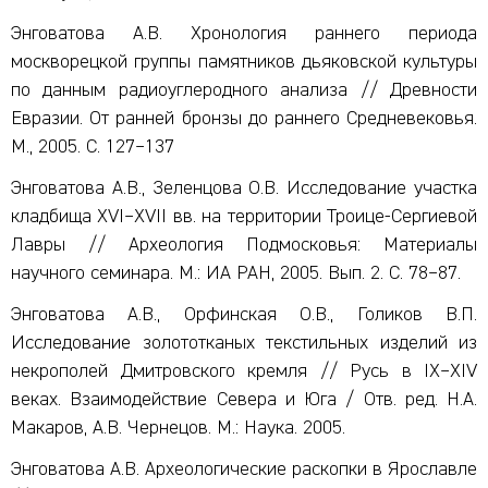
Энговатова А.В. Хронология раннего периода
москворецкой группы памятников дьяковской культуры
по данным радиоуглеродного анализа // Древности
Евразии. От ранней бронзы до раннего Средневековья.
М., 2005. С. 127–137
Энговатова А.В., Зеленцова О.В. Исследование участка
кладбища XVI–XVII вв. на территории Троице-Сергиевой
Лавры // Археология Подмосковья: Материалы
научного семинара. М.: ИА РАН, 2005. Вып. 2. С. 78–87.
Энговатова А.В., Орфинская О.В., Голиков В.П.
Исследование золототканых текстильных изделий из
некрополей Дмитровского кремля // Русь в IX–XIV
веках. Взаимодействие Севера и Юга / Отв. ред. Н.А.
Макаров, А.В. Чернецов. М.: Наука. 2005.
Энговатова А.В. Археологические раскопки в Ярославле