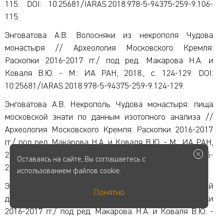
115. DOI: 10.25681/IARAS.2018.978-5-94375-259-9.106-
115.
Энговатова А.В. Волосняки из некрополя Чудова
монастыря // Археология Московского Кремля:
Раскопки 2016-2017 гг./ под ред. Макарова Н.А. и
Коваля В.Ю. - М.: ИА РАН, 2018., с. 124-129. DOI:
10.25681/IARAS.2018.978-5-94375-259-9.124-129.
Энговатова А.В. Некрополь Чудова монастыря: пища
московской знати по данным изотопного анализа //
Археология Московского Кремля: Раскопки 2016-2017
гг./ под ред. Макарова Н.А. и Коваля В.Ю. - М.: ИА РАН,
2018., с.138-143. DOI: 10.25681/IARAS.2018.978-5-94375-
Оставаясь на сайте, Вы соглашаетесь с
259-9.138-143.
использованием файлов cookie.
Энговатова А.В., Яганов А.В. Малый Николаевский
Понятно
дворец // Археология Московского Кремля: Раскопки
2016-2017 гг./ под ред. Макарова Н.А. и Коваля В.Ю. -