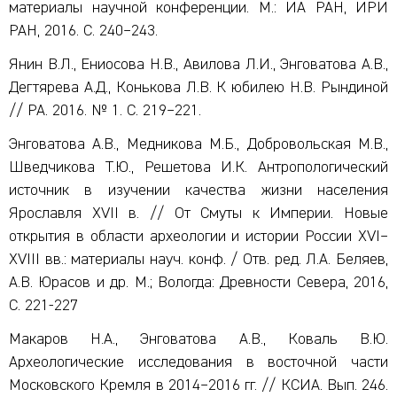
материалы научной конференции. М.: ИА РАН, ИРИ
РАН, 2016. С. 240–243.
Янин В.Л., Ениосова Н.В., Авилова Л.И., Энговатова А.В.,
Дегтярева А.Д., Конькова Л.В. К юбилею Н.В. Рындиной
// РА. 2016. № 1. С. 219–221.
Энговатова А.В., Медникова М.Б., Добровольская М.В.,
Шведчикова Т.Ю., Решетова И.К. Антропологический
источник в изучении качества жизни населения
Ярославля XVII в. // От Смуты к Империи. Новые
открытия в области археологии и истории России XVI–
XVIII вв.: материалы науч. конф. / Отв. ред. Л.А. Беляев,
А.В. Юрасов и др. М.; Вологда: Древности Севера, 2016,
С. 221-227
Макаров Н.А., Энговатова А.В., Коваль В.Ю.
Археологические исследования в восточной части
Московского Кремля в 2014–2016 гг. // КСИА. Вып. 246.