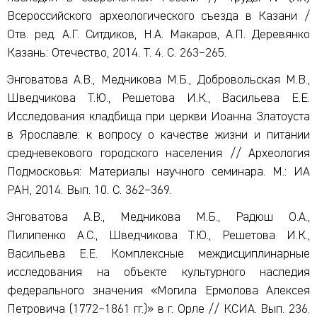
Всероссийского археологического съезда в Казани /
Отв. ред. А.Г. Ситдиков, Н.А. Макаров, А.П. Деревянко
Казань: Отечество, 2014. Т. 4. С. 263–265.
Энговатова А.В., Медникова М.Б., Добровольская М.В.,
Шведчикова Т.Ю., Решетова И.К., Васильева Е.Е.
Исследования кладбища при церкви Иоанна Златоуста
в Ярославле: к вопросу о качестве жизни и питании
средневекового городского населения // Археология
Подмосковья: Материалы научного семинара. М.: ИА
РАН, 2014. Вып. 10. С. 362–369.
Энговатова А.В., Медникова М.Б., Радюш О.А.,
Пилипенко А.С., Шведчикова Т.Ю., Решетова И.К.,
Васильева Е.Е. Комплексные междисциплинарные
исследования на объекте культурного наследия
федерального значения «Могила Ермолова Алексея
Петровича (1772–1861 гг.)» в г. Орле // КСИА. Вып. 236.