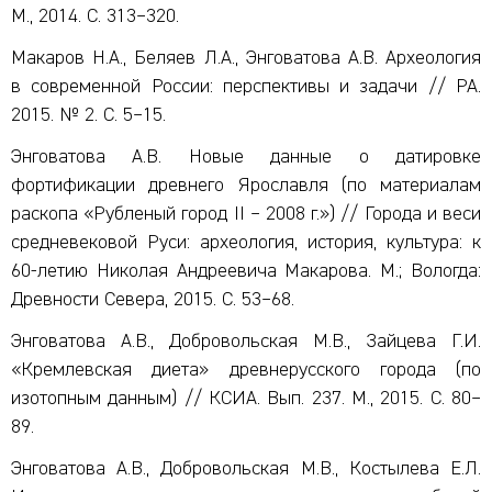
М., 2014. С. 313–320.
Макаров Н.А., Беляев Л.А., Энговатова А.В. Археология
в современной России: перспективы и задачи // РА.
2015. № 2. С. 5–15.
Энговатова А.В. Новые данные о датировке
фортификации древнего Ярославля (по материалам
раскопа «Рубленый город II – 2008 г.») // Города и веси
средневековой Руси: археология, история, культура: к
60-летию Николая Андреевича Макарова. М.; Вологда:
Древности Севера, 2015. С. 53–68.
Энговатова А.В., Добровольская М.В., Зайцева Г.И.
«Кремлевская диета» древнерусского города (по
изотопным данным) // КСИА. Вып. 237. М., 2015. С. 80–
89.
Энговатова А.В., Добровольская М.В., Костылева Е.Л.