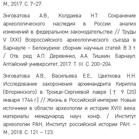
М., 2017. С. 7–27.
Энговатова А.В., Колдаева Н.Т. Сохранение
археологического наследия в России: анализ
изменений в федеральном законодательстве // Труды
V (XXI) Всероссийского археологического съезда в
Барнауле – Белокурихе: сборник научных статей. В 3 т.
/ Отв. ред. А.П. Деревянко, А.А. Тишкин. Барнаул:
Алтайский университет, 2017. Т. III. С. 200–204.
Энговатова А.В., Васильева Е.Е., Цветкова Н.Н.
Исследование захоронения архимандрита Кирилла
(Флоринского) в Троице-Сергиевой лавре († 9 (20)
января 1744 г.) // Жизнь в Российской империи: Новые
источники в области археологии и истории XVIII века:
материалы международ. науч. конф. / Институт
археологии РАН, Институт российской истории РАН. –
М., 2018. С. 121 – 123.