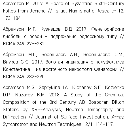
Abramzon M. 2017. A Hoard of Byzantine Sixth‒Century
Folles from Jericho // Israel Numismatic Research 12,
173‒184.
Абрамзон М.Г., Кузнецов В.Д. 2017. Фанагорийские
диоболы с розой – подражания родосскому типу //
КСИА 249, 275‒281.
Абрамзон М.Г., Ворошилов А.Н., Ворошилова О.М.,
Внуков С.Ю. 2017. Золотая индикация с полуфоллиса
Константина I из восточного некрополя Фанагории //
КСИА 249, 282‒290.
Abramson M.G., Saprykina I.A., Kichanov S.E., Kozlenko
D.P., Nazarov K.M. 2018. A Study of the Chemical
Composition of the 3rd Century AD Bosporan Billon
Staters by XRF‒Analysis, Neutron Tomography and
Diffraction // Journal of Surface Investigation: X‒ray,
Synchrotron and Neutron Techniques 12/1, 114–117.