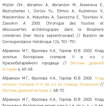
Müller Chr., Abramov A., Abramzon M., Alexeieva E.,
Bezruchenko I., Gorlov Yu., Efimov A., Kuznetsov V.,
Maslennikov A., Malyshev A., Savostina E., Tolstikov V.,
Zavoikin A. 2000. Chronigue des fouilles et
déscouvertes archéologiques dans le Bosphore
cimmérien (mer Noire septentrionale) // Bulletin de
Correspondance Hellénique 124, 701‒751.
Абрамзон М.Г., Фролова Н.А., Горлов Ю.В. 2000. Клад
золотых боспорских статеров II в. н.э. с
Краснобатарейного городища //
Вестник древней
истории
4, 60‒68.
Абрамзон М.Г., Фролова Н.А., Горлов Ю.В. 2000.
Клад
золотых статеров II‒III вв. н.э. из станицы Казанской
//
Вестник древней истории
4,
68‒72.
Абрамзон М.Г., Фролова Н.А., Горлов Ю.В. 2000. Клад
бронзовых боспорских монет конца I в. до н. э. ‒ II вв.