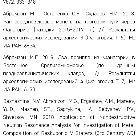
78/2, 333–348.
Абрамзон М.Г., Остапенко С.Н., Сударев Н.И. 2018.
Раннесредневековые монеты на торговом пути через
Фанагорию (находки 2015‒2017 гг.) // Результаты
археологических исследований. 3 (Фанагория. Т. 6.). М.:
ИА РАН, 6‒34.
Абрамзон М.Г. 2018. Два перипла из Фанагории в
Восточное Средиземноморье (по данным
позднеэллинистических кладов) // Результаты
археологических исследований. 4. (Фанагория. Т. 7). М.:
ИА РАН, 6‒30.
Bazhazhina, N.V., Abramzon, M.G., Ergashov, A.M., Mareev,
Yu.D., Mazhen, S.T., Saprykina, I.A., Sedyshev, P.V.,
Shvetsov, V.N. 2018. Application of Nondestructive
Neutron Resonance Analysis for Investigation of Metal
Composition of Reskuporid V Staters (3rd Century AD)