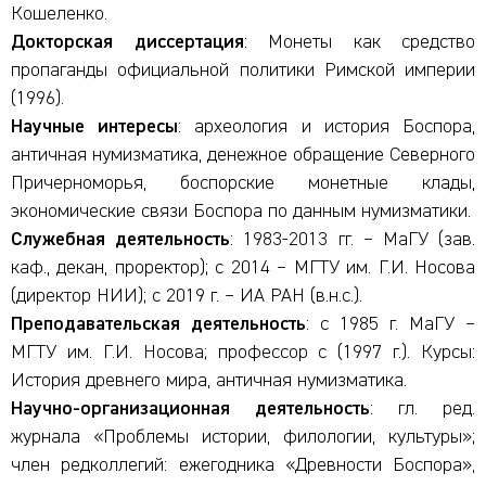
Кошеленко.
Докторская диссертация
: Монеты как средство
пропаганды официальной политики Римской империи
(1996).
Научные интересы
: археология и история Боспора,
античная нумизматика, денежное обращение Северного
Причерноморья, боспорские монетные клады,
экономические связи Боспора по данным нумизматики.
Служебная деятельность
: 1983-2013 гг. – МаГУ (зав.
каф., декан, проректор); с 2014 – МГТУ им. Г.И. Носова
(директор НИИ); с 2019 г. – ИА РАН (в.н.с.).
Преподавательская деятельность
: с 1985 г. МаГУ –
МГТУ им. Г.И. Носова; профессор с (1997 г.). Курсы:
История древнего мира, античная нумизматика.
Научно-организационная деятельность
: гл. ред.
журнала «Проблемы истории, филологии, культуры»;
член редколлегий: ежегодника «Древности Боспора»,