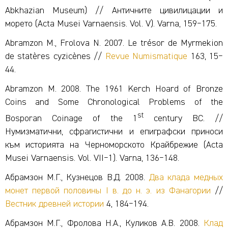
Abkhazian Museum) // Античните цивилицации и
морето (Acta Musei Varnaensis. Vol. V). Varna, 159‒175.
Abramzon M., Frolova N. 2007. Le trésor de Myrmekion
de statères cyzicènes //
Revue Numismatique
163, 15‒
44.
Abramzon M. 2008. The 1961 Kerch Hoard of Bronze
Coins and Some Chronological Problems of the
st
Bosporan Coinage of the 1
century BC. //
Нумизматични, сфрагистични и епиграфски приноси
към историята на Черноморското Крайбрежие (Acta
Musei Varnaensis. Vol. VII‒1). Varna, 136‒148.
Абрамзон М.Г., Кузнецов В.Д. 2008.
Два клада медных
монет первой половины I в. до н. э. из Фанагории
//
Вестник древней истории
4, 184‒194.
Абрамзон М.Г., Фролова Н.А., Куликов А.В. 2008.
Клад