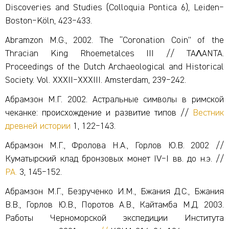
Discoveries and Studies (Colloquia Pontica 6), Leiden‒
Boston‒Köln, 423‒433.
Abramzon M.G., 2002. The “Coronation Coin” of the
Thracian King Rhoemetalces III // TAΛANTA.
Proceedings of the Dutch Archaeological and Historical
Society. Vol. XXXII‒XXXIII. Amsterdam, 239‒242.
Абрамзон М.Г. 2002. Астральные символы в римской
чеканке: происхождение и развитие типов //
Вестник
древней истории
1, 122‒143.
Абрамзон М.Г., Фролова Н.А., Горлов Ю.В. 2002 //
Куматырский клад бронзовых монет IV‒I вв. до н.э. //
РА.
3, 145‒152.
Абрамзон М.Г., Безрученко И.М., Бжания Д.С., Бжания
В.В., Горлов Ю.В., Поротов А.В., Кайтамба М.Д. 2003.
Работы Черноморской экспедиции Института