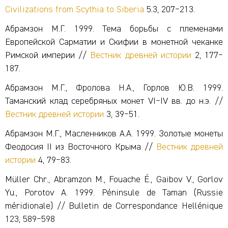
Civilizations from Scythia to Siberia
5.3, 207‒213.
Абрамзон М.Г. 1999. Тема борьбы с племенами
Европейской Сарматии и Скифии в монетной чеканке
Римской империи //
Вестник древней истории
2, 177‒
187.
Абрамзон М.Г., Фролова Н.А., Горлов Ю.В. 1999.
Таманский клад серебряных монет VI‒IV вв. до н.э. //
Вестник древней истории
3, 39‒51.
Абрамзон М.Г., Масленников А.А. 1999. Золотые монеты
Феодосия II из Восточного Крыма //
Вестник древней
истории
4, 79‒83.
Müller Chr., Abramzon M., Fouache É., Gaibov V., Gorlov
Yu., Porotov A. 1999. Péninsule de Taman (Russie
méridionale) // Bulletin de Correspondance Hellénique
123, 589‒598