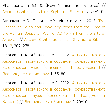
Phanagoria in 63 BC (New Numismatic Evidence) //
Ancient Civilizations from Scythia to Siberia
17, 75‒110.
Abramzon M.G., Treister M.Y., Vinokurov N.I. 2012.
Two
Hoards of Coins and Jewellery Items from the Time of
the Roman‒Bosporan War of AD 45‒49 from the Site of
Artezian
//
Ancient Civilizations from Scythia to Siberia
18.
2
, 207‒278.
Фролова Н.А., Абрамзон М.Г. 2012.
Античные монеты
Херсонеса Таврического в собрании Государственного
исторического музея (коллекция Н.Н. Грандмезона)
//
Вестник древней истории
1, 55‒80.
Фролова Н.А., Абрамзон М.Г. 2012.
Античные монеты
Херсонеса Таврического в собрании Государственного
исторического музея (коллекция Н.Н. Грандмезона.
Каталог)
//
Вестник древней истории
2, 70‒101.