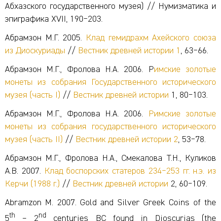
Абхазского государственного музея) // Нумизматика и
эпиграфика XVII, 190‒203.
Абрамзон М.Г. 2005.
Клад гемидрахм Ахейского союза
из Диоскуриады
//
Вестник древней истории
1
, 63‒66.
Абрамзон М.Г., Фролова Н.А. 2006. Р
имские золотые
монеты из собрания Государственного исторического
музея (часть I)
//
Вестник древней истории
1, 80‒103.
Абрамзон М.Г., Фролова Н.А. 2006.
Римские золотые
монеты из собрания государственного исторического
музея (часть II)
//
Вестник древней истории
2
, 53‒78.
Абрамзон М.Г., Фролова Н.А., Смекалова Т.Н., Куликов
А.В. 2007.
Клад боспорских статеров 234‒253 гг. н.э. из
Керчи (1988 г.)
//
Вестник древней истории
2, 60‒109.
Abramzon M. 2007. Gold and Silver Greek Coins of the
th
nd
5
– 2
centuries BC found in Dioscurias (the