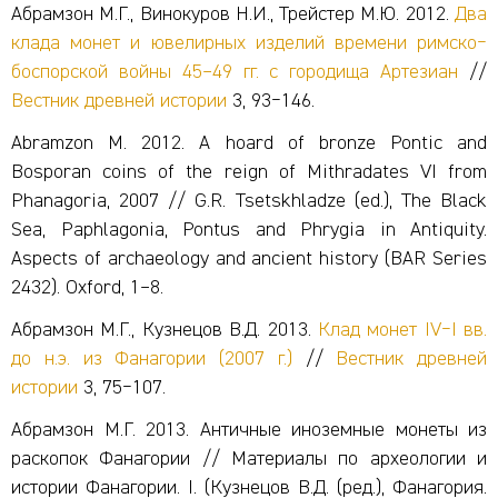
Абрамзон М.Г., Винокуров Н.И., Трейстер М.Ю. 2012.
Два
клада монет и ювелирных изделий времени римско‒
боспорской войны 45–49 гг. с городища Артезиан
//
Вестник древней истории
3, 93‒146.
Abramzon M. 2012. A hoard of bronze Pontic and
Bosporan coins of the reign of Mithradates VI from
Phanagoria, 2007 // G.R. Tsetskhladze (ed.), The Black
Sea, Paphlagonia, Pontus and Phrygia in Antiquity.
Aspects of archaeology and ancient history (BAR Series
2432). Oxford, 1–8.
Абрамзон М.Г., Кузнецов В.Д. 2013.
Клад монет IV‒I вв.
до н.э. из Фанагории (2007 г.)
//
Вестник древней
истории
3, 75‒107.
Абрамзон М.Г. 2013. Античные иноземные монеты из
раскопок Фанагории // Материалы по археологии и
истории Фанагории. I. (Кузнецов В.Д. (ред.), Фанагория.