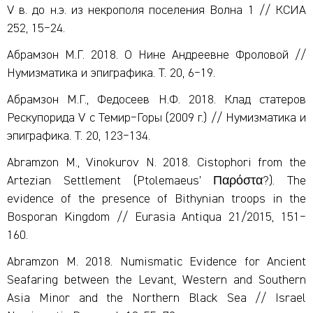
V в. до н.э. из некрополя поселения Волна 1 // КСИА
252, 15‒24.
Абрамзон М.Г. 2018. О Нине Андреевне Фроловой //
Нумизматика и эпиграфика. Т. 20, 6‒19.
Абрамзон М.Г., Федосеев Н.Ф. 2018. Клад статеров
Рескупорида V с Темир‒Горы (2009 г.) // Нумизматика и
эпиграфика. Т. 20, 123‒134.
Abramzon M., Vinokurov N. 2018. Cistophori from the
Artezian Settlement (Ptolemaeus’ Παρόστα?). The
evidence of the presence of Bithynian troops in the
Bosporan Kingdom // Eurasia Antiqua 21/2015, 151‒
160.
Abramzon M. 2018. Numismatic Evidence for Ancient
Seafaring between the Levant, Western and Southern
Asia Minor and the Northern Black Sea // Israel