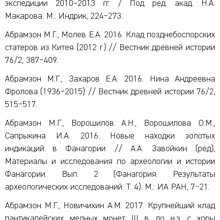
экспедиции 2010–2013 гг. / Под ред. акад. Н.А.
Макарова. М.: Индрик, 224‒273.
Абрамзон М.Г., Молев Е.А. 2016. Клад позднебоспорских
статеров из Китея (2012 г.) // Вестник древней истории
76/2, 387‒409.
Абрамзон М.Г., Захаров Е.А. 2016. Нина Андреевна
Фролова (1936‒2015) // Вестник древней истории 76/2,
515‒517.
Абрамзон М.Г., Ворошилов А.Н., Ворошилова О.М.,
Сапрыкина И.А. 2016. Новые находки золотых
индикаций в Фанагории // А.А. Завойкин (ред),
Материалы и исследования по археологии и истории
Фанагории. Вып. 2 (Фанагория. Результаты
археологических исследований. Т. 4). М.: ИА РАН, 7‒21.
Абрамзон М.Г., Новичихин А.М. 2017. Крупнейший клад
пантикапейских медных монет III в. до н.э. с хоры