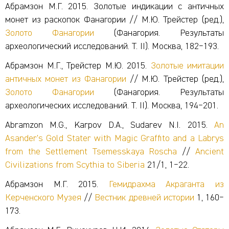
Абрамзон М.Г. 2015. Золотые индикации с античных
монет из раскопок Фанагории // М.Ю. Трейстер (ред.),
Золото Фанагории
(Фанагория. Результаты
археологический исследований. Т. II). Москва, 182‒193.
Абрамзон М.Г., Трейстер М.Ю. 2015.
Золотые имитации
античных монет из Фанагории
// М.Ю. Трейстер (ред.),
Золото Фанагории
(Фанагория. Результаты
археологических исследований. Т. II). Москва, 194‒201.
Abramzon M.G., Karpov D.A., Sudarev N.I. 2015.
An
Asander's Gold Stater with Magic Graffito and a Labrys
from the Settlement Tsemesskaya Roscha
//
Ancient
Civilizations from Scythia to Siberia
21/1, 1‒22.
Абрамзон М.Г. 2015.
Гемидрахма Акраганта из
Керченского Музея
//
Вестник древней истории
1, 160‒
173.