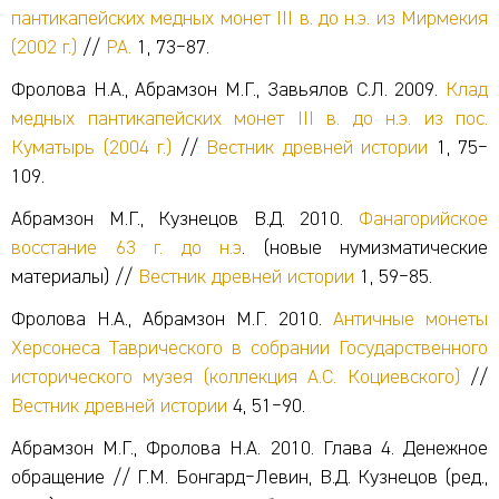
пантикапейских медных монет III в. до н.э. из Мирмекия
(2002 г.)
//
РА.
1, 73‒87.
Фролова H.A., Абрамзон М.Г., Завьялов С.Л. 2009.
Клад
медных пантикапейских монет III в. до н.э. из пос.
Куматырь (2004 г.)
//
Вестник древней истории
1, 75‒
109.
Абрамзон М.Г., Кузнецов В.Д. 2010.
Фанагорийское
восстание 63 г. до н.э
. (новые нумизматические
материалы) //
Вестник древней истории
1, 59‒85.
Фролова Н.А., Абрамзон М.Г. 2010.
Античные монеты
Херсонеса Таврического в собрании Государственного
исторического музея (коллекция А.С. Коциевского)
//
Вестник древней истории
4, 51‒90.
Абрамзон М.Г., Фролова Н.А. 2010. Глава 4. Денежное
обращение // Г.М. Бонгард‒Левин, В.Д. Кузнецов (ред.,