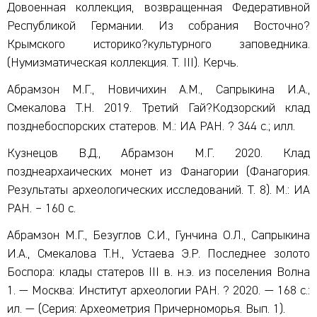
Довоенная коллекция, возвращенная Федеративной
Республикой Германии. Из собрания Восточно?
Крымского историко?культурного заповедника.
(Нумизматическая коллекция. Т. III). Керчь.
Абрамзон М.Г., Новичихин А.М., Сапрыкина И.А.,
Смекалова Т.Н. 2019. Третий Гай?Кодзорский клад
позднебоспорских статеров. М.: ИА РАН. ? 344 с.; илл.
Кузнецов В.Д., Абрамзон М.Г. 2020. Клад
позднеархаических монет из Фанагории (Фанагория.
Результаты археологических исследований. Т. 8). М.: ИА
РАН. – 160 с.
Абрамзон М.Г., Безуглов С.И., Гунчина О.Л., Сапрыкина
И.А., Смекалова Т.Н., Устаева Э.Р. Последнее золото
Боспора: клады статеров III в. н.э. из поселения Волна
1. — Москва: Институт археологии РАН. ? 2020. — 168 с.:
ил. — (Серия: Археометрия Причерноморья. Вып. 1).