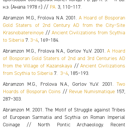
н.э. (Анапа 1978 г.) //
РА.
3, 110‒117.
Abramzon M.G., Frolova N.A. 2001.
А Hoard of Bosporan
Gold Staters of 2nd Century AD from the City‒Site
Krasnobatereinoye
//
Ancient Civilizations from Scythia
to Siberia
7.
3‒4
, 169‒184.
Abramzon M.G., Frolova N.A., Gorlov Yu.V. 2001.
А Hoard
of Bosporan Gold Staters of 2nd and 3rd Centuries AD
from the Village of Kazanskaya
//
Ancient Civilizations
from Scythia to Siberia
7.
3‒4
, 185‒193.
Abramzon M.G., Frolova N.A., Gorlov Yu.V. 2001.
Two
Hoards of Bosporan Coins
//
Revue Numismatique
157,
287‒303.
Abramzon M. 2001. The Motif of Struggle against Tribes
of European Sarmatia and Scythia on Roman Imperial
Coinage // North Pontic Archaeology. Recent