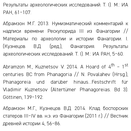
Результаты археологических исследований. Т. I). М.: ИА
РАН, 61‒107.
Абрамзон М.Г. 2013. Нумизматический комментарий к
надписи времени Рескупорида III из Фанагории //
Материалы по археологии и истории Фанагории. I.
(Кузнецов В.Д. (ред.), Фанагория. Результаты
археологических исследований. Т. I). М.: ИА РАН, 5‒60.
th
st
Abramzon M., Kuznetsov V. 2014. A Hoard of 4
– 1
centuries BC from Phanagoria // N. Povalahev (Hrsg.),
Phanagoreia und darüber hinaus…Festschrift für
Vladimir Kuznetsov (Altertümer Phanagoreias. Bd 3).
Göttinen, 139‒192.
Абрамзон М.Г., Кузнецов В.Д. 2014. Клад боспорских
статеров III‒IV вв. н.э. из Фанагории (2011 г.) // Вестник
древней истории 4, 56‒86.