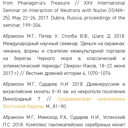
from Phanagoria’s Treasure // XXV International
Seminar on Interaction of Neutrons with Nuclei (ISINN‒
25), May 22‒26, 2017. Dubna, Russia, proceedings of the
seminar, 199‒204.
Абрамзон М.Г., Петер У., Столба В.Ф., Шапс Д. 2018.
Международный научный семинар "Деньги на окраинах:
чеканка, формы и стратегии межкультурной торговли
на берегах Черного моря в классический и
эллинистический периоды" (Зихрон‒Яаков, 18–22 июня
2017 г.) // Вестник древней истории 4, 1070‒1074.
Абрамзон М.Г., Сударев Н.И. 2018. Древнерусские и
византийские монеты Х‒XI вв. из некрополя поселения
Виноградный 7 //
Средневековая нумизматика
Восточной Европы
. М., 81‒90.
Абрамзон М.Г., Мимоход Р.А., Сударев Н.И., Успенский
П.С. 2018. Комплекс пантикапейских серебряных монет