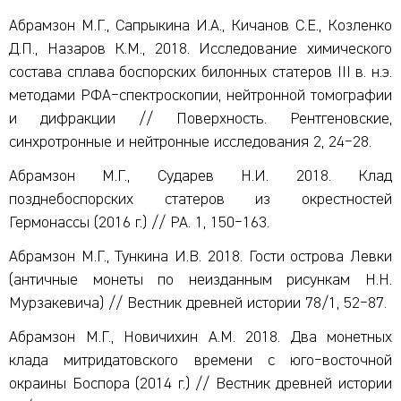
Абрамзон М.Г., Сапрыкина И.А., Кичанов С.Е., Козленко
Д.П., Назаров К.М., 2018. Исследование химического
состава сплава боспорских билонных статеров III в. н.э.
методами РФА‒спектроскопии, нейтронной томографии
и дифракции // Поверхность. Рентгеновские,
синхротронные и нейтронные исследования 2, 24‒28.
Абрамзон М.Г., Сударев Н.И. 2018. Клад
позднебоспорских статеров из окрестностей
Гермонассы (2016 г.) // РА. 1, 150‒163.
Абрамзон М.Г., Тункина И.В. 2018. Гости острова Левки
(античные монеты по неизданным рисункам Н.Н.
Мурзакевича) // Вестник древней истории 78/1, 52‒87.
Абрамзон М.Г., Новичихин А.М. 2018. Два монетных
клада митридатовского времени с юго‒восточной
окраины Боспора (2014 г.) // Вестник древней истории