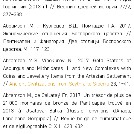
Горгиппии (2013 г.) // Вестник древней истории 77/2,
377–388.
Абрамзон М.Г., Кузнецов В.Д., Ломтадзе Г.А. 2017.
Экономические отношения Боспорского царства //
Пантикапей и Фанагория. Две столицы Боспорского
царства. М., 117‒123.
Abramzon M.G., Vinokurov N.I. 2017. Gold Staters of
Aspurgus and Mithridates III and New Complexes with
Coins and Jewellery Items from the Artezian Settlement
//
Ancient Civilizations from Scythia to Siberia
23, 1‒41.
Abramzon M., de Callataÿ Fr. 2017. Un trésor de plus de
21.000 monnaies de bronze de Panticapée trouvé en
2013 à Usatova Balka (Russie, environs d’Anapa,
l’ancienne Gorgippia) // Revue belge de numismatique
et de sigillographie CLXIII, 423‒432.