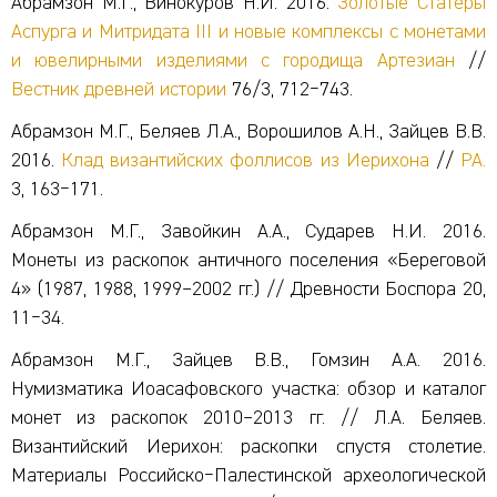
Абрамзон М.Г., Винокуров Н.И. 2016.
Золотые Статеры
Аспурга и Митридата III и новые комплексы с монетами
и ювелирными изделиями с городища Артезиан
//
Вестник древней истории
76/3, 712‒743.
Абрамзон М.Г., Беляев Л.А., Ворошилов А.Н., Зайцев В.В.
2016.
Клад византийских фоллисов из Иерихона
//
РА.
3, 163‒171.
Абрамзон М.Г., Завойкин А.А., Сударев Н.И. 2016.
Монеты из раскопок античного поселения «Береговой
4» (1987, 1988, 1999–2002 гг.) // Древности Боспора 20,
11‒34.
Абрамзон М.Г., Зайцев В.В., Гомзин А.А. 2016.
Нумизматика Иоасафовского участка: обзор и каталог
монет из раскопок 2010–2013 гг. // Л.А. Беляев.
Византийский Иерихон: раскопки спустя столетие.
Материалы Российско‒Палестинской археологической