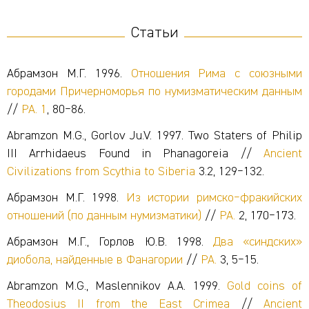
Статьи
Абрамзон М.Г. 1996.
Отношения Рима с союзными
городами Причерноморья по нумизматическим данным
//
РА.
1
, 80‒86.
Abramzon M.G., Gorlov Ju.V. 1997. Two Staters of Philip
III Arrhidaeus Found in Phanagoreia //
Ancient
Civilizations from Scythia to Siberia
3.2, 129‒132.
Абрамзон М.Г. 1998.
Из истории римско‒фракийских
отношений (по данным нумизматики)
//
РА.
2, 170‒173.
Абрамзон М.Г., Горлов Ю.В. 1998.
Два «синдских»
диобола, найденные в Фанагории
//
РА.
3, 5‒15.
Abramzon M.G., Maslennikov A.A. 1999.
Gold coins of
Theodosius II from the East Crimea
//
Ancient