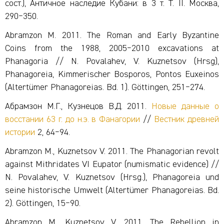
сост.), Античное наследие Кубани: в 3 т. Т. II. Москва,
290‒350.
Abramzon M. 2011. The Roman and Early Byzantine
Coins from the 1988, 2005‒2010 excavations at
Phanagoria // N. Povalahev, V. Kuznetsov (Hrsg),
Phanagoreia, Kimmerischer Bosporos, Pontos Euxeinos
(Altertümer Phanagoreias. Bd. 1). Göttingen, 251‒274.
Абрамзон М.Г., Кузнецов В.Д. 2011.
Новые данные о
восстании 63 г. до н.э. в Фанагории
//
Вестник древней
истории
2, 64‒94.
Abramzon M., Kuznetsov V. 2011. The Phanagorian revolt
against Mithridates VI Eupator (numismatic evidence) //
N. Povalahev, V. Kuznetsov (Hrsg.), Phanagoreia und
seine historische Umwelt (Altertümer Phanagoreias. Bd.
2). Göttingen, 15‒90.
Abramzon M., Kuznetsov V. 2011. The Rebellion in