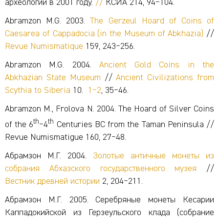
археологии в 2001 году.
//
КСИА 214, 94‒104.
Abramzon M.G. 2003.
The Gerzeul Hoard of Coins of
Caesarea of Cappadocia (in the Museum of Abkhazia)
//
Revue Numismatique
159, 243‒256.
Abramzon M.G. 2004.
Ancient Gold Coins in the
Abkhazian State Museum
//
Ancient Civilizations from
Scythia to Siberia
10.
1‒2
, 35‒46.
Abramzon M., Frolova N. 2004. The Hoard of Silver Coins
th
th
of the 6
‒4
Centuries BC from the Taman Peninsula //
Revue Numismatigue 160, 27‒48.
Абрамзон М.Г. 2004.
Золотые античные монеты из
собрания Абхазского государственного музея
//
Вестник древней истории
2, 204‒211.
Абрамзон М.Г. 2005. Серебряные монеты Кесарии
Каппадокийской из Герзеульского клада (собрание