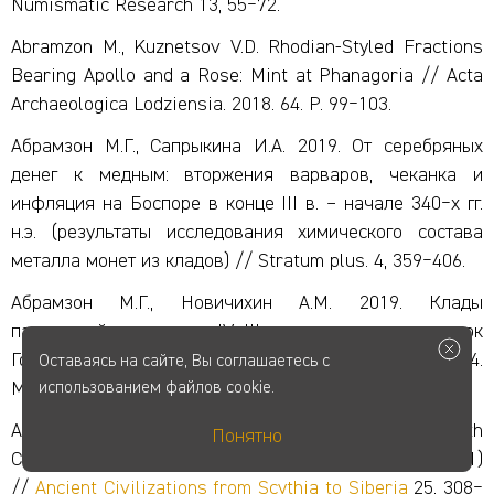
Numismatic Research 13, 55‒72.
Abramzon M., Kuznetsov V.D. Rhodian-Styled Fractions
Bearing Apollo and a Rose: Mint at Phanagoria // Acta
Archaeologica Lodziensia. 2018. 64. P. 99‒103.
Абрамзон М.Г., Сапрыкина И.А. 2019. От серебряных
денег к медным: вторжения варваров, чеканка и
инфляция на Боспоре в конце III в. – начале 340‒х гг.
н.э. (результаты исследования химического состава
металла монет из кладов) // Stratum plus. 4, 359‒406.
Абрамзон М.Г., Новичихин А.М. 2019. Клады
пантикапейских монет IV‒III вв. до н.э. из раскопок
Горгиппии 1980 и 1986 гг.// Древности Боспора. Т. 24.
Оставаясь на сайте, Вы соглашаетесь с
М.: ИА РАН, 15‒25.
использованием файлов cookie.
Abramzon M., Kuznetsov V.D. 2019. A Hoard of 3rd‒4th
Понятно
Centuries AD Bosporan Staters from Phanagoria (2011)
//
Ancient Civilizations from Scythia to Siberia
25, 308‒