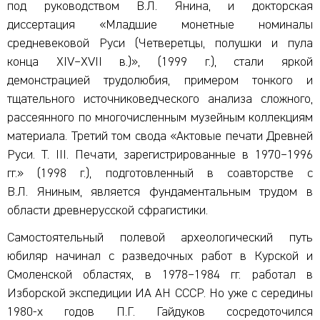
под руководством В.Л. Янина, и докторская
диссертация «Младшие монетные номиналы
средневековой Руси (Четверетцы, полушки и пула
конца XIV–XVII в.)», (1999 г.), стали яркой
демонстрацией трудолюбия, примером тонкого и
тщательного источниковедческого анализа сложного,
рассеянного по многочисленным музейным коллекциям
материала. Третий том свода «Актовые печати Древней
Руси. Т. III. Печати, зарегистрированные в 1970–1996
гг.» (1998 г.), подготовленный в соавторстве с
В.Л. Яниным, является фундаментальным трудом в
области древнерусской сфрагистики.
Самостоятельный полевой археологический путь
юбиляр начинал с разведочных работ в Курской и
Смоленской областях, в 1978–1984 гг. работал в
Изборской экспедиции ИА АН СССР. Но уже с середины
1980-х годов П.Г. Гайдуков сосредоточился