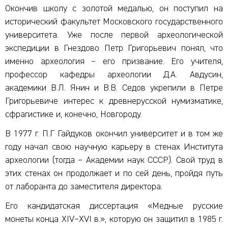
Окончив школу с золотой медалью, он поступил на
исторический факультет Московского государственного
университета. Уже после первой археологической
экспедиции в Гнездово Петр Григорьевич понял, что
именно археология – его призвание. Его учителя,
профессор кафедры археологии Д.А. Авдусин,
академики В.Л. Янин и В.В. Седов укрепили в Петре
Григорьевиче интерес к древнерусской нумизматике,
сфрагистике и, конечно, Новгороду.
В 1977 г. П.Г Гайдуков окончил университет и в том же
году начал свою научную карьеру в стенах Института
археологии (тогда – Академии наук СССР). Свой труд в
этих стенах он продолжает и по сей день, пройдя путь
от лаборанта до заместителя директора.
Его кандидатская диссертация «Медные русские
монеты конца XIV–XVI в.», которую он защитил в 1985 г.