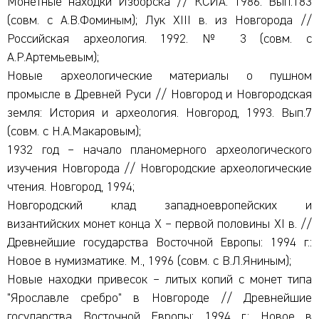
Монетные находки Изборска // КСИА. 1986. Вып.183
(совм. с А.В.Фоминым); Лук XIII в. из Новгорода //
Российская археология. 1992. № 3 (совм. с
А.Р.Артемьевым);
Новые археологические материалы о пушном
промысле в Древней Руси // Новгород и Новгородская
земля: История и археология. Новгород, 1993. Вып.7
(совм. с Н.А.Макаровым);
1932 год – начало планомерного археологического
изучения Новгорода // Новгородские археологические
чтения. Новгород, 1994;
Новгородский клад западноевропейских и
византийских монет конца X – первой половины XI в. //
Древнейшие государства Восточной Европы: 1994 г.:
Новое в нумизматике. М., 1996 (совм. с В.Л.Яниным);
Новые находки привесок – литых копий с монет типа
"Ярославле сребро" в Новгороде // Древнейшие
государства Восточной Европы: 1994 г.: Новое в