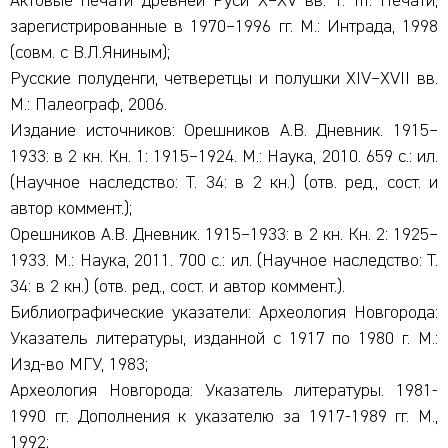
Актовые печати древней Руси X–XV вв. Т. III: Печати,
зарегистрированные в 1970–1996 гг. М.: Интрада, 1998
(совм. с В.Л.Яниным);
Русские полуденги, четверетцы и полушки XIV–XVII вв.
М.: Палеограф, 2006.
Издание источников: Орешников А.В. Дневник. 1915–
1933: в 2 кн. Кн. 1: 1915–1924. М.: Наука, 2010. 659 с.: ил.
(Научное наследство: Т. 34: в 2 кн.) (отв. ред., сост. и
автор коммент.);
Орешников А.В. Дневник. 1915–1933: в 2 кн. Кн. 2: 1925–
1933. М.: Наука, 2011. 700 с.: ил. (Научное наследство: Т.
34: в 2 кн.) (отв. ред., сост. и автор коммент.).
Библиографические указатели: Археология Новгорода:
Указатель литературы, изданной с 1917 по 1980 г. М.:
Изд-во МГУ, 1983;
Археология Новгорода: Указатель литературы. 1981-
1990 гг. Дополнения к указателю за 1917-1989 гг. М.,
1992;