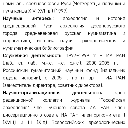
номиналы средневековой Руси (Четверетцы, полушки и
пула конца XIV–XVII в.) (1999).
Научные интересы:
археология и история
средневековой Руси, археология древнерусского
города, средневековая русская нумизматика и
сфрагистика, история науки, археологическая и
нумизматическая библиография.
Служебная деятельность:
1977–1999 гг. – ИА РАН
(лаб., ст. лаб., м.н.с., н.с., с.н.с.), 2000–2005 гг. –
Российский гуманитарный научный фонд (начальник
отдела истории), с 2005 г. по н. вр. – ИА РАН
(заместитель директора, советник директора).
Научно-организационная деятельность:
член
редакционной коллегии журнала "Российская
археология", член ученого совета ИА РАН, член
диссертационного совета ИА РАН, член оргкомитета II
(XVIII) и III (XIX) Всероссийских археологических