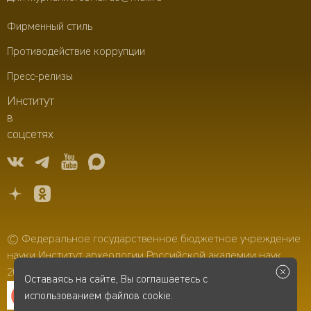
Фирменный стиль
Противодействие коррупции
Пресс-релизы
Институт
в
соцсетях
© Федеральное государственное бюджетное учреждение
науки Институт археологии Российской академии наук,
2006–2026
Оставаясь на сайте, Вы соглашаетесь с
использованием файлов cookie.