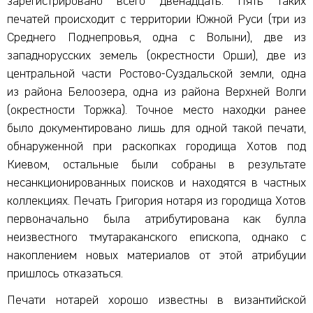
зарегистрировано всего двенадцать. Пять таких
печатей происходит с территории Южной Руси (три из
Среднего Поднепровья, одна с Волыни), две из
западнорусских земель (окрестности Орши), две из
центральной части Ростово-Суздальской земли, одна
из района Белоозера, одна из района Верхней Волги
(окрестности Торжка). Точное место находки ранее
было документировано лишь для одной такой печати,
обнаруженной при раскопках городища Хотов под
Киевом, остальные были собраны в результате
несанкционированных поисков и находятся в частных
коллекциях. Печать Григория нотаря из городища Хотов
первоначально была атрибутирована как булла
неизвестного тмутараканского епископа, однако с
накоплением новых материалов от этой атрибуции
пришлось отказаться.
Печати нотарей хорошо известны в византийской