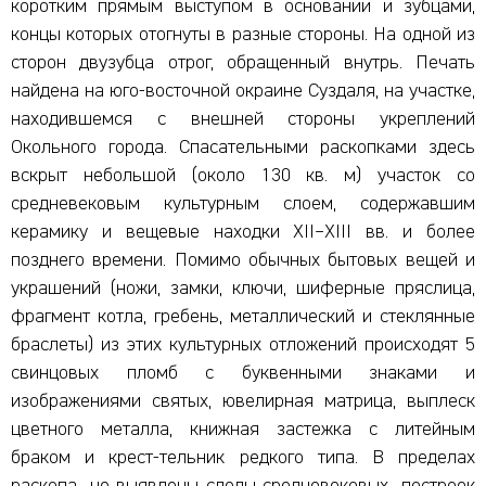
коротким прямым выступом в основании и зубцами,
концы которых отогнуты в разные стороны. На одной из
сторон двузубца отрог, обращенный внутрь. Печать
найдена на юго-восточной окраине Суздаля, на участке,
находившемся с внешней стороны укреплений
Окольного города. Спасательными раскопками здесь
вскрыт небольшой (около 130 кв. м) участок со
средневековым культурным слоем, содержавшим
керамику и вещевые находки XII–XIII вв. и более
позднего времени. Помимо обычных бытовых вещей и
украшений (ножи, замки, ключи, шиферные пряслица,
фрагмент котла, гребень, металлический и стеклянные
браслеты) из этих культурных отложений происходят 5
свинцовых пломб с буквенными знаками и
изображениями святых, ювелирная матрица, выплеск
цветного металла, книжная застежка с литейным
браком и крест-тельник редкого типа. В пределах
раскопа не выявлены следы средневековых построек