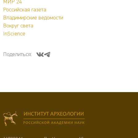
МИР 24
Российская газета
Владимирские ведомости
Вокруг света
InScience
Поделиться: