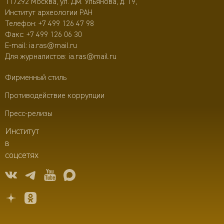
117292 Москва, ул. Дм. Ульянова, д. 19,
Институт археологии РАН
Телефон:
+7 499 126 47 98
Факс: +7 499 126 06 30
E-mail:
ia.ras@mail.ru
Для журналистов:
ia.ras@mail.ru
Фирменный стиль
Противодействие коррупции
Пресс-релизы
Институт
в
соцсетях