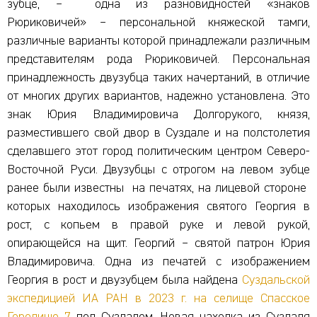
зубце, – одна из разновидностей «знаков
Рюриковичей» – персональной княжеской тамги,
различные варианты которой принадлежали различным
представителям рода Рюриковичей. Персональная
принадлежность двузубца таких начертаний, в отличие
от многих других вариантов, надежно установлена. Это
знак Юрия Владимировича Долгорукого, князя,
разместившего свой двор в Суздале и на полстолетия
сделавшего этот город политическим центром Северо-
Восточной Руси. Двузубцы с отрогом на левом зубце
ранее были известны на печатях, на лицевой стороне
которых находилось изображения святого Георгия в
рост, с копьем в правой руке и левой рукой,
опирающейся на щит. Георгий – святой патрон Юрия
Владимировича. Одна из печатей с изображением
Георгия в рост и двузубцем была найдена
Суздальской
экспедицией ИА РАН в 2023 г. на селище Спасское
Городище 7
под Суздалем. Новая находка из Суздаля