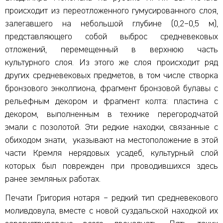
происходит из переотложенного гумусированного слоя,
залегавшего на небольшой глубине (0,2–0,5 м),
представляющего собой выброс средневековых
отложений, перемещенный в верхнюю часть
культурного слоя. Из этого же слоя происходит ряд
других средневековых предметов, в том числе створка
бронзового энколпиона, фрагмент бронзовой булавы с
рельефным декором и фрагмент колта: пластина с
декором, выполненным в технике перегородчатой
эмали с позолотой. Эти редкие находки, связанные с
обиходом знати, указывают на местоположение в этой
части Кремля нерядовых усадеб, культурный слой
которых был поврежден при проводившихся здесь
ранее земляных работах.
Печати Григория нотаря – редкий тип средневекового
моливдовула, вместе с новой суздальской находкой их