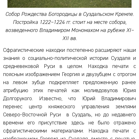
Собор Рождества Богородицы в Суздальском Кремле.
Постройка 1222–1224 гг. стоит на месте собора,
возведенного Владимиром Мономахом на рубеже XI–
XII вв.
Сфрагистические находки постепенно расширяют наши
знания о социально-политической истории Суздаля и
средневековой Руси в целом. Находка печати с
поясным изображением Георгия и двузубцем с отрогом
на левом зубце подкрепляет предложенную ранее
атрибуцию этих печатей как моливдовулов Юрия
Долгорукого. Известно, что Юрий Владимирович
перенес центр княжеского управления землями
Северо-Восточной Руси в Суздаль, но до недавнего
времени его присутствие здесь не было отражено
сфрагистическими материалами. Находка печати с
изображением Георгия из Суздаля, вместе с печатью,