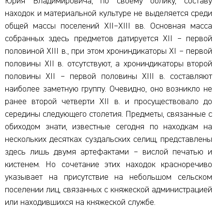
Юрия Владимировича, по своему облику, составу
находок и материальной культуре не выделяется среди
общей массы поселений XII–XIII вв. Основная масса
собранных здесь предметов датируется XII – первой
половиной XIII в., при этом хрониндикаторы XI – первой
половины XII в. отсутствуют, а хрониндикаторы второй
половины XII – первой половины XIII в. составляют
наиболее заметную группу. Очевидно, оно возникло не
ранее второй четверти XII в. и просуществовало до
середины следующего столетия. Предметы, связанные с
обиходом знати, известные сегодня по находкам на
нескольких десятках суздальских селищ, представлены
здесь лишь двумя артефактами – вислой печатью и
кистенем. Но сочетание этих находок красноречиво
указывает на присутствие на небольшом сельском
поселении лиц, связанных с княжеской администрацией
или находившихся на княжеской службе.