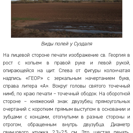
Виды полей у Суздаля
На лицевой стороне печати изображение св. Георгия в
рост с копьем в правой руке и левой рукой,
опирающейся на щит. Слева от фигуры колончатая
надпись «ГЕОР» с зеркальным начертанием букв,
справа литера «А». Вокруг головы святого точечный
нимб, по краю печати – точечный ободок. На оборотной
стороне – княжеский знак: двузубец прямоугольных
очертаний с коротким прямым выступом в основании и
зубцами с концами, отогнутыми в разные стороны и
отрогом, обращенным внутрь двузубца. Диаметр
свинцового кружка 2,3–2,5 см. Это шестая печать,