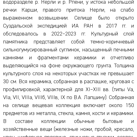
водоразделе р. Нерли и р. Рпени, у истока небольшой
речки Карши, правого притока Нерли, на слабо
выраженном возвышении. Селище было открыто
Суздальской экспедицией ИА РАН в 2017 гг. и
обследовалось в 2022–2023 гг. Культурный слой
памятника представляет собой темно-коричневый
сильногумусированный суглинок, насыщенный печными
камнями и фрагментами керамики и отчетливо
выделяющийся на фоне окружающего грунта. Толщина
культурного слоя на некоторых участках не превышает
30 см. Вся керамика, собранная в распашке, круговая с
профилировкой, характерной для XI–XIII вв. (типы Vа,
VIа, VII, VIIIа, VIIIб, VIIIв, IX по В.А. Лапшину). Собранная
на селище вещевая коллекция включает около 150
предметов из металла, стекла, камня, кости и керамики.
В составе коллекции обычные бытовые и
хозяйственные вещи (железные ножи, пробой, кресало,