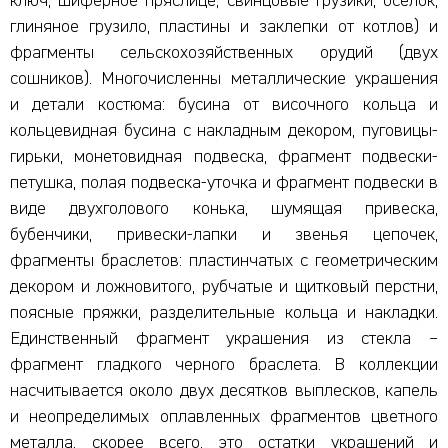
ключ, шиферное пряслице, свинцовые грузики, оселок,
глиняное грузило, пластины и заклепки от котлов) и
фрагменты сельскохозяйственных орудий (двух
сошников). Многочисленны металлические украшения
и детали костюма: бусина от височного кольца и
кольцевидная бусина с накладным декором, пуговицы-
гирьки, монетовидная подвеска, фрагмент подвески-
петушка, полая подвеска-уточка и фрагмент подвески в
виде двухголового конька, шумящая привеска,
бубенчики, привески-лапки и звенья цепочек,
фрагменты браслетов: пластинчатых с геометрическим
декором и ложновитого, рубчатые и щитковый перстни,
поясные пряжки, разделительные кольца и накладки.
Единственный фрагмент украшения из стекла –
фрагмент гладкого черного браслета. В коллекции
насчитывается около двух десятков выплесков, капель
и неопределимых оплавленных фрагментов цветного
металла, скорее всего, это остатки украшений и