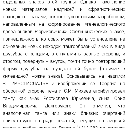
отдельных знаков этой группы. Однако накопление
новых материалов, надписей и сфрагистических
находок со знаками, подтолкнуло к новым разработкам,
направленным на формирование «генеалогического
древа знаков Рюриковичей». Среди княжеских знаков,
принадлежность которых может быть установлена на
основании новых находок, тамгообразный знак в виде
двузубца с концами, отогнутыми в разные стороны, и
отрогом, повернутым внутрь, почти точно повторяющий
форму двузубца на суздальской булле (отличие в
килевидной ножке знака). Основываясь на надписи
«
ПТ?РЪСТИСЛАЛЬ
» и изображении св. Георгия на
оборотной стороне печати, С.М. Михеев атрибутировал
тамгу как знак Ростислава Юрьевича, сына Юрия
Владимировича Долгорукого. Он отметил, что
аналогичная тамга или знаки близких очертаний
присутствуют на ряде печатей, несущих на лицевой