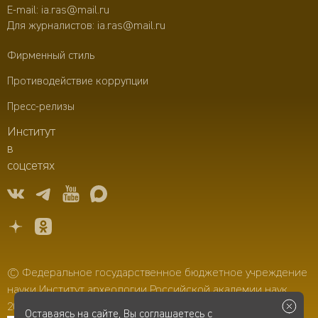
E-mail:
ia.ras@mail.ru
Для журналистов:
ia.ras@mail.ru
Фирменный стиль
Противодействие коррупции
Пресс-релизы
Институт
в
соцсетях
© Федеральное государственное бюджетное учреждение
науки Институт археологии Российской академии наук,
2006–2026
Оставаясь на сайте, Вы соглашаетесь с