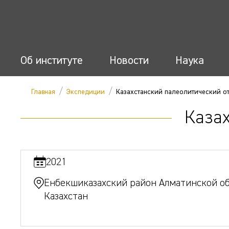
Об институте
Новости
Наука
/
/
Главная
Экспедиции
Казахстанский палеолитический о
Каза
2021
Енбекшиказахский район Алматинской об
Казахстан