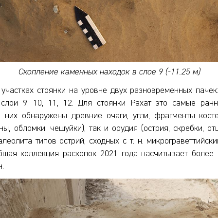
Скопление каменных находок в слое 9 (-11.25 м)
частках стоянки на уровне двух разновременных пачек: н
лои 9, 10, 11, 12. Для стоянки Рахат это самые ран
 них обнаружены древние очаги, угли, фрагменты кост
ы, обломки, чешуйки), так и орудия (острия, скребки, о
леолита типов острий, сходных с т. н. микрограветтийск
бщая коллекция раскопок 2021 года насчитывает более
.