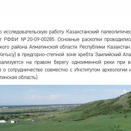
ю исследовательскую работу Казахстанский палеолитиче
нт РФФИ №20-09-00285. Основные раскопки проводились
кого района Алматинской области Республики Казахстан.
етысу) в предгорно-степной зоне хребта Заилийский Ал
локализуется на правом берегу одноименной реки при 
о сотрудничестве совместно с Институтом археологии и
инская область).