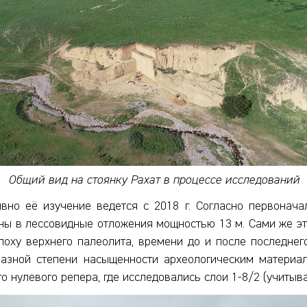
Общий вид на стоянку Рахат в процессе исследований
тивно её изучение ведется с 2018 г. Согласно первонач
ны в лессовидные отложения мощностью 13 м. Сами же э
поху верхнего палеолита, времени до и после последне
азной степени насыщенности археологическим материал
го нулевого репера, где исследовались слои 1-8/2 (учиты