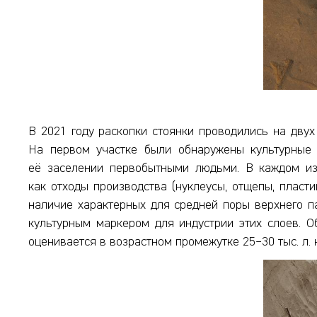
В 2021 году раскопки стоянки проводились на двух у
На первом участке были обнаружены культурные с
её заселении первобытными людьми. В каждом из
как отходы производства (нуклеусы, отщепы, пластин
наличие характерных для средней поры верхнего па
культурным маркером для индустрии этих слоев. О
оценивается в возрастном промежутке 25–30 тыс. л. н