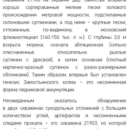
хорошо сортированные мелкие пески эолового
происхождения метровой мощности, подстилаемые
склоновыми суглинками, а под ними – крупные пески,
отложенные, по-видимому, в московский
флювиогляциал (140-150 тыс. л. н.). С глубины 3,0 м
вскрыта морена, сначала абляционная (сильно
опесчаненные относительно рыхлые
суглинки с дресвой), а затем основная (плотный
кирпично-красный суглинок с разно-размерными
обломками). Таким образом, впервые был установлен
генезис Замостьинского холма – это несомненная
форма ледниковой аккумуляции.
Неожиданным оказалось обнаружение
в двух скважинах суходольных отложений с большим
количеством углей, артефактов и несомненными
следами прокала – это скважина 21903, из которой