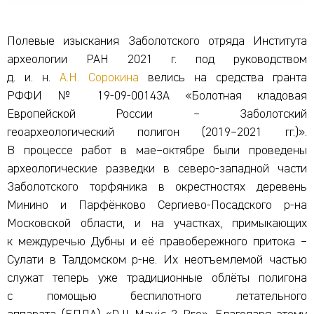
Полевые изыскания Заболотского отряда Института
археологии РАН 2021 г. под руководством
д. и. н.
А.Н. Сорокина
велись на средства гранта
РФФИ № 19-09-00143А «Болотная кладовая
Европейской России – Заболотский
геоархеологический полигон (2019–2021 гг.)».
В процессе работ в мае–октябре были проведены
археологические разведки в северо-западной части
Заболотского торфяника в окрестностях деревень
Минино и Парфёнково Сергиево-Посадского р-на
Московской области, и на участках, примыкающих
к междуречью Дубны и её правобережного притока –
Сулати в Талдомском р-не. Их неотъемлемой частью
служат теперь уже традиционные облёты полигона
с помощью беспилотного летательного