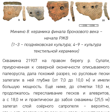
Минино 8: керамика финала бронзового века –
начала РЖВ
(1–3 – поздняковская культура; 4–9 – культура
текстильной керамики)
Скважина 21907 на правом берегу р. Сулати,
приуроченная к северной оконечности описываемого
палеорусла, дала похожий разрез, но русловые пески
залегали в ней глубже (от 7,0 до 10,0 м) и имели
большую мощность. Ещё ниже, до отметки 18,0 м,
продолжалось переслаивание песков и алевритов,
а с 18,0 м и практически до забоя скважины (25,5 м)
залегал слой озёрного сапропеля – вероятно,