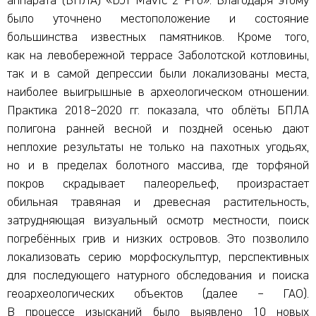
аппарата (БПЛА) «DJI Mavic 2 Pro». Благодаря этому
было уточнено местоположение и состояние
большинства известных памятников. Кроме того,
как на левобережной террасе Заболотской котловины,
так и в самой депрессии были локализованы места,
наиболее выигрышные в археологическом отношении.
Практика 2018–2020 гг. показала, что облёты БПЛА
полигона ранней весной и поздней осенью дают
неплохие результаты не только на пахотных угодьях,
но и в пределах болотного массива, где торфяной
покров скрадывает палеорельеф, произрастает
обильная травяная и древесная растительность,
затрудняющая визуальный осмотр местности, поиск
погребённых грив и низких островов. Это позволило
локализовать серию морфоскульптур, перспективных
для последующего натурного обследования и поиска
геоархеологических объектов (далее – ГАО).
В процессе изысканий было выявлено 10 новых