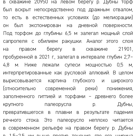
в скважине 20950 на левом берегу р. Дубны торф
был вскрыт непосредственно под дражным отвалом,
то есть в естественных условиях (до мелиорации)
он был экспонирован на дневной поверхности.
Под торфом до глубины 6,5 м залегал мощный слой
сапропеля с обилием ракушки. Аналог этого слоя
на правом берегу в скважине 21901,
пробуренной в 2021 г., залегал в интервале глубин 2,7–
4,8 м. Ниже лежали супеси мощностью 0,5 м,
интерпретированные как русловой аллювий. В целом
вырисовывается картина глубокого и широкого
(относительно современной реки) понижения,
заполненного гиттией и торфами – древнего более
крупного палеорусла р. Дубны,
превратившегося в плавни в результате падения
речного стока. Это палеорусло неплохо читается
в современном рельефе на правом берегу р. Дубны
в 1,5–2,5 км выше против течения, где его ширина