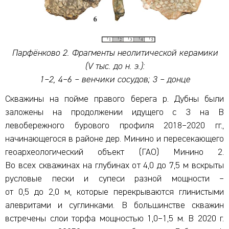
Парфёнково 2. Фрагменты неолитической керамики
(V тыс. до н. э.):
1–2, 4–6 – венчики сосудов; 3 – донце
Скважины на пойме правого берега р. Дубны были
заложены на продолжении идущего с З на В
левобережного бурового профиля 2018–2020 гг.,
начинающегося в районе дер. Минино и пересекающего
геоархеологический объект (ГАО) Минино 2.
Во всех скважинах на глубинах от 4,0 до 7,5 м вскрыты
русловые пески и супеси разной мощности –
от 0,5 до 2,0 м, которые перекрываются глинистыми
алевритами и суглинками. В большинстве скважин
встречены слои торфа мощностью 1,0–1,5 м. В 2020 г.