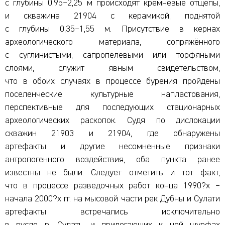
с глубины 0,95–2,25 м происходят кремнёвые отщепы,
и скважина 21904 с керамикой, поднятой
с глубины 0,35–1,55 м. Присутствие в кернах
археологического материала, сопряжённого
с суглинистыми, сапропелевыми или торфяными
слоями, служит явным свидетельством,
что в обоих случаях в процессе бурения пройдены
поселенческие культурные напластования,
перспективные для последующих стационарных
археологических раскопок. Судя по дислокации
скважин 21903 и 21904, где обнаружены
артефакты и другие несомненные признаки
антропогенного воздействия, оба пункта ранее
известны не были. Следует отметить и тот факт,
что в процессе разведочных работ конца 1990?х –
начала 2000?х гг. на мысовой части рек Дубны и Сулати
артефакты встречались исключительно
в русле р. Сулать и прилегающих к ней шурфах