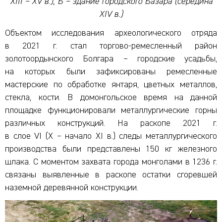
XIII
–
XV
в.), Б – здание городского Базара (середина
Х
I
V в.)
Объектом исследования археологического отряда
в 2021 г. стал торгово-ремесленный район
золотоордынского Болгара – городские усадьбы,
на которых были зафиксированы ремесленные
мастерские по обработке янтаря, цветных металлов,
стекла, кости. В домонгольское время на данной
площадке функционировали металлургические горны
различных конструкций. На раскопе 2021 г.
в слое VI (Х – начало ХI в.) следы металлургического
производства были представлены 150 кг железного
шлака. С моментом захвата города монголами в 1236 г.
связаны выявленные в раскопе остатки сгоревшей
наземной деревянной конструкции.