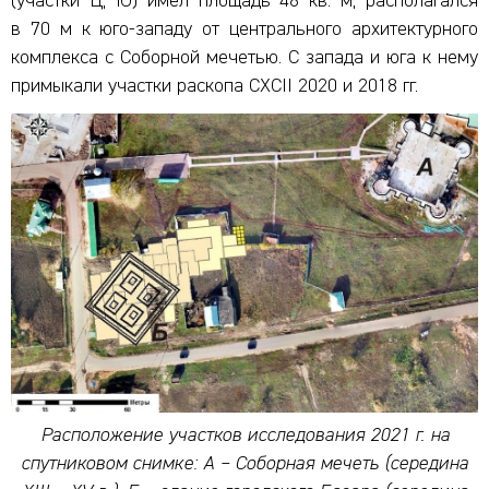
(участки Ц, Ю) имел площадь 48 кв. м, располагался
в 70 м к юго-западу от центрального архитектурного
комплекса с Соборной мечетью. С запада и юга к нему
примыкали участки раскопа CXCII 2020 и 2018 гг.
Расположение участков исследования 2021 г. на
спутниковом снимке: А – Соборная мечеть (середина