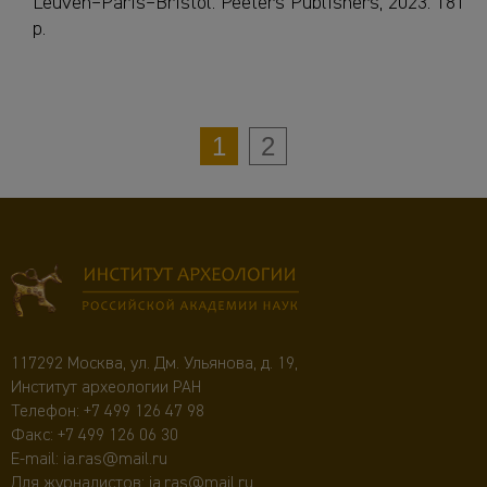
Leuven–Paris–Bristol: Peeters Publishers, 2023. 181
p.
1
2
117292 Москва, ул. Дм. Ульянова, д. 19,
Институт археологии РАН
Телефон:
+7 499 126 47 98
Факс: +7 499 126 06 30
E-mail:
ia.ras@mail.ru
Для журналистов:
ia.ras@mail.ru