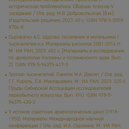
историческая проблематика. Сборник тезисов V
заседания / Отв. ред. М.В. Добровольская. [б.м.]:
Издательские решения, 2023. 60 с. ISBN 978-5-0059-
8706-8
Сыроватко А.С. Щурово: поселения и могильники I
тысячелетия н.э. Материалы раскопок 2001-2014 гг.
М.: ИА РАН, 2023. 452 с. (Материалы и исследования
по археологии Коломны и Коломенского края. Вып.
2). ISBN 978-5-94375-417-3
Тропою тысячелетий. Памяти М.А. Дэвлет / Отв. ред.
Г.Г. Король, Е.А. Миклашевич. М.: ИА РАН, 2023. 320 с.
(Труды Сибирской Ассоциации исследователей
первобытного искусства. Вып. XIII). ISBN 978-5-
94375-430-2
У истоков советских археологических школ (1918-
1950). Материалы Международной научной
конференции / Отв. ред. И.А. Сорокина. М.: ИА РАН,