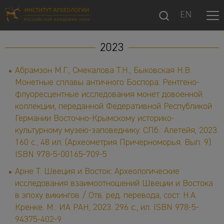
EN
2023
Абрамзон М.Г., Смекалова Т.Н., Быковская Н.В.
Монетные сплавы античного Боспора: Рентгено-
флуоресцентные исследования монет довоенной
коллекции, переданной Федеративной Республикой
Германии Восточно-Крымскому историко-
культурному музею-заповеднику. СПб.: Алетейя, 2023.
160 с., 48 ил. (Археометрия Причерноморья. Вып. 9).
ISBN 978-5-00165-709-5
Арне Т. Швеция и Восток: Археологические
исследования взаимоотношений Швеции и Востока
в эпоху викингов / Отв. ред. перевода, сост. Н.А.
Кренке. М.: ИА РАН, 2023. 296 с., ил. ISBN 978-5-
94375-402-9