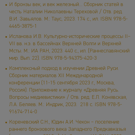
И бронзы век, и век железный… Сборник статей в
честь Наталии Николаевны Тереховой / Отв. ред.
В.И. Завьялов. М.: Таус, 2023. 174 с., ил. ISBN 978-5-
4465-3875-1
Исланова И.В. Культурно-исторические процессы II–
VII вв. н.э. в бассейнах Верхней Волги и Верхней
Мсты. М.: ИА РАН, 2023. 440 с., ил. (Раннеславянский
мир. Вып. 22). ISBN 978-5-94375-420-3
Комплексный подход в изучении Древней Руси.
Сборник материалов XII Международной
конференции (11-15 сентября 2023 г., Москва,
Россия). Приложение к журналу «Древняя Русь.
Вопросы медиевистики» / Отв. ред. Е.Л. Конявская,
Л.А. Беляев. М.: Индрик, 2023. 218 с. ISBN 978-5-
91674-714-0
Кореневский С.Н., Юдин А.И. Чекон – поселение
раннего бронзового века Западного Предкавказья