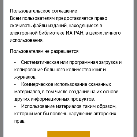
93061-210-3 (т. 2); ISBN 978-5-93061-208-0
Пользовательское соглашение
Архитектурная археология. № 5 / Гл. ред. Вл.В.
Всем пользователям предоставляется право
Седов. М.: ИА РАН, 2023. 220 с. ISBN 978-5-94375-
скачивать файлы изданий, находящиеся в
411-1
электронной библиотеке ИА РАН, в целях личного
Бактрия. Т. 1. Материалы археологических
использования.
исследований эллинистической крепости Узундара в
Пользователям не разрешается:
2021 году / Отв. ред. Н.Д. Двуреченская. М.: ИА РАН,
2023. 250 с., ил. ISBN 978-5-94375-404-3
Систематическая или программная загрузка и
копирование большого количества книг и
Беляев Л.А. Полевой дневник. Живопись и графика
журналов.
1960-2020-х годов. М.: Индрик, 2023. 168 с. ISBN 978-
Коммерческое использование скачанных
5-91674-705-8
материалов, в том числе создание на их основе
Буров В.А. Долгий путь в археологию. СПб.: Нестор-
других информационных продуктов.
История, 2023. 336 с., ил. ISBN 978-5-4469-2093-8
Использование материалов таким образом,
который мог бы повлечь нарушение авторских
Васильев В.Л., Добровольская М.В., Смирнов А.Л.,
прав.
Вихрова Н.Н. Население водораздела Волги,
Западной Двины и Полы в древности и