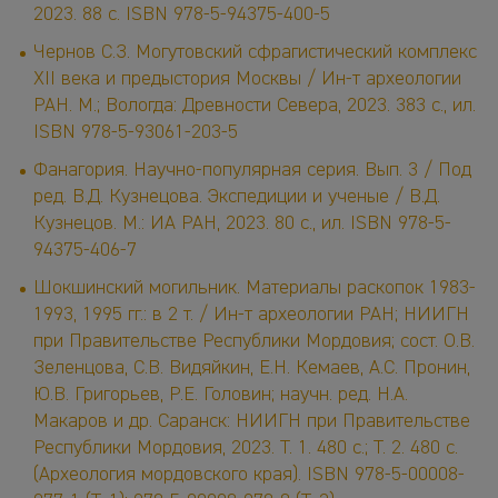
2023. 88 с. ISBN 978-5-94375-400-5
Чернов С.З. Могутовский сфрагистический комплекс
XII века и предыстория Москвы / Ин-т археологии
РАН. М.; Вологда: Древности Севера, 2023. 383 с., ил.
ISBN 978-5-93061-203-5
Фанагория. Научно-популярная серия. Вып. 3 / Под
ред. В.Д. Кузнецова. Экспедиции и ученые / В.Д.
Кузнецов. М.: ИА РАН, 2023. 80 с., ил. ISBN 978-5-
94375-406-7
Шокшинский могильник. Материалы раскопок 1983-
1993, 1995 гг.: в 2 т. / Ин-т археологии РАН; НИИГН
при Правительстве Республики Мордовия; сост. О.В.
Зеленцова, С.В. Видяйкин, Е.Н. Кемаев, А.С. Пронин,
Ю.В. Григорьев, Р.Е. Головин; научн. ред. Н.А.
Макаров и др. Саранск: НИИГН при Правительстве
Республики Мордовия, 2023. Т. 1. 480 с.; Т. 2. 480 с.
(Археология мордовского края). ISBN 978-5-00008-