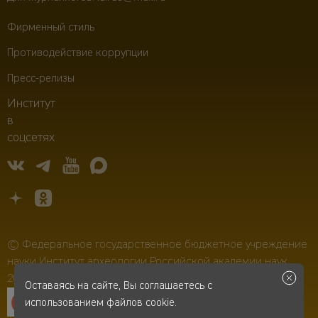
Фирменный стиль
Противодействие коррупции
Пресс-релизы
Институт
в
соцсетях
© Федеральное государственное бюджетное учреждение
науки Институт археологии Российской академии наук,
2006–2026
Оставаясь на сайте, Вы соглашаетесь с
использованием файлов cookie.