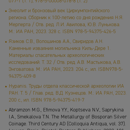
077-1 (Т. 1); 978-5-00008-078-8 (Т. 2)
Энеолит и бронзовый век Циркумпонтийского
региона. Сборник к 100-летию со дня рождения Н.Я.
Мерперта / Отв. ред. Л.И. Авилова, Ю.В. Лунькова.
М.: ИА РАН, 2023. 328 с. ISBN 978-5-94375-426-5
Язиков С.В., Волошинов А.А., Свиридов А.Н.
Каменные изваяния могильника Киль-Дере 1.
Материалы спасательных археологических
исследований. Т. 32 / Отв. ред. А.В. Мастыкова, А.В.
Энговатова. М.: ИА РАН, 2023. 204 с., ил. ISBN978-5-
94375-409-8
Hypanis. Труды отдела классической археологии ИА
РАН. Т. 5 / Глав. ред. В.Д. Кузнецов. М.: ИА РАН, 2023.
200 с., ил. ISBN 978-5-94375-419-7
Abramzon M.G., Efimova Y.Y., Koptseva N.V., Saprykina
I.A., Smekalova T.N. The Metallurgy of Bosporan Silver
Coinage. Third Century AD (Colloquia Antiqua, vol. 37).