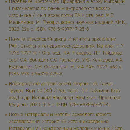
Население Восточного Приаралья в эпоху миграций
I тысячелетия по данным антропологического
источника / Ин-т археологии РАН; отв. ред. М.Б.
Медникова. М.: Товарищество научных изданий КМК,
2023. 226 с. ISBN 978-5-907747-25-8
Научно-отраслевой архив Института археологии
РАН. Отчеты о полевых исследованиях. Каталог. Т. 7.
1975-1977 гг. / Отв. ред. Н.А. Макаров, П.Г. Гайдуков;
сост. С.А. Володин, С.С. Горланов, У.Ю. Кочкаров, А.А.
Кудрявцев, С.В. Селезнёва. М.: ИА РАН, 2023. 464 с.
ISBN 978-5-94375-425-8
Новгородский исторический сборник: сб. научн.
трудов. Вып. 20 (30) / Ред. колл.: П.Г. Гайдуков (отв.
ред.) и др. Великий Новгород: НовГУ им. Ярослава
Мудрого, 2023. 316 с. ISBN 978-5-89896-875-5
Новые материалы и методы археологического
исследования: история VS источниковедение.
Материалы VII конференции молодых ученых / Отв.