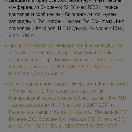
Двадцать вторая Всероссийская нумизматическая
конференция Смоленск 22-26 мая 2023 г.: тезисы
докладов и сообщений / Смоленский гос. музей-
заповедник; Гос. историч. музей; Гос. Эрмитаж; Ин-т
археологии РАН; ред. П.Г. Гайдуков. Смоленск: [б.и.],
2023. 367 с.
Древности Боспора: Международный ежегодник по
истории, археологии, эпиграфике, нумизматике и
филологии Боспора Киммерийского. Т. 28 / Гл. ред.
А.А. Масленников. М.: ИА РАН, 2023. 504 с., ил.
ISBN 978-5-94375-403-6
Золото сарматских вождей. Некрополи Филипповка 1
и Филипповка 2. По материалам раскопок
Приуральской археологической экспедиции ИА РАН
под руководством Л.Т. Яблонского 2009-2014 гг.
Каталог коллекции. Книга II / Авторы:
Яблонский Л.Т.,
Богачук Д.С., Володин С.А., Маслов В.Е., Сиротин С.В
.
М.: ИА РАН, 2023. 356 с. ISBN 978-5-94375-422-7