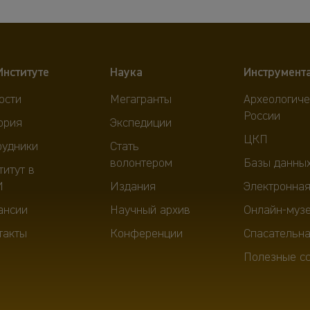
Институте
Наука
Инструмент
ости
Мегагранты
Археологиче
России
ория
Экспедиции
ЦКП
рудники
Стать
волонтером
Базы данны
титут в
И
Издания
Электронная
ансии
Научный архив
Онлайн-муз
такты
Конференции
Спасательна
Полезные с