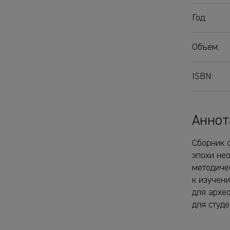
Год:
Объем:
ISBN:
Аннот
Сборник 
эпохи не
методиче
к изучен
для архе
для студе