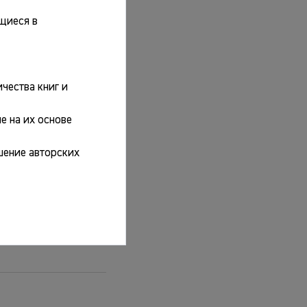
щиеся в
чества книг и
е на их основе
шение авторских