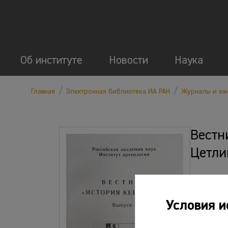
Об институте
Новости
Наука
/
/
Главная
Электронная библиотека ИА РАН
Журналы и еж
Вестн
Цетлин
Файлы
Условия и
о