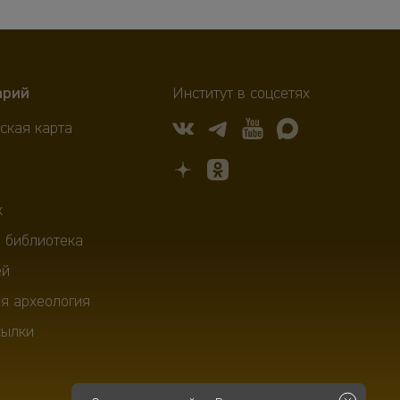
арий
Институт в соцсетях
ская карта
х
 библиотека
ей
я археология
сылки