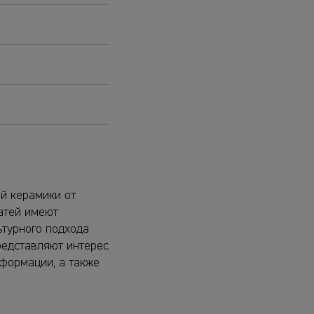
й керамики от
атей имеют
ьтурного подхода
редставляют интерес
нформации, а также