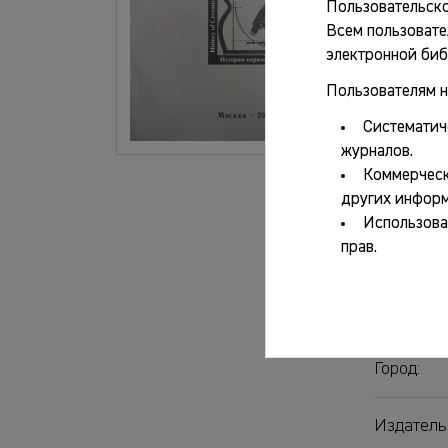
Пользовательско
Всем пользовате
электронной биб
Основ
Пользователям н
Систематич
Авторы:
журналов.
Коммерческ
Название
других информ
Использова
прав.
Серия/жу
Выпуск:
Город:
Издатель