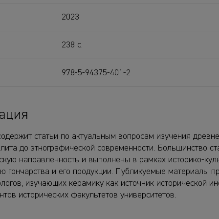
2023
238 с.
978-5-94375-401-2
ация
содержит статьи по актуальным вопросам изучения древне
олита до этнографической современности. Большинство ст
скую направленность и выполнены в рамках историко-кул
ию гончарства и его продукции. Публикуемые материалы п
ологов, изучающих керамику как источник исторической и
нтов исторических факультетов университетов.