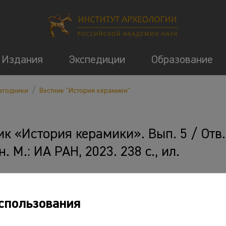
Издания
Экспедиции
Образование
/
егодники
Вестник "История керамики"
ик «История керамики». Вып. 5 / Отв.
. М.: ИА РАН, 2023. 238 с., ил.
 и ссылки
спользования
ткрыть PDF