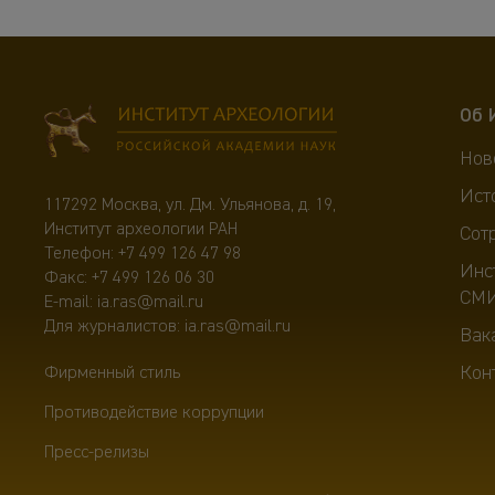
Об 
Нов
Ист
117292 Москва, ул. Дм. Ульянова, д. 19,
Институт археологии РАН
Сот
Телефон:
+7 499 126 47 98
Инс
Факс: +7 499 126 06 30
СМ
E-mail:
ia.ras@mail.ru
Для журналистов:
ia.ras@mail.ru
Вак
Кон
Фирменный стиль
Противодействие коррупции
Пресс-релизы