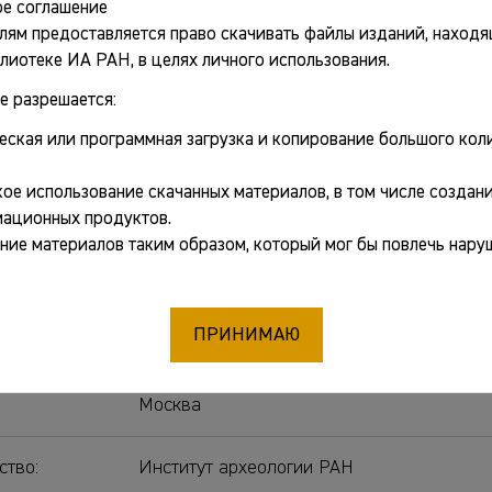
е соглашение
лям предоставляется право скачивать файлы изданий, находя
лиотеке ИА РАН, в целях личного использования.
ные сведения
е разрешается:
еская или программная загрузка и копирование большого коли
Цетлин Юрий Борисович
[отв. ред.]
ое использование скачанных материалов, в том числе создани
:
Вестник "История керамики". Вып. 5
ационных продуктов.
ние материалов таким образом, который мог бы повлечь нару
рнал:
Вестник "История керамики"
ПРИНИМАЮ
Вып. 5
Москва
ство:
Институт археологии РАН