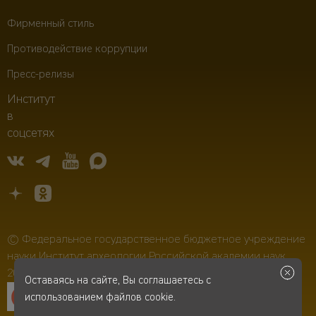
Фирменный стиль
Противодействие коррупции
Пресс-релизы
Институт
в
соцсетях
© Федеральное государственное бюджетное учреждение
науки Институт археологии Российской академии наук,
2006–2026
Оставаясь на сайте, Вы соглашаетесь с
использованием файлов cookie.