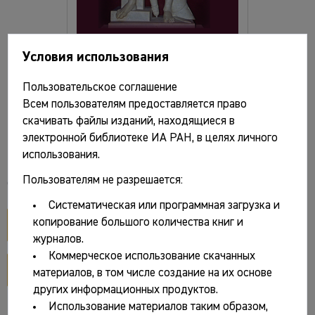
Условия использования
И бронзы век, и век железный… Сборник
Пользовательское соглашение
статей в честь Наталии Николаевны
Всем пользователям предоставляется право
Тереховой / Отв. ред. В.И. Завьялов. М.:
скачивать файлы изданий, находящиеся в
Таус, 2023. 174 с., ил.
электронной библиотеке ИА РАН, в целях личного
использования.
Пользователям не разрешается:
Файлы и ссылки
Систематическая или программная загрузка и
ознакомительный фрагмент
копирование большого количества книг и
журналов.
Коммерческое использование скачанных
разворот обложки
материалов, в том числе создание на их основе
других информационных продуктов.
Использование материалов таким образом,