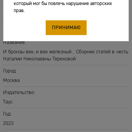
который мог бы повлечь нарушение авторских
Основные сведения
прав.
Авторы:
ПРИНИМАЮ
Завьялов Владимир Игоревич
[отв. ред.]
Название:
И бронзы век, и век железный… Сборник статей в честь
Наталии Николаевны Тереховой
Город:
Москва
Издательство:
Таус
Год:
2023