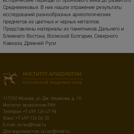
исторические периоды от бронзового века до развитого
Средневековья. В них нашли отражение результаты
исследований разнообразных археологических
предметов из цветных и чёрных металлов.
Представлены материалы из памятников Дальнего и
Ближнего Востока, Волжской Болгарии, Северного
Кавказа, Древней Руси.
117292 Москва, ул. Дм. Ульянова, д. 19,
Институт археологии РАН
Телефон:
+7 499 126 47 98
Факс: +7 499 126 06 30
E-mail:
ia.ras@mail.ru
Для журналистов:
ia.ras@mail.ru