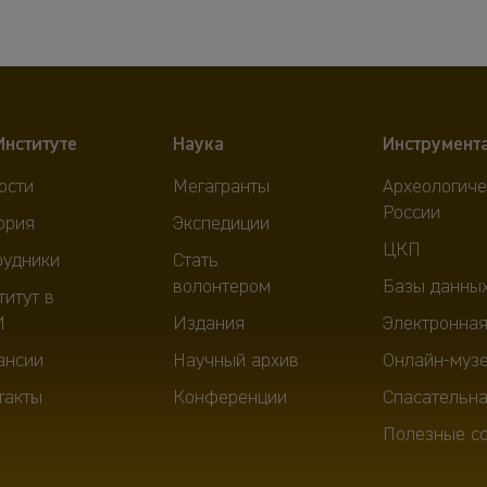
Институте
Наука
Инструмент
ости
Мегагранты
Археологиче
России
ория
Экспедиции
ЦКП
рудники
Стать
волонтером
Базы данны
титут в
И
Издания
Электронная
ансии
Научный архив
Онлайн-муз
такты
Конференции
Спасательна
Полезные с