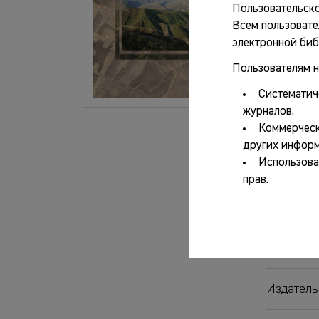
Пользовательско
Всем пользовате
о
электронной биб
Пользователям н
Систематич
Основ
журналов.
Коммерческ
других информ
Авторы:
Использова
прав.
Название
Город:
Издатель