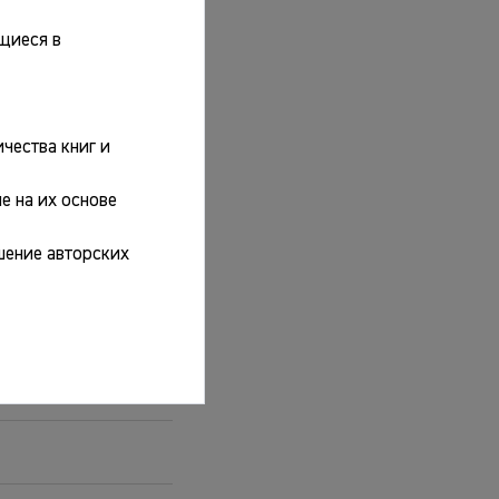
щиеся в
чества книг и
е на их основе
шение авторских
.]