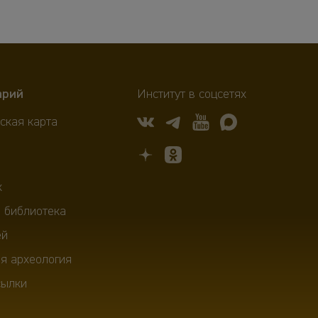
арий
Институт в соцсетях
ская карта
х
 библиотека
ей
я археология
сылки