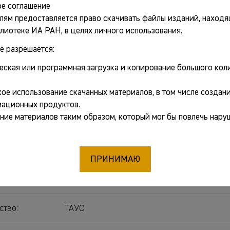
е соглашение
лям предоставляется право скачивать файлы изданий, находя
ткрыть PDF
лиотеке ИА РАН, в целях личного использования.
е разрешается:
еская или программная загрузка и копирование большого коли
ные сведения
ое использование скачанных материалов, в том числе создани
ационных продуктов.
Мерперт Николай Яковлевич
[отв. ред.]
ние материалов таким образом, который мог бы повлечь нару
Кореневский Сергей Николаевич
[отв. ред
:
Археология Кавказа и Ближнего Востока
ПРИНИМАЮ
Москва
ство:
ТАУС