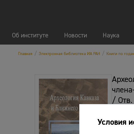
Об институте
Новости
Наука
/
/
Главная
Электронная библиотека ИА РАН
Книги по года
Архео
члена
/ Отв.
2008. 
Условия и
Файлы