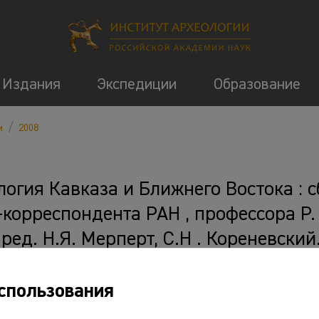
Издания
Экспедиции
Образование
/
м
2008
логия Кавказа и Ближнего Востока : с
-корреспондента РАН , профессора Р.
 ред. Н.Я. Мерперт, С.Н . Кореневский
416 с.
спользования
 и ссылки