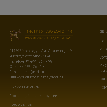
Об 
Нов
Ист
117292 Москва, ул. Дм. Ульянова, д. 19,
Институт археологии РАН
Сот
Телефон:
+7 499 126 47 98
Инс
Факс: +7 499 126 06 30
СМ
E-mail:
ia.ras@mail.ru
Для журналистов:
ia.ras@mail.ru
Вак
Кон
Фирменный стиль
Противодействие коррупции
Пресс-релизы