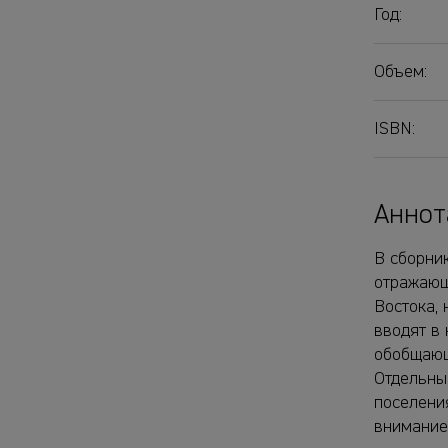
Год:
Объем:
ISBN:
Аннот
В сборник
отражающ
Востока, 
вводят в
обобщающ
Отдельны
поселения
внимание 