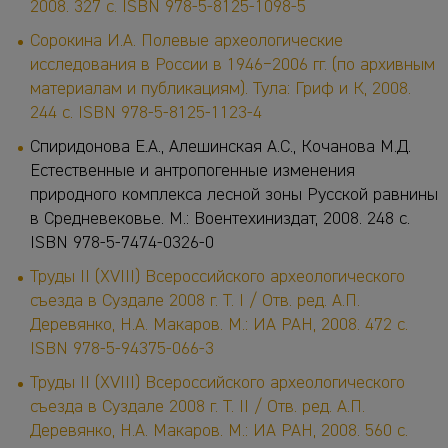
2008. 327 с. ISBN 978-5-8125-1098-5
Сорокина И.А. Полевые археологические
исследования в России в 1946−2006 гг. (по архивным
материалам и публикациям). Тула: Гриф и К, 2008.
244 с. ISBN 978-5-8125-1123-4
Спиридонова Е.А., Алешинская А.С., Кочанова М.Д.
Естественные и антропогенные изменения
природного комплекса лесной зоны Русской равнины
в Средневековье. М.: Воентехиниздат, 2008. 248 с.
ISBN 978-5-7474-0326-0
Труды II (XVIII) Всероссийского археологического
съезда в Суздале 2008 г. Т. I / Отв. ред. А.П.
Деревянко, Н.А. Макаров. М.: ИА РАН, 2008. 472 с.
ISBN 978-5-94375-066-3
Труды II (XVIII) Всероссийского археологического
съезда в Суздале 2008 г. Т. II / Отв. ред. А.П.
Деревянко, Н.А. Макаров. М.: ИА РАН, 2008. 560 с.