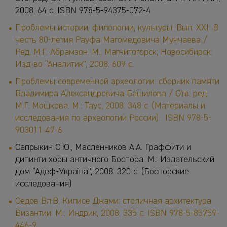
2008. 64 с. ISBN 978-5-94375-072-4
Проблемы истории, филологии, культуры. Вып. XXI: В
честь 80-летия Рауфа Магомедовича Мунчаева /
Ред. М.Г. Абрамзон. М.; Магнитогорск; Новосибирск:
Изд-во “Аналитик”, 2008. 609 с.
Проблемы современной археологии: сборник памяти
Владимира Александровича Башилова / Отв. ред.
М.Г. Мошкова. М.: Таус, 2008. 348 с. (Материалы и
исследования по археологии России). ISBN 978-5-
903011-47-6
Сапрыкин С.Ю., Масленников А.А. Граффити и
дипинти хоры античного Боспора. М.: Издательский
дом “Адеф-Україна”, 2008. 320 с. (Боспорские
исследования)
Седов Вл.В. Килисе Джами: столичная архитектура
Византии. М.: Индрик, 2008. 335 с. ISBN 978-5-85759-
446-9