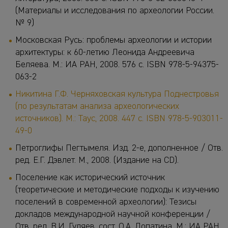
(Материалы и исследования по археологии России.
№ 9)
Московская Русь: проблемы археологии и истории
архитектуры: к 60-летию Леонида Андреевича
Беляева. М.: ИА РАН, 2008. 576 с. ISBN 978-5-94375-
063-2
Никитина Г.Ф. Черняховская культура Поднестровья
(по результатам анализа археологических
источников). М.: Таус, 2008. 447 с. ISBN 978-5-903011-
49-0
Петроглифы Пегтымеля. Изд. 2-е, дополненное / Отв.
ред. Е.Г. Дэвлет. М., 2008. (Издание на CD).
Поселение как исторический источник
(теоретические и методические подходы к изучению
поселений в современной археологии): Тезисы
докладов международной научной конференции /
Отв. ред. В.И. Гуляев, сост. О.А. Лопатина. М.: ИА РАН,