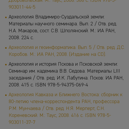
Добровольская. М.: Таус, 2008. 368 с. ISBN 978-5-
903011-44-5
Археология Владимиро-Суздальской земли:
Материалы научного семинара. Вып. 2 / Отв. ред.
Н.А. Макаров, сост. С.В. Шполянский. М.: ИА РАН,
2008. 224 с.
Археология и геоинформатика. Вып. 5 / Отв. ред. Д.С.
Коробов. М.: ИА РАН, 2008. (Издание на CD).
Археология и история Пскова и Псковской земли:
Семинар им. кадемика В.В. Седова. Материалы LIII
заседания / Отв. ред. И.К. Лабутина. Псков: ИА РАН,
2008. 415 с. ISBN 978-5-94375-069-4
Археология Кавказа и Ближнего Востока: сборник к
80-летию члена-корреспондента РАН, профессора
Р.М. Мунчаева / Отв. ред. Н.Я. Мерперт, С.Н.
Кореневский. М.: Таус, 2008. 416 с. ISBN 978-5-
903011-37-7