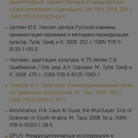
архитектурный, художественный и ландшафтный
музей-заповедник «Царицыно»; ИА РАН, 2008. 208 с.
ISBN 978-5-903829-04-0
Цетлин Ю.Б. Неолит центра Русской равнины:
орнаментация керамики и методика периодизации
культур. Тула: Гриф и К, 2008. 352 с. ISBN 978-5-
8125-1155-5
Человек, адаптация, культура: К 75-летию С.В.
Ошибкиной / Отв. ред. А.Н. Сорокин. М.; Тула: Гриф и
К, 2008. 475 с. ISBN 978-5-8125-1083-1
Чхаидзе В.Н. Таматарха: Раннесредневековый город
на Таманском полуострове. М.: Таус, 2008. 328 с.
ISBN 978-5-903011-57-5
Amirkhanov, H.A. Cave Al-Guza: the Multilayer Site of
Oldowan in South Arabia. M.: Taus 2008. 56 р. ISBN
978-5-903011-28-5
OPUS: Междисциплинарные исследования в