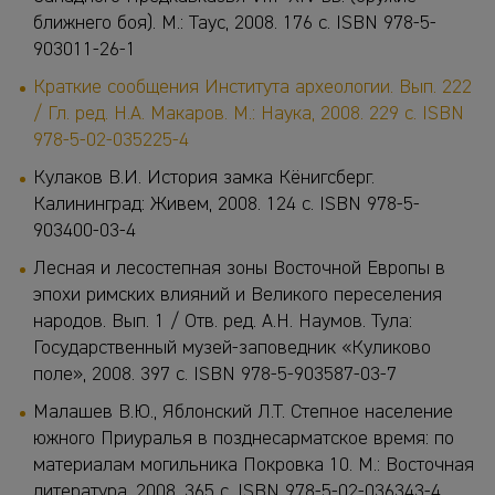
ближнего боя). М.: Таус, 2008. 176 с. ISBN 978-5-
903011-26-1
Краткие сообщения Института археологии. Вып. 222
/ Гл. ред. Н.А. Макаров. М.: Наука, 2008. 229 с. ISBN
978-5-02-035225-4
Кулаков В.И. История замка Кёнигсберг.
Калининград: Живем, 2008. 124 с. ISBN 978-5-
903400-03-4
Лесная и лесостепная зоны Восточной Европы в
эпохи римских влияний и Великого переселения
народов. Вып. 1 / Отв. ред. А.Н. Наумов. Тула:
Государственный музей-заповедник «Куликово
поле», 2008. 397 с. ISBN 978-5-903587-03-7
Малашев В.Ю., Яблонский Л.Т. Степное население
южного Приуралья в позднесарматское время: по
материалам могильника Покровка 10. М.: Восточная
литература, 2008. 365 с. ISBN 978-5-02-036343-4