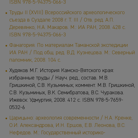
ISBN 978-5-94375-066-3
Труды II (XVIII) Всероссийского археологического
съезда в Суздале 2008 г. Т. III / Отв. ред. А.П.
Деревянко, Н.А. Макаров. М.: ИА РАН, 2008. 428 с.
ISBN 978-5-94375-066-3
Фанагория. По материалам Таманской экспедиции
ИА РАН / Под общ. ред. В.Д. Кузнецова. М.: Северный
паломник, 2008. 104 с.
Худяков М.Г. История Камско-Вятского края:
избранные труды / Науч. ред., состав. М.В.
Гришкиной, С.В. Кузьминых; коммент. М.В. Гришкиной,
С.В. Кузьминых, В.К. Семибратова, В.С. Чуракова.
Ижевск: Удмуртия, 2008. 412 с. ISBN 978-5-7659-
0532-6
Царицыно: археология современности / Н.А. Кренке,
О.И. Александрова, И.Н. Ершов, Е.В. Леонова, В.С.
Нефедов. М.: Государственный историко-