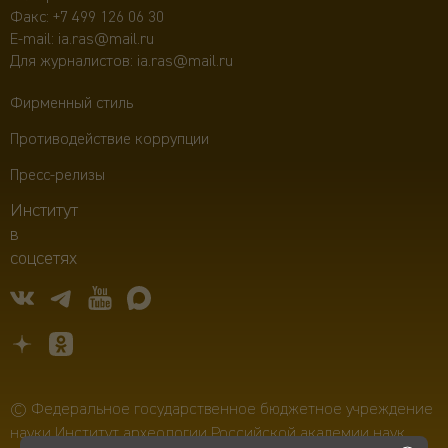
Факс: +7 499 126 06 30
E-mail:
ia.ras@mail.ru
Для журналистов:
ia.ras@mail.ru
Фирменный стиль
Противодействие коррупции
Пресс-релизы
Институт
в
соцсетях
© Федеральное государственное бюджетное учреждение
науки Институт археологии Российской академии наук,