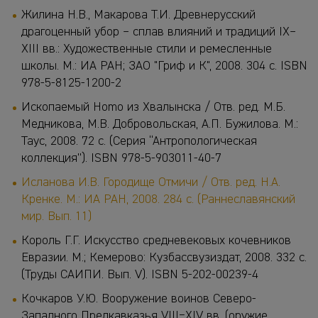
Жилина Н.В., Макарова Т.И. Древнерусский
драгоценный убор – сплав влияний и традиций IX–
XIII вв.: Художественные стили и ремесленные
школы. М.: ИА РАН; ЗАО "Гриф и К", 2008. 304 с. ISBN
978-5-8125-1200-2
Ископаемый Homo из Хвалынска / Отв. ред. М.Б.
Медникова, М.В. Добровольская, А.П. Бужилова. М.:
Таус, 2008. 72 с. (Серия “Антропологическая
коллекция”). ISBN 978-5-903011-40-7
Исланова И.В. Городище Отмичи / Отв. ред. Н.А.
Кренке. М.: ИА РАН, 2008. 284 с. (Раннеславянский
мир. Вып. 11)
Король Г.Г. Искусство средневековых кочевников
Евразии. М.; Кемерово: Кузбассвузиздат, 2008. 332 с.
(Труды САИПИ. Вып. V). ISBN 5-202-00239-4
Кочкаров У.Ю. Вооружение воинов Северо-
Западного Предкавказья VIII−XIV вв. (оружие