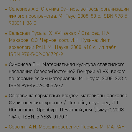
Селезнев А.Б. Стоянка Сунгирь: вопросы организации
жилого пространства. М.: Таус, 2008. 80 с. ISBN 978-5-
903011-36-0
Сельская Русь в IX–XVI веках / Отв. ред. Н.А.
Макаров, С.З. Чернов; сост. И.Н. Кузина; Ин-т
археологии РАН. М.: Наука, 2008. 418 с., ил. табл.
ISBN 978-5-02-036728-9
Симонова Е.Н. Материальная культура славянского
населения Северо-Восточной Венгрии VII–XI веков:
по керамическим материалам. М.: Наука, 2008. 223 с.
ISBN 978-5-02-035526-2
Сокровища сарматских вождей: материалы раскопок
Филипповских курганов / Под общ. науч. ред. Л.Т.
Яблонского. Оренбург: Печатный дом “Димур”, 2008.
144 с. ISBN: 5-7689-0170-1
Сорокин А.Н. Мезолитоведение Поочья. М.: ИА РАН,