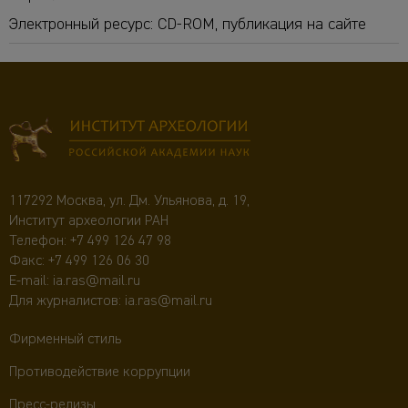
Электронный ресурс: CD-ROM, публикация на сайте
117292 Москва, ул. Дм. Ульянова, д. 19,
Институт археологии РАН
Телефон:
+7 499 126 47 98
Факс: +7 499 126 06 30
E-mail:
ia.ras@mail.ru
Для журналистов:
ia.ras@mail.ru
Фирменный стиль
Противодействие коррупции
Пресс-релизы