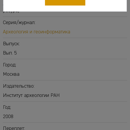
Археология и геоинформатика. Вып. 5 [Электронный
ресурс]
Серия/журнал:
Археология и геоинформатика
Выпуск:
Вып. 5
Город:
Москва
Издательство:
Институт археологии РАН
Год:
2008
Переплет: