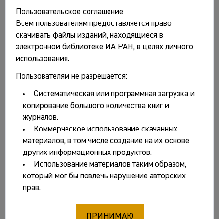
[Электронный ресурс] / Отв. ред. Д.С.
Пользовательское соглашение
Коробов. М.: ИА РАН, 2008. CD-ROM
Всем пользователям предоставляется право
скачивать файлы изданий, находящиеся в
электронной библиотеке ИА РАН, в целях личного
Файлы и ссылки
использования.
открыть диск
Пользователям не разрешается:
Систематическая или программная загрузка и
копирование большого количества книг и
обложка диска
журналов.
Коммерческое использование скачанных
материалов, в том числе создание на их основе
Основные сведения
других информационных продуктов.
Использование материалов таким образом,
Авторы:
который мог бы повлечь нарушение авторских
прав.
Коробов Дмитрий Сергеевич
[отв. ред.]
Название:
ПРИНИМАЮ