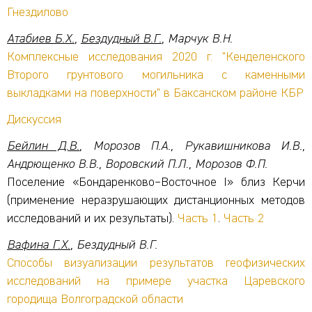
Гнездилово
Атабиев Б.Х.
,
Бездудный В.Г.
, Марчук В.Н.
Комплексные исследования 2020 г. "Кенделенского
Второго грунтового могильника с каменными
выкладками на поверхности" в Баксанском районе КБР
Дискуссия
Бейлин Д.В.
, Морозов П.А., Рукавишникова И.В.,
Андрющенко В.В., Воровский П.Л., Морозов Ф.П.
Поселение «Бондаренково–Восточное I» близ Керчи
(применение неразрушающих дистанционных методов
исследований и их результаты).
Часть 1
.
Часть 2
Вафина Г.Х.
, Бездудный В.Г.
Способы визуализации результатов геофизических
исследований на примере участка Царевского
городища Волгоградской области