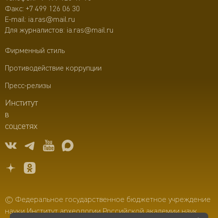
Факс: +7 499 126 06 30
E-mail:
ia.ras@mail.ru
Для журналистов:
ia.ras@mail.ru
Фирменный стиль
Противодействие коррупции
Пресс-релизы
Институт
в
соцсетях
© Федеральное государственное бюджетное учреждение
науки Институт археологии Российской академии наук,