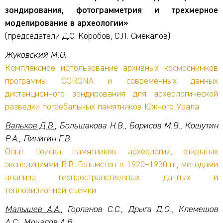
зондирования, фотограмметрия и трехмерное
моделирование в археологии»
(председатели Д.С. Коробов, С.Л. Смекалов)
Жуковский М.О.
Комплексное использование архивных космоснимков
программы CORONA и современных данных
дистанционного зондирования для археологической
разведки погребальных памятников Южного Урала
Вальков Д.В.
, Большакова Н.В., Борисов М.В., Кошутин
Р.А., Пинигин Г.В.
Опыт поиска памятников археологии, открытых
экспедициями В.В. Гольмстен в 1920–1930 гг., методами
анализа геопространственных данных и
тепловизионной съемки
Малышев А.А.
, Горланов С.С., Дрыга Д.О., Клемешов
А.С., Мочалов А.В.