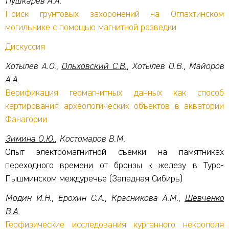
Пушкарев А.А.
Поиск грунтовых захоронений на Оглахтинском
могильнике с помощью магнитной разведки
Дискуссия
Хотылев А.О.,
Ольховский С.В.
, Хотылев О.В., Майоров
А.А.
Верификация геомагнитных данных как способ
картирования археологических объектов в акватории
Фанагории
Зимина О.Ю.
, Костомаров В.М.
Опыт электромагнитной съемки на памятниках
переходного времени от бронзы к железу в Туро-
Пышминском междуречье (Западная Сибирь)
Модин И.Н., Ерохин С.А., Красникова А.М.,
Шевченко
В.А.
Геофизические исследования курганного некрополя