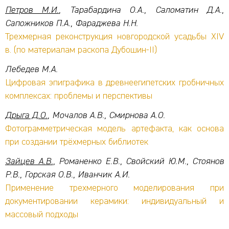
Петров М.И.
, Тарабардина О.А., Саломатин Д.А.,
Сапожников П.А., Фараджева Н.Н.
Трехмерная реконструкция новгородской усадьбы XIV
в. (по материалам раскопа Дубошин-II)
Лебедев М.А.
Цифровая эпиграфика в древнеегипетских гробничных
комплексах: проблемы и перспективы
Дрыга Д.О.
, Мочалов А.В., Смирнова А.О.
Фотограмметрическая модель артефакта, как основа
при создании трёхмерных библиотек
Зайцев А.В.
, Романенко Е.В., Свойский Ю.М., Стоянов
Р.В., Горская О.В., Иванчик А.И.
Применение трехмерного моделирования при
документировании керамики: индивидуальный и
массовый подходы