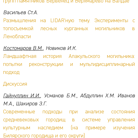
групп памятников Бервенец и Верхмарево на Валдае
Васильев Ст.А.
Размышления на LIDAR’ную тему. Эксперименты с
топосъемкой лесных курганных могильников в
Ленобласти
Костомаров В.М.
, Новиков И.К.
Ландшафтная история Алакульского могильника:
попытки реконструкции и мультидисциплинарный
подход
Дискуссия
Гайнуллин И.И.
, Усманов Б.М., Абдуллин Х.М. Иванов
М.А., Шакиров З.Г.
Современные подходы при анализе состояния
средневековых городищ в системе управления
культурным наследием (на примере изучения
Билярского городища и его округи)