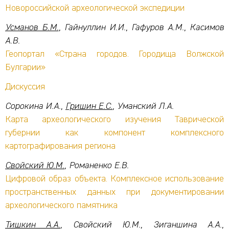
Новороссийской археологической экспедиции
Усманов Б.М.
, Гайнуллин И.И., Гафуров А.М., Касимов
А.В.
Геопортал «Страна городов. Городища Волжской
Булгарии»
Дискуссия
Сорокина И.А.,
Гришин Е.С.
, Уманский Л.А.
Карта археологического изучения Таврической
губернии как компонент комплексного
картографирования региона
Свойский Ю.М.
, Романенко Е.В.
Цифровой образ объекта. Комплексное использование
пространственных данных при документировании
археологического памятника
Тишкин А.А.
, Свойский Ю.М., Зиганшина А.А.,