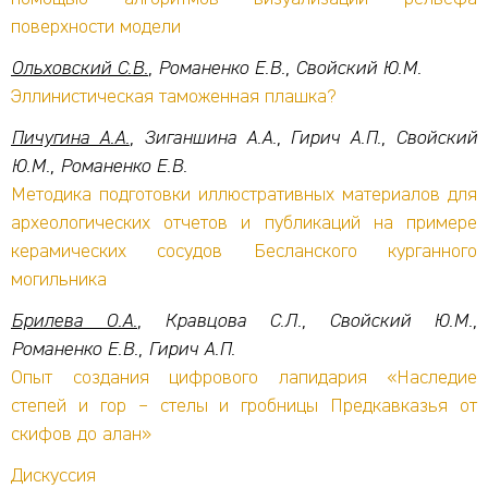
поверхности модели
Ольховский С.В.
, Романенко Е.В., Свойский Ю.М.
Эллинистическая таможенная плашка?
Пичугина А.А.
, Зиганшина А.А., Гирич А.П., Свойский
Ю.М., Романенко Е.В.
Методика подготовки иллюстративных материалов для
археологических отчетов и публикаций на примере
керамических сосудов Бесланского курганного
могильника
Брилева О.А.
, Кравцова С.Л., Свойский Ю.М.,
Романенко Е.В., Гирич А.П.
Опыт создания цифрового лапидария «Наследие
степей и гор – стелы и гробницы Предкавказья от
скифов до алан»
Дискуссия