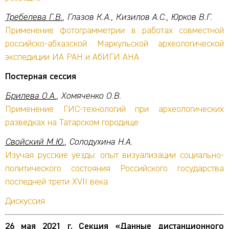
Требелева Г.В.
, Глазов К.А., Кизилов А.С., Юрков В.Г.
Применение фотограмметрии в работах совместной
российско-абхазской Маркульской археологической
экспедиции ИА РАН и АбИГИ АНА
Постерная сессия
Брилева О.А.
, Хомяченко О.В.
Применение ГИС-технологий при археологических
разведках на Татарском городище
Свойский М.Ю.
, Солодухина Н.А.
Изучая русские уезды: опыт визуализации социально-
политического состояния Российского государства
последней трети XVII века
Дискуссия
26 мая 2021 г. Секция «Данные дистанционного