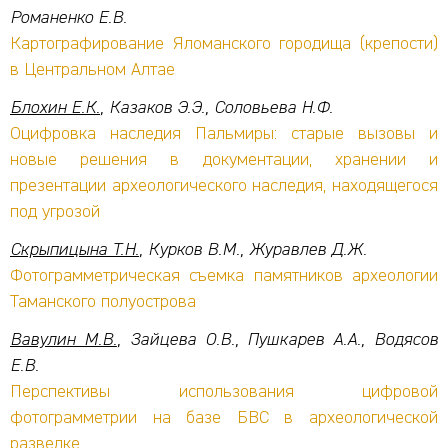
Романенко Е.В.
Картографирование Яломанского городища (крепости)
в Центральном Алтае
Блохин Е.К.
, Казаков Э.Э., Соловьева Н.Ф.
Оцифровка наследия Пальмиры: старые вызовы и
новые решения в документации, хранении и
презентации археологического наследия, находящегося
под угрозой
Скрыпицына Т.Н.
, Курков В.М., Журавлев Д.Ж.
Фотограмметрическая съемка памятников археологии
Таманского полуострова
Вавулин М.В.
, Зайцева О.В., Пушкарев А.А., Водясов
Е.В.
Перспективы использования цифровой
фотограмметрии на базе БВС в археологической
разведке