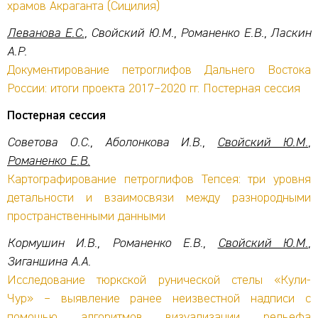
храмов Акраганта (Сицилия)
Леванова Е.С.
, Свойский Ю.М., Романенко Е.В., Ласкин
А.Р.
Документирование петроглифов Дальнего Востока
России: итоги проекта 2017–2020 гг. Постерная сессия
Постерная сессия
Советова О.С., Аболонкова И.В.,
Свойский Ю.М.
,
Романенко Е.В.
Картографирование петроглифов Тепсея: три уровня
детальности и взаимосвязи между разнородными
пространственными данными
Кормушин И.В., Романенко Е.В.,
Свойский Ю.М.
,
Зиганшина А.А.
Исследование тюркской рунической стелы «Кули-
Чур» – выявление ранее неизвестной надписи с
помощью алгоритмов визуализации рельефа