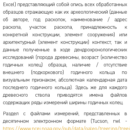
Excel) представляющий собой опись всех обработанных
образцов отражающую как их археологический (данные
об авторе, год раскопок, наименование / адрес
раскопа, участок раскопа, принадлежность к
конкретной конструкции, элемент сооружения) или
архитектурный (элемент конструкции) контекст, так и
данные полученные в ходе дендрохронологических
исследований (порода древесины, возраст (количество
годичных колец) образца, наличие / отсутствие
внешнего (подкоркового) годичного кольца по
визуальным признаком, абсолютная календарная дата
последнего годичного кольца). Здесь же для каждого
древесного ствола приводятся имена файлов
содержащих ряды измерений ширины годичных колец.
Раздел с файлами измерений, представленных в
десятичном электронном формате (Tucson, rwl -
https://www.ncei.noaa.gov/pub/data/paleo/treering/treei