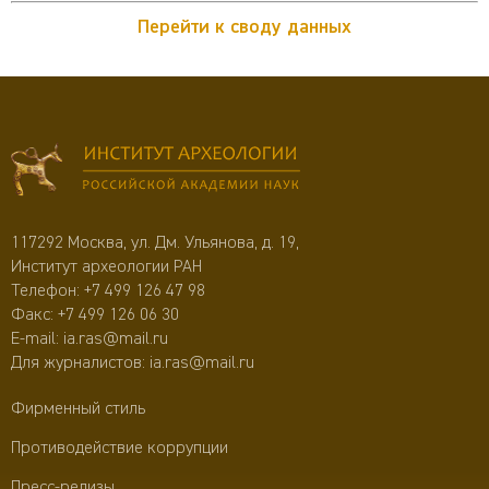
Перейти к своду данных
117292 Москва, ул. Дм. Ульянова, д. 19,
Институт археологии РАН
Телефон:
+7 499 126 47 98
Факс: +7 499 126 06 30
E-mail:
ia.ras@mail.ru
Для журналистов:
ia.ras@mail.ru
Фирменный стиль
Противодействие коррупции
Пресс-релизы