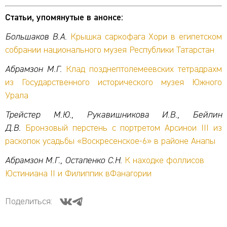
Статьи, упомянутые в анонсе:
Большаков В.А.
Крышка саркофага Хори в египетском
собрании национального музея Республики Татарстан
Абрамзон М.Г.
Клад позднептолемеевских тетрадрахм
из Государственного исторического музея Южного
Урала
Трейстер М.Ю.
, Рукавишникова И.В., Бейлин
Д.В.
Бронзовый перстень с портретом Арсинои III из
раскопок усадьбы «Воскресенское-6» в районе Анапы
Абрамзон М.Г., Остапенко С.Н.
К находке фоллисов
Юстиниана II и Филиппик вФанагории
Поделиться: