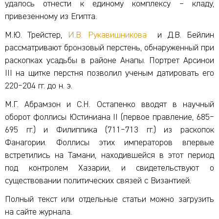
удалось отнести к единому комплексу – кладу,
привезенному из Египта.
М.Ю. Трейстер,
И.В. Рукавишникова
и Д.В. Бейлин
рассматривают бронзовый перстень, обнаруженный при
раскопках усадьбы в районе Анапы. Портрет Арсинои
III на щитке перстня позволил ученым датировать его
220‒204 гг. до н. э.
М.Г. Абрамзон и С.Н. Остапенко вводят в научный
оборот фоллисы Юстиниана II (первое правление, 685‒
695 гг.) и Филиппика (711‒713 гг.) из раскопок
Фанагории. Фоллисы этих императоров впервые
встретились на Тамани, находившейся в этот период
под контролем Хазарии, и свидетельствуют о
существовании политических связей с Византией.
Полный текст или отдельные статьи можно загрузить
на сайте журнала.