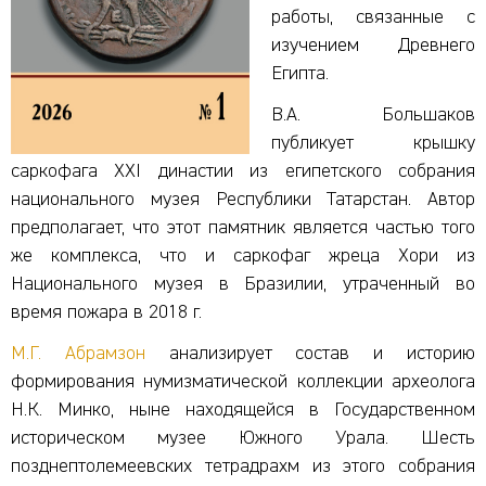
работы, связанные с
изучением Древнего
Египта.
В.А. Большаков
публикует крышку
саркофага XXI династии из египетского собрания
национального музея Республики Татарстан. Автор
предполагает, что этот памятник является частью того
же комплекса, что и саркофаг жреца Хори из
Национального музея в Бразилии, утраченный во
время пожара в 2018 г.
М.Г. Абрамзон
анализирует состав и историю
формирования нумизматической коллекции археолога
Н.К. Минко, ныне находящейся в Государственном
историческом музее Южного Урала. Шесть
позднептолемеевских тетрадрахм из этого собрания