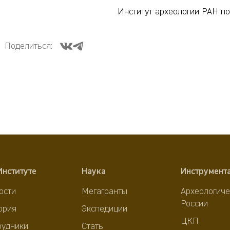
Институт археологии РАН по
Поделиться:
Институте
Наука
Инструмент
ости
Мегагранты
Археологиче
России
ория
Экспедиции
ЦКП
рудники
Стать