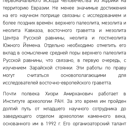
первоначального исхода человечества из Африки на
территорию Евразии. Не менее значимые достижения
на его научном поприще связаны с исследованием и
более поздних времён: верхнего палеолита, мезолита и
неолита Кавказа, восточного граветта и мезолита
Центра Русской равнины, неолита и постнеолита
Южного Йемена. Отдельно необходимо отметить его
вклад в осмысление средней поры верхнего палеолита
Русской равнины, что связано, в первую очередь, с
изучением Зарайской стоянки. Эти работы по праву
могут считаться основополагающими для
исследователей восточно-европейского граветта.
Почти полвека Хизри Амирханович работает в
Институте археологии РАН. За это время им пройден
долгий путь от младшего научного сотрудника до
заведующего отделом археологии каменного века,
основанного им в 1992 г. Его организаторский талант