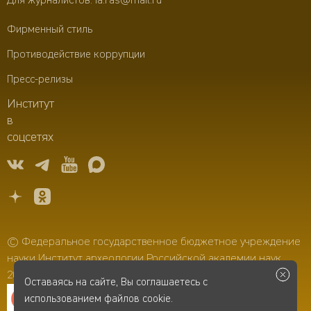
Для журналистов:
ia.ras@mail.ru
Фирменный стиль
Противодействие коррупции
Пресс-релизы
Институт
в
соцсетях
© Федеральное государственное бюджетное учреждение
науки Институт археологии Российской академии наук,
2006–2026
Оставаясь на сайте, Вы соглашаетесь с
использованием файлов cookie.