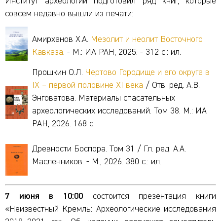
Институт археологии подготовил ряд книг, которые
совсем недавно вышли из печати:
Амирханов Х.А.
Мезолит и неолит Восточного
Кавказа
. - М.: ИА РАН, 2025. - 312 с.: ил.
Прошкин О.Л.
Чертово Городище и его округа в
IX – первой половине XI века
/ Отв. ред. А.В.
Энговатова. Материалы спасательных
археологических исследований. Том 38. М.: ИА
РАН, 2026. 168 с.
Древности Боспора. Том 31 / Гл. ред. А.А.
Масленников. - М., 2026. 380 с.: ил.
7 июня в 10:00
состоится презентация книги
«Неизвестный Кремль: Археологические исследования