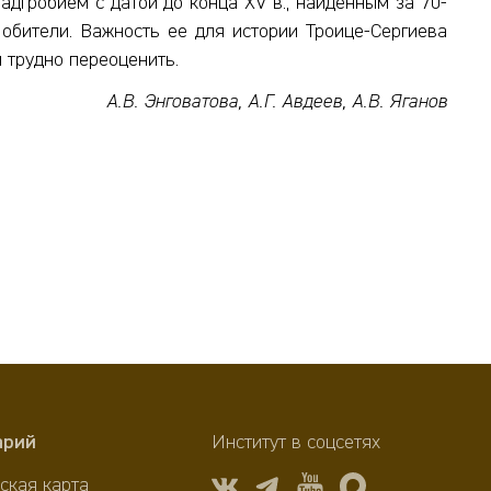
дгробием с датой до конца XV в., найденным за 70-
обители. Важность ее для истории Троице-Сергиева
 трудно переоценить.
А.В. Энговатова, А.Г. Авдеев, А.В. Яганов
арий
Институт в соцсетях
ская карта