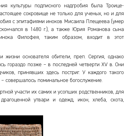
ия культуры подписного надгробия была Троице-
настоящее сокровище не только для ученых, но и для
робия с эпитафиями иноков Мисаила Плещеева (умер
 скончался в 1480 г.), а также Юрия Романова сына
инока Филофея, таким образом, входит в этот
 жизни основателя обители, преп. Сергия, однако
ь гораздо позже – в последней четверти XV в. Они
чиков, принявших здесь постриг. У каждого такого
и – совершалось поминальное богослужение.
ртной участи их самих и усопших родственников, для
рагоценной утвари и одежд, икон, хлеба, скота,