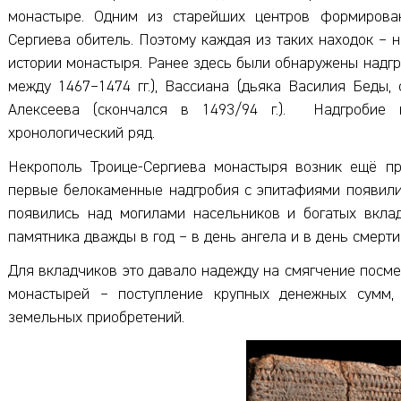
монастыре. Одним из старейших центров формирован
Сергиева обитель. Поэтому каждая из таких находок – 
истории монастыря. Ранее здесь были обнаружены надг
между 1467–1474 гг.), Вассиана (дьяка Василия Беды,
Алексеева (скончался в 1493/94 г.). Надгробие 
хронологический ряд.
Некрополь Троице-Сергиева монастыря возник ещё при
первые белокаменные надгробия с эпитафиями появилис
появились над могилами насельников и богатых вклад
памятника дважды в год – в день ангела и в день смерт
Для вкладчиков это давало надежду на смягчение посме
монастырей – поступление крупных денежных сумм, д
земельных приобретений.