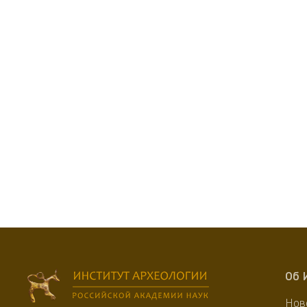
Об 
Нов