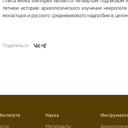
Плита инока Филофея является четвертым подписным на
летнюю историю археологического изучения некрополя 
монастыря и русского средневекового надгробия в целом
Поделиться:
Институте
Наука
Инструмент
ости
Мегагранты
Археологиче