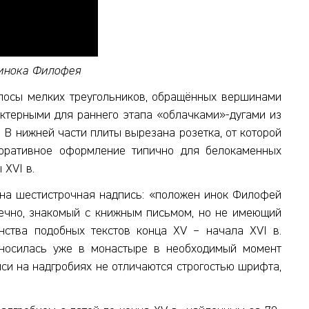
 инока Филофея
лосы мелких треугольников, обращённых вершинами
рактерными для раннего этапа «облачками»-дугами из
 В нижней части плиты вырезана розетка, от которой
коративное оформление типично для белокаменных
 XVI в.
на шестистрочная надпись: «положен инок Филофей
онечно, знакомый с книжным письмом, но не имеющий
нства подобных текстов конца XV – начала XVI в.
аносилась уже в монастыре в необходимый момент
си на надгробиях не отличаются строгостью шрифта,