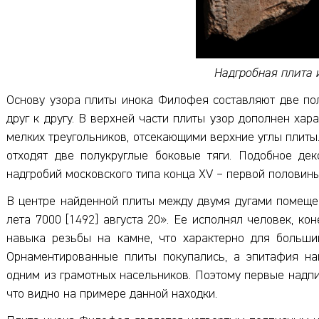
Надгробная плита
Основу узора плиты инока Филофея составляют две по
друг к другу. В верхней части плиты узор дополнен ха
мелких треугольников, отсекающими верхние углы плиты.
отходят две полукруглые боковые тяги. Подобное де
надгробий московского типа конца XV – первой половины
В центре найденной плиты между двумя дугами помеще
лета 7000 [1492] августа 20». Ее исполнял человек, к
навыка резьбы на камне, что характерно для больши
Орнаментированные плиты покупались, а эпитафия н
одним из грамотных насельников. Поэтому первые надпи
что видно на примере данной находки.