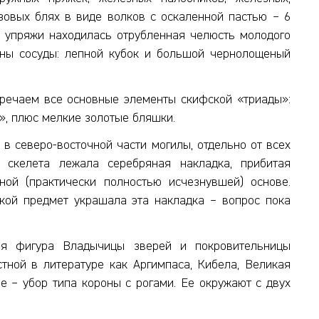
зовых блях в виде волков с оскаленной пастью – 6
ой упряжи находилась отрубленная челюсть молодого
ены сосуды: лепной кубок и большой чернолощеный
тречаем все основные элементы скифской «триады»:
», плюс мелкие золотые бляшки.
 в северо-восточной части могилы, отдельно от всех
 скелета лежала серебряная накладка, прибитая
ой (практически полностью исчезнувшей) основе.
акой предмет украшала эта накладка – вопрос пока
тая фигура Владычицы зверей и покровительницы
стной в литературе как Аргимпаса, Кибела, Великая
ве – убор типа короны с рогами. Ее окружают с двух