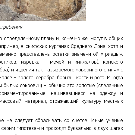
огребения
о определенному плану и, конечно же, могут в общих
апример, в скифских курганах Среднего Дона, хотя и
ременно представлены остатки знаменитой «триады»:
ротиков, изредка – мечей и кинжалов), конского
ебра) и изделия так называемого «звериного стиля» с
лов – золота, серебра, бронзы, кости и рога. Иногда
ы былых сокровищ – обычно это золотые (сделанные
орнаментированные, нашивавшиеся на одежду и
массовый материал, отражающий культуру местных
же не следует сбрасывать со счетов. Иные ученые
своим гипотезам и проходят буквально в двух шагах