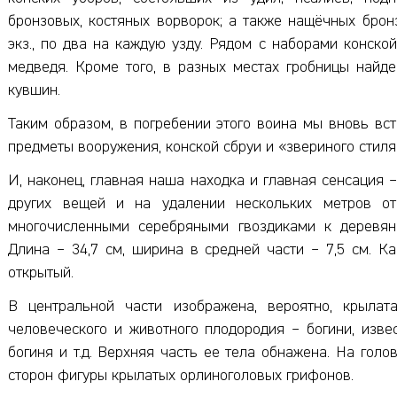
бронзовых, костяных ворворок; а также нащёчных брон
экз., по два на каждую узду. Рядом с наборами конск
медведя. Кроме того, в разных местах гробницы найд
кувшин.
Таким образом, в погребении этого воина мы вновь вс
предметы вооружения, конской сбруи и «звериного стиля
И, наконец, главная наша находка и главная сенсация –
других вещей и на удалении нескольких метров от
многочисленными серебряными гвоздиками к деревянн
Длина – 34,7 см, ширина в средней части – 7,5 см. К
открытый.
В центральной части изображена, вероятно, крыла
человеческого и животного плодородия – богини, изве
богиня и т.д. Верхняя часть ее тела обнажена. На голо
сторон фигуры крылатых орлиноголовых грифонов.