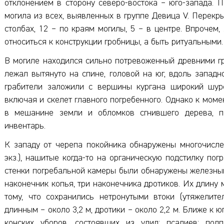
отклонением в сторону северо-востока – юго-запада. 
могила из всех, выявленных в группе Девица V. Перек
столбах, 12 – по краям могилы, 5 – в центре. Впрочем
относиться к конструкции гробницы, а быть ритуальными.
В могиле находился сильно потревоженный древними гр
лежал вытянуто на спине, головой на юг, вдоль западн
грабители заложили с вершины кургана широкий шур
включая и скелет главного погребенного. Однако к моме
в мешанине земли и обломков сгнившего дерева, п
инвентарь.
К западу от черепа покойника обнаружены многочисл
экз.), нашитые когда-то на органическую подстилку пог
стенки погребальной камеры были обнаружены железный
наконечник копья, три наконечника дротиков. Их длину
тому, что сохранились нетронутыми втоки (утяжелит
длинным – около 3,2 м, дротики – около 2,2 м. Ближе к 
конских уборов, состоявших из удил; псалиев; под