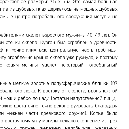
Поражают ее размеры: 7,5 х 5 м. Это самая большая
рытие из дубовых плах держалось на мощных дубовых
, ямы в центре погребального сооружения могут и не
абителями скелет взрослого мужчины 40–49 лет. Он
ой стенки склепа. Курган был ограблен в древности,
ф и «очистили» всю центральную часть гробницы,
нту ограбления крыша склепа уже рухнула, и поэтому
о краям могилы, уцелел некоторый погребальный
енные мелкие золотые полусферические бляшки (87
ребального ложа. К востоку от скелета, вдоль южной
 нож и ребро лошади (остатки напутственной пищи),
 можно достаточно точно реконструировать благодаря
ели нижней части древкового оружия). Копье было
юго-восточному углу могилы лежало скопление из трех
пружных пряжек; железных налобников; железных,