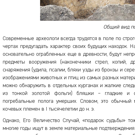
Общий вид п
Современные археологи всегда трудятся в поле по строг
чертах предугадать характер своих будущих находок. Н
основательно ограбленных еще в древности, будут неп
предметы вооружения (наконечники стрел, копий, д
снаряжения (удила, псалии, бляхи узды из бронзы и сер
изображениями животных и птиц из самых разных материа
можно обнаружить в отдельных курганах и жалкие след
из тонкой золотой фольги) бляшки – гладкие и 
погребальные полога умерших. Словом, это обычный 
кочевых племен в I тысячелетии до н. э.
Однако, Его Величество Случай, «подарок судьбы» то
многие годы ищут в земле материальные подтверждения 