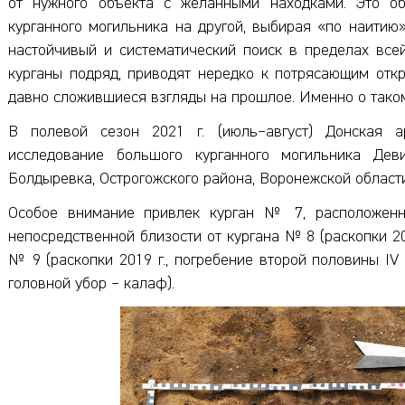
от нужного объекта с желанными находками. Это об
курганного могильника на другой, выбирая «по наитию
настойчивый и систематический поиск в пределах всей
курганы подряд, приводят нередко к потрясающим отк
давно сложившиеся взгляды на прошлое. Именно о таком
В полевой сезон 2021 г. (июль–август) Донская 
исследование большого курганного могильника Де
Болдыревка, Острогожского района, Воронежской области,
Особое внимание привлек курган № 7, расположенн
непосредственной близости от кургана № 8 (раскопки 20
№ 9 (раскопки 2019 г., погребение второй половины IV 
головной убор – калаф).