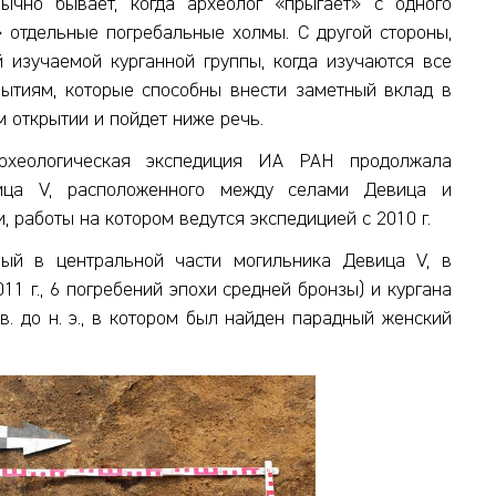
ычно бывает, когда археолог «прыгает» с одного
» отдельные погребальные холмы. С другой стороны,
 изучаемой курганной группы, когда изучаются все
рытиям, которые способны внести заметный вклад в
 открытии и пойдет ниже речь.
археологическая экспедиция ИА РАН продолжала
вица V, расположенного между селами Девица и
 работы на котором ведутся экспедицией с 2010 г.
ый в центральной части могильника Девица V, в
11 г., 6 погребений эпохи средней бронзы) и кургана
в. до н. э., в котором был найден парадный женский