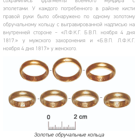
сохранились фрагменты военного мундира с
эполетами. У каждого погребенного в районе кисти
правой руки было обнаружено по одному золотому
обручальному кольцу с выгравированной надписью на
внутренней стороне – «Л.Ф.К.Г. Б.В.П. ноября 4 дня
1817.» у мужского захоронения и «Б.В.П. Л.Ф.К.Г.
ноября 4 дня 1817» у женского.
Золотые обручальные кольца