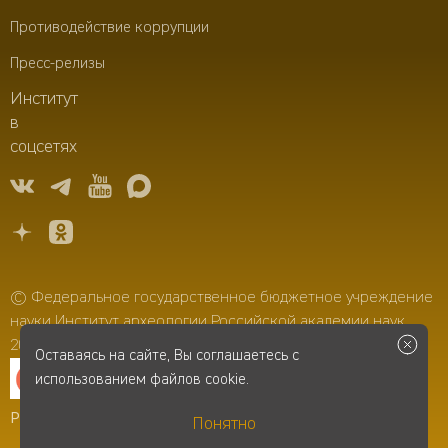
Противодействие коррупции
Пресс-релизы
Институт
в
соцсетях
© Федеральное государственное бюджетное учреждение
науки Институт археологии Российской академии наук,
2006–2026
Оставаясь на сайте, Вы соглашаетесь с
использованием файлов cookie.
Разработка сайта
-
Infospice
Понятно