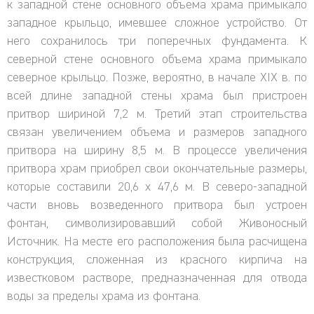
к западной стене основного объема храма примыкало
западное крыльцо, имевшее сложное устройство. От
него сохранилось три поперечных фундамента. К
северной стене основного объема храма примыкало
северное крыльцо. Позже, вероятно, в начале XIX в. по
всей длине западной стены храма был пристроен
притвор шириной 7,2 м. Третий этап строительства
связан увеличением объема и размеров западного
притвора на ширину 8,5 м. В процессе увеличения
притвора храм приобрел свои окончательные размеры,
которые составили 20,6 х 47,6 м. В северо-западной
части вновь возведенного притвора был устроен
фонтан, символизировавший собой Живоносный
Источник. На месте его расположения была расчищена
конструкция, сложенная из красного кирпича на
известковом растворе, предназначенная для отвода
воды за пределы храма из фонтана.