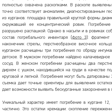
полностью охвачена раскопками. В раскопе выявлены
точно соответствует аномалиям, диагностированным ге
из курганов: площадка правильной круглой формы диаме
окружавший ее концентрический ровик. Погребение
разрушено распашкой. Однако в насыпи и в ровиках со
состав погребального инвентаря (
фото 3
): фрагмент
наконечник стрелы, перстнеобразное височное кольц
курганом расчищены три погребения по обряду ингума
детское. В мужском погребении найдено калачевидное 
сосуд. В женском погребении расчищены два перстне
дирхем с ушком, находившийся на груди в качестве по
круговой и лепной. Погребения могут быть датированы 
съемка дает точные ориентиры для выявления остатко
дает возможности выявить бескурганные захоронения в 
Уникальный характер имеет погребение в кургане 12,
частично. Это остатки кремации: скопление пережжен