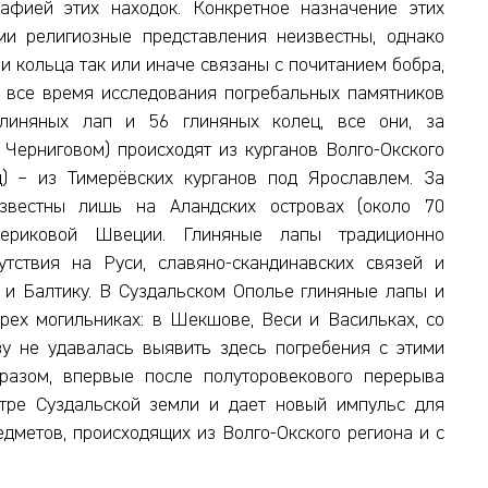
рафией этих находок. Конкретное назначение этих
и религиозные представления неизвестны, однако
и кольца так или иначе связаны с почитанием бобра,
 все время исследования погребальных памятников
линяных лап и 56 глиняных колец, все они, за
Черниговом) происходят из курганов Волго-Окского
ц) – из Тимерёвских курганов под Ярославлем. За
звестны лишь на Аландских островах (около 70
ериковой Швеции. Глиняные лапы традиционно
утствия на Руси, славяно-скандинавских связей и
 и Балтику. В Суздальском Ополье глиняные лапы и
трех могильниках: в Шекшове, Веси и Васильках, со
зу не удавалась выявить здесь погребения с этими
разом, впервые после полуторовекового перерыва
нтре Суздальской земли и дает новый импульс для
дметов, происходящих из Волго-Окского региона и с