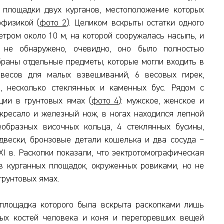
 площадки двух курганов, местоположение которых
офизикой (
фото 2
). Целиком вскрыты остатки одного
тром около 10 м, на которой сооружалась насыпь, и
 не обнаружено, очевидно, оно было полностью
браны отдельные предметы, которые могли входить в
 весов для малых взвешиваний, 6 весовых гирек,
о, несколько стеклянных и каменных бус. Рядом с
ции в грунтовых ямах (
фото 4
): мужское, женское и
кресало и железный нож, в ногах находился лепной
образных височных кольца, 4 стеклянных бусины,
двески, бронзовые детали кошелька и два сосуда –
XI в. Раскопки показали, что эектротомографическая
в курганных площадок, окруженных ровиками, но не
грунтовых ямах.
 площадка которого была вскрыта раскопками лишь
ных костей человека и коня и перегоревших вещей