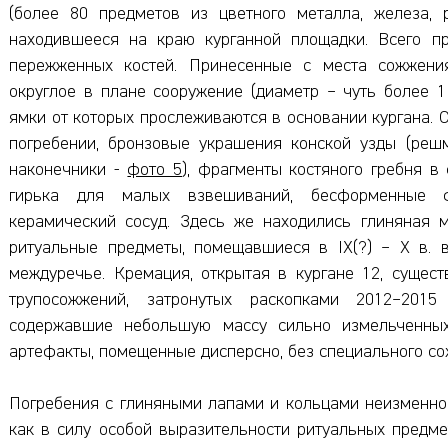
(более 80 предметов из цветного металла, железа, 
находившееся на краю курганной площадки. Всего пр
пережженных костей. Принесенные с места сожжени
округлое в плане сооружение (диаметр – чуть более 1
ямки от которых прослеживаются в основании кургана. 
погребении, бронзовые украшения конской узды (реш
наконечники -
фото 5
), фрагменты костяного гребня в
гирька для малых взвешиваний, бесформенные ф
керамический сосуд. Здесь же находились глиняная 
ритуальные предметы, помещавшиеся в IX(?) – X в. 
междуречье. Кремация, открытая в кургане 12, сущест
трупосожжений, затронутых раскопками 2012–2015
содержавшие небольшую массу сильно измельченны
артефакты, помещенные дисперсно, без специального со
Погребения с глиняными лапами и кольцами неизменно
как в силу особой выразительности ритуальных предме