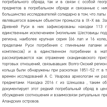
погребального обряда, так и в связи с особой геог
предметов в погребальном обряде и связанные с ним
большинство исследователей солидарно в том, что лапы 
являвшегося важным объектом промысла в IX–X вв. За
Древней Руси в них зафиксированы находки 113 г
единственным исключением (могильник Шестовицы под 
региона, наиболее крупная серия (66 лап и 16 коле
пределами Руси погребения с глиняными лапами и
комплексов) и в единственном погребении в мат
рассматриваются как отражение скандинавского прис
торговых отношений, связывавших Волго-Окский регион
кольца были обнаружены при раскопках 1851–52 гг. в 
времен исследований А. С. Уварова археологам ни ра
предметами. Находка 2016 г. из Шекшова , таким об
документирует этот редкий погребальный обряд в це
обсуждения соотношения и взаимосвязи ритуальных пре
Аландских островов.