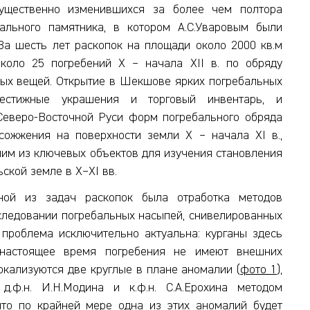
ущественно изменившихся за более чем полтора
бального памятника, в котором А.С.Уваровым были
 За шесть лет раскопок на площади около 2000 кв.м
около 25 погребений X – начала XII в. по обряду
вых вещей. Открытие в Шекшове ярких погребальных
рестижные украшения и торговый инвентарь, и
Северо-Восточной Руси форм погребального обряда
сожжения на поверхности земли X – начала XI в.,
дним из ключевых объектов для изучения становления
ской земле в X–XI вв.
ной из задач раскопок была отработка методов
сследовании погребальных насыпей, снивелированных
проблема исключительно актуальна: курганы здесь
 настоящее время погребения не имеют внешних
локализуются две круглые в плане аномалии (
фото 1
),
.ф.н. И.Н.Модина и к.ф.н. С.А.Ерохина методом
что по крайней мере одна из этих аномалий будет