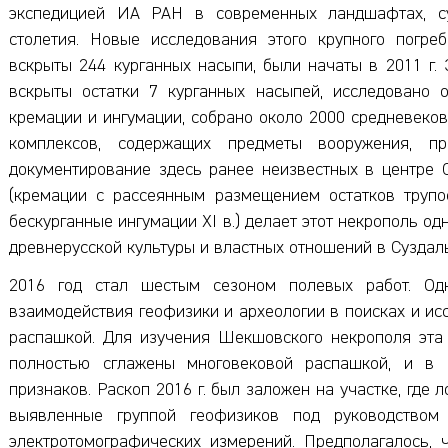
экспедицией ИА РАН в современных ландшафтах, с
столетия. Новые исследования этого крупного погре
вскрыты 244 курганных насыпи, были начаты в 2011 г.
вскрыты остатки 7 курганных насыпей, исследовано 
кремации и ингумации, собрано около 2000 средневеко
комплексов, содержащих предметы вооружения, п
документирование здесь ранее неизвестных в центре 
(кремации с рассеянным размещением остатков трупо
бескурганные ингумации XI в.) делает этот некрополь о
древнерусской культуры и властных отношений в Суздаль
2016 год стал шестым сезоном полевых работ. Од
взаимодействия геофизики и археологии в поисках и и
распашкой. Для изучения Шекшовского некрополя эта 
полностью сглажены многовековой распашкой, и в
признаков. Раскоп 2016 г. был заложен на участке, где 
выявленные группой геофизиков под руководством д
электротомографических измерений. Предполагалось, 