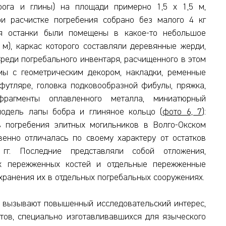
рога и глины) на площади примерно 1,5 х 1,5 м,
и расчистке погребения собрано без малого 4 кг
я останки были помещены в какое-то небольшое
 м), каркас которого составляли деревянные жерди,
Среди погребального инвентаря, расчищенного в этом
мы с геометрическим декором, накладки, ременные
 футляре, головка подковообразной фибулы, пряжка,
рагменты оплавленного металла, миниатюрный
модель лапы бобра и глиняное кольцо (
фото 6, 7
):
в погребения элитных могильников в Волго-Окском
венно отличалась по своему характеру от остатков
 гг. Последние представляли собой отложения,
х пережженных костей и отдельные пережженные
хранения их в отдельных погребальных сооружениях.
 вызывают повышенный исследовательский интерес,
тов, специально изготавливавшихся для языческого