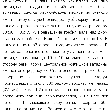
регулярности. На нем, помимо скоплений обычных
жилищных западин и хозяйственных ям, были
выявлены четыре макрообъекта, каждый из которых
имел прямоугольную (подквадратную) форму, заданную
валом и рвом, которые защищали участки размером
30х30 – 35х35 м. Превышение гребня вала над дном
рва на макрообъекте Накша-1 составляло около 1 м. В
валу с напольной стороны имелись узкие проходы. В
центре располагалось обширное углубленное в землю
жилище размером до 10 х 10 м, имевшее выход в
сторону реки. Кроме центральной жилищной западины
имелся ещё ряд других. Строительство острожка было
совершено до извержения вулкана Шивелуч,
произошедшего около 500 радиоуглеродных лет назад
(XV век). Пепел Ш2а отложился на поверхности вала,
после чего вал ещё ремонтировался, и на него лег
пепел Ш1, имеющего округленный возраст 300
радиоуглеродных лет. Возможно, что это поселение