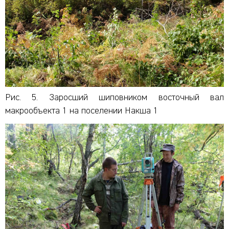
Рис. 5. Заросший шиповником восточный вал
макрообъекта 1 на поселении Накша 1