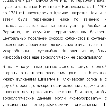
социальный ранг. Важно отметить, что первоначальная
русская «столица» Камчатки – Нижнекамчатск, (с 1703
по 1731 гг.), находилась в Ключах, напротив Накши, а
затем была перенесена ниже по течению и
располагалась как раз напротив устья р. Ажабачья.
Вероятно, не случайна территориальная близость
центральных поселений русских колонистов к крупным
поселениям аборигенов, включавших описанные выше
макрообъекты – «усадьбы». Ни один из подобных
макрообъектов ещё археологически не раскапывался.
В целом полученные данные свидетельствуют, с одной
стороны, о плотности заселения долины р. Камчатки
между вулканами Шивелуч и Ключевская сопка, а, с
другой стороны, о дискретности освоения людьми этого
опасного для проживания региона. Для того, чтобы
археологические данные могли «конкурировать» с
уникальными этнографическими описаниями Г.