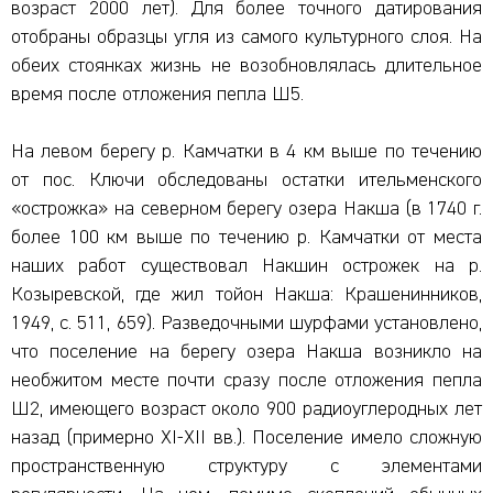
возраст 2000 лет). Для более точного датирования
отобраны образцы угля из самого культурного слоя. На
обеих стоянках жизнь не возобновлялась длительное
время после отложения пепла Ш5.
На левом берегу р. Камчатки в 4 км выше по течению
от пос. Ключи обследованы остатки ительменского
«острожка» на северном берегу озера Накша (в 1740 г.
более 100 км выше по течению р. Камчатки от места
наших работ существовал Накшин острожек на р.
Козыревской, где жил тойон Накша: Крашенинников,
1949, с. 511, 659). Разведочными шурфами установлено,
что поселение на берегу озера Накша возникло на
необжитом месте почти сразу после отложения пепла
Ш2, имеющего возраст около 900 радиоуглеродных лет
назад (примерно XI-XII вв.). Поселение имело сложную
пространственную структуру с элементами