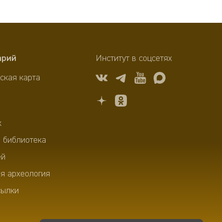
арий
Институт в соцсетях
ская карта
х
 библиотека
ей
я археология
сылки