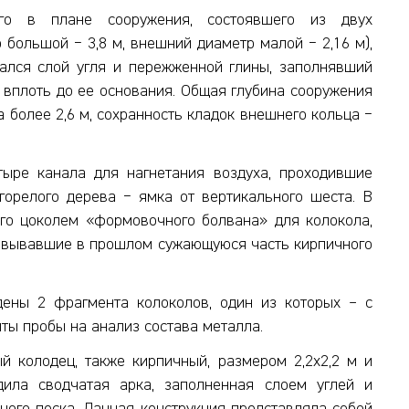
го в плане сооружения, состоявшего из двух
 большой − 3,8 м, внешний диаметр малой − 2,16 м),
нался слой угля и пережженной глины, заполнявший
 вплоть до ее основания. Общая глубина сооружения
а более 2,6 м, сохранность кладок внешнего кольца −
ыре канала для нагнетания воздуха, проходившие
 горелого дерева − ямка от вертикального шеста. В
его цоколем «формовочного болвана» для колокола,
зовывавшие в прошлом сужающуюся часть кирпичного
ены 2 фрагмента колоколов, один из которых – с
ты пробы на анализ состава металла.
й колодец, также кирпичный, размером 2,2х2,2 м и
одила сводчатая арка, заполненная слоем углей и