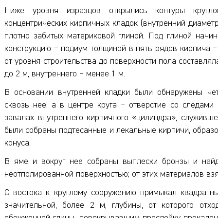
Ниже уровня изразцов открылись контуры кругло
концентрических кирпичных кладок (внутренний диаметр
плотно забитых материковой глиной. Под глиной начи
конструкцию − подиум толщиной в пять рядов кирпича −
от уровня строительства до поверхности пола составлял
до 2 м, внутреннего – менее 1 м.
В основании внутренней кладки были обнаружены чет
сквозь нее, а в центре круга – отверстие со следами
завалах внутреннего кирпичного «цилиндра», служивш
были собраны подтесанные и лекальные кирпичи, обра
конуса.
В яме и вокруг нее собраны выплески бронзы и найд
неотполированной поверхностью; от этих материалов взя
С востока к круглому сооружению примыкал квадратны
значительной, более 2 м, глубины, от которого отх