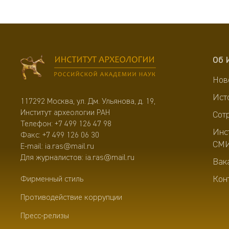
Об 
Нов
Ист
117292 Москва, ул. Дм. Ульянова, д. 19,
Институт археологии РАН
Сот
Телефон:
+7 499 126 47 98
Инс
Факс: +7 499 126 06 30
СМ
E-mail:
ia.ras@mail.ru
Для журналистов:
ia.ras@mail.ru
Вак
Кон
Фирменный стиль
Противодействие коррупции
Пресс-релизы