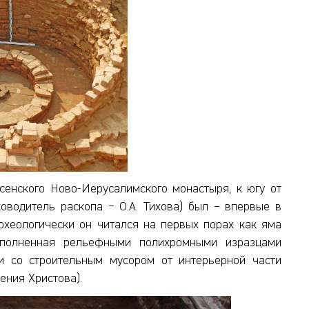
есенского Ново-Иерусалимского монастыря, к югу от
ководитель раскопа − О.А. Тихова) был – впервые в
рхеологически он читался на первых порах как яма
аполненная рельефными полихромными изразцами
и со строительным мусором от интерьерной части
ения Христова).