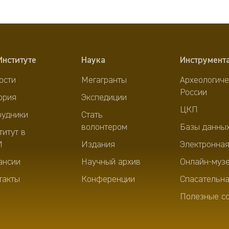
Институте
Наука
Инструмент
ости
Мегагранты
Археологиче
России
ория
Экспедиции
ЦКП
рудники
Стать
волонтером
Базы данны
титут в
И
Издания
Электронная
ансии
Научный архив
Онлайн-муз
такты
Конференции
Спасательна
Полезные с