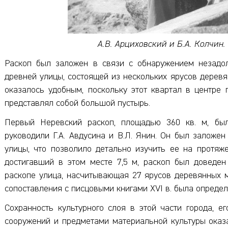
А.В. Арциховский и Б.А. Колчин. 
Раскоп был заложен в связи с обнаружением незадо
древней улицы, состоящей из нескольких ярусов дерев
оказалось удобным, поскольку этот квартал в центре
представлял собой большой пустырь.
Первый Неревский раскоп, площадью 360 кв. м, был
руководили Г.А. Авдусина и В.Л. Янин. Он был заложе
улицы, что позволило детально изучить ее на протяж
достигавший в этом месте 7,5 м, раскоп был доведен
раскопе улица, насчитывающая 27 ярусов деревянных мо
сопоставления с писцовыми книгами XVI в. была определ
Сохранность культурного слоя в этой части города, 
сооружений и предметами материальной культуры ока