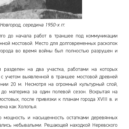
Новгород, середина 1950-х гг.
лго до начала работ в траншее под коммуникации
янной мостовой. Место для долговременных раскопок
 города во время войны был полностью разрушен и
 разделен на два участка, работами на которых
н с учетом выявленной в траншее мостовой древней
ении 20 м. Несмотря на огромный культурный слой,
 до материка за один полевой сезон. Вскрытая на
стовых, после привязки к планам города XVIII в. и
ена как Холопья.
его мощность и насыщенность остатками деревянных
зались небывалыми. Решающей находкой Неревского