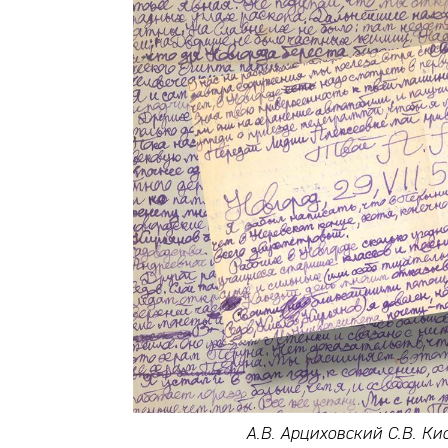
А.В. Арциховский С.В. Кис