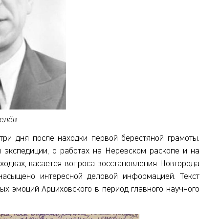
селёв
 три дня после находки первой берестяной грамоты.
 экспедиции, о работах на Неревском раскопе и на
аходках, касается вопроса восстановления Новгорода
насыщено интересной деловой информацией. Текст
бых эмоций Арциховского в период главного научного