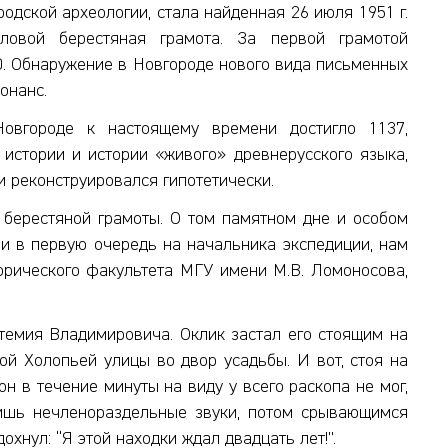
одской археологии, стала найденная 26 июля 1951 г.
ловой берестяная грамота. За первой грамотой
10. Обнаружение в Новгороде нового вида письменных
онанс.
овгороде к настоящему времени достигло 1137,
истории и истории «живого» древнерусского языка,
и реконструировался гипотетически.
 берестяной грамоты. О том памятном дне и особом
и в первую очередь на начальника экспедиции, нам
торического факультета МГУ имени М.В. Ломоносова,
емия Владимировича. Оклик застал его стоящим на
ой Холопьей улицы во двор усадьбы. И вот, стоя на
он в течение минуты на виду у всего раскопа не мог,
лишь нечленораздельные звуки, потом срывающимся
охнул: “Я этой находки ждал двадцать лет!”.