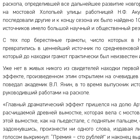
раскопа, определившей все дальнейшее развитие новгор
на мостовой Холопьей улицы работницей Н.Ф. Аку
последовали другие и к концу сезона их было найдено 
источников имело большой научный и общественный рез
С тех пор берестяные грамоты, число которых в Н
превратились в ценнейший источник по средневековой 
который до находки грамот практически был неизвестен 
Уже нет в живых никого из свидетелей находки первой
эффекте, произведенном этим открытием на очевидцев 
поведал академик В.Л. Янин, в то время выпускник ис
руководивший работами на раскопе.
«Главный драматический эффект пришелся на долю Арт
расчищаемой древней вымостке, которая вела с мостов
этой вымостке, как на пьедестале, с поднятым пальцем, 
задохнувшись, произнести ни одного слова, издавая 
голосом выкрикнул: “Премия – сто рублей!” и наконец выд