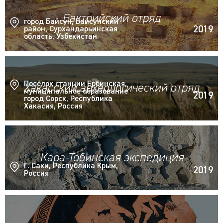
Бактрийский отряд
город Байсун, Байсунский
2019
район, Сурхандарьинская
область, Узбекистан
Посёлок станции Ербинская,
Хакасский археологический отряд
муниципальное образование
2019
город Сорск, Республика
Хакасия, Россия
Кара-Тобинская экспедиция
Г. Саки, Республика Крым,
2019
Россия