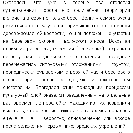
Оказалось, что уже в первые два столетия
существования города его селитебная территория
включала в себя не только берег Волги у самого русла
реки и «нагорные» участки, примыкающие к его первой
дерево-земляной крепости, но и выположенные участки
на береговом склоне – волжском откосе. Вскрытая
одним из раскопов депрессия (понижение) сохранила
нетронутыми средневековые отложения. Последние
перемежались склоновыми отложениями – грунтом,
периодически смываемым с верхней части берегового
склона при проливных дождях и ежесезонном
снеготаянии. Благодаря этим природным процессам
культурный слой оказался разделённым на отдельные
разновременные прослойки. Находки из них позволили
выяснить, что освоение нижней части кремля началось
ещё в XIII в. – вероятно, одновременно или вскоре
после заложения первых нижегородских укреплений –