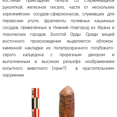
костяная прикладная печать со стержневидной
рукояткой, железное писало, части от нескольких
хорезмийских сосудов-сфероконусов, служивших для
перевозки ртути, фрагменты поливных кашинных
сосудов, привезённых в Нижний Новгород из Ирана и
поволжских городов Золотой Орды. Среди вещей
восточного происхождения выделяется обломок
каменной накладки из полупрозрачного голубовато-
серого халцедона с прорезным декором и
выполненным в высоком рельефе изображением
копытного животного (лани?) в «растительном»
окружении.