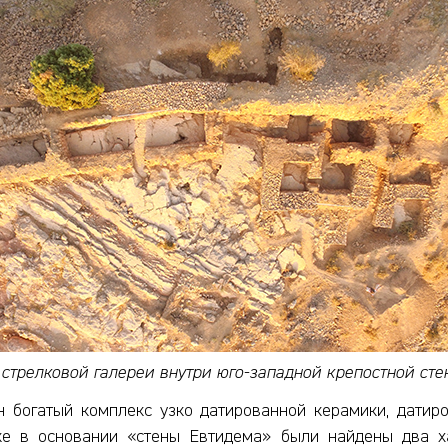
стрелковой галереи внутри юго-западной крепостной ст
 богатый комплекс узко датированной керамики, датиро
е в основании «стены Евтидема» были найдены два ха