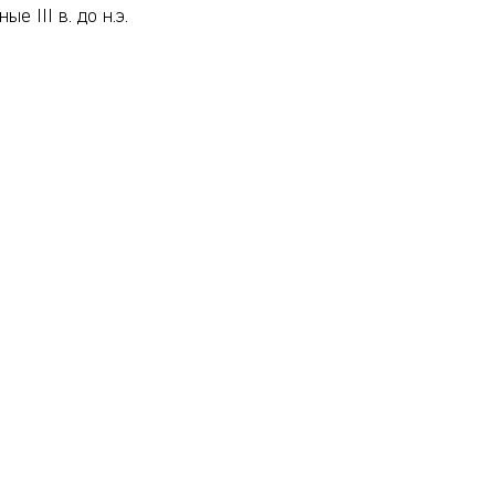
 III в. до н.э.