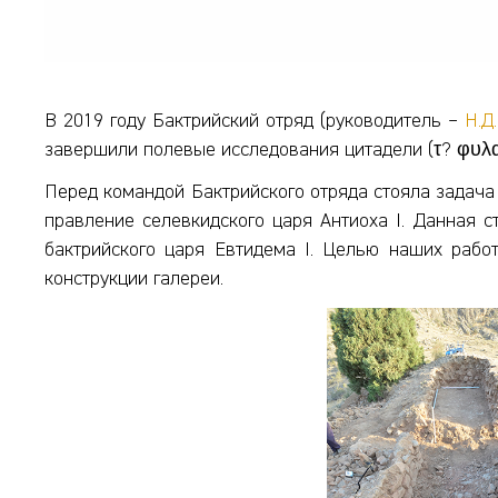
В 2019 году Бактрийский отряд (руководитель –
Н.Д
завершили полевые исследования цитадели (τ? φυλακτ
Перед командой Бактрийского отряда стояла задача в
правление селевкидского царя Антиоха I. Данная с
бактрийского царя Евтидема I. Целью наших рабо
конструкции галереи.