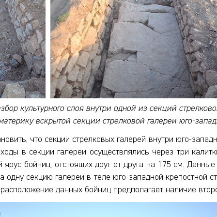
азбор культурного слоя внутри одной из секций стрелково
 материку вскрытой секции стрелковой галереи юго-запад
ановить, что секции стрелковых галерей внутри юго-запад
оды в секции галереи осуществлялись через три калитк
 ярус бойниц, отстоящих друг от друга на 175 см. Данн
а одну секцию галереи в теле юго-западной крепостной с
а расположение данных бойниц предполагает наличие второ