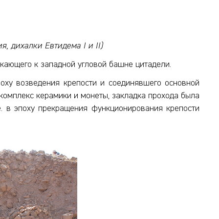
, дихалки Евтидема I и II)
ыкающего к западной угловой башне цитадели.
поху возведения крепости и соединявшего основной
 комплекс керамики и монеты, закладка прохода была
.е. в эпоху прекращения функционирования крепости