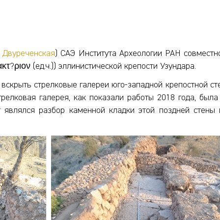
. Двуреченская
) САЭ Института Археологии РАН совместн
?ριον (ед.ч.)) эллинистической крепости Узундара.
скрыть стрелковые галереи юго-западной крепостной стены
трелковая галерея, как показали работы 2018 года, была
т являлся разбор каменной кладки этой поздней стены