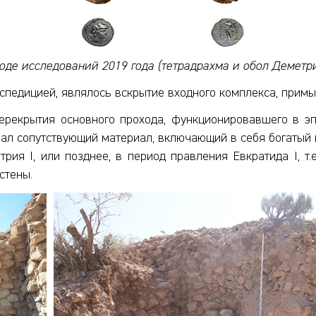
де исследований 2019 года (тетрадрахма и обол Деметрия
спедицией, являлось вскрытие входного комплекса, прим
ерекрытия основного прохода, функционировавшего в э
зал сопутствующий материал, включающий в себя богатый
трия I, или позднее, в период правления Евкратида I, т
стены.