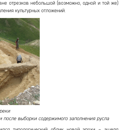
вне отрезков небольшой (возможно, одной и той же)
пления культурных отложений.
ореки
ки после выборки содержимого заполнения русла
жился типологический облик новой эпохи – ашеля