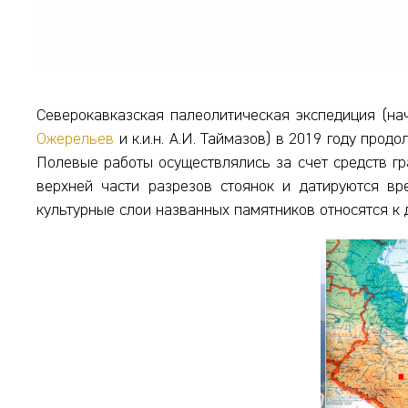
Северокавказская палеолитическая экспедиция (на
Ожерельев
и к.и.н. А.И. Таймазов) в 2019 году про
Полевые работы осуществлялись за счет средств г
верхней части разрезов стоянок и датируются вр
культурные слои названных памятников относятся к 