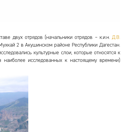
ставе двух отрядов (начальники отрядов – к.и.н.
Д.В.
 Мухкай 2 в Акушинском районе Республики Дагестан.
следовались культурные слои, которые относятся к
из наиболее исследованных к настоящему времени)