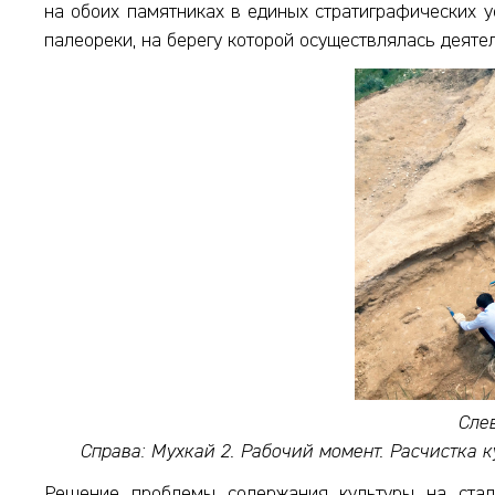
на обоих памятниках в единых стратиграфических у
палеореки, на берегу которой осуществлялась деяте
Слев
Справа: Мухкай 2. Рабочий момент. Расчистка 
Решение проблемы содержания культуры на стади