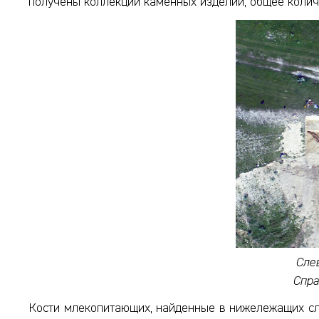
получены коллекции каменных изделий, общее количе
Слев
Спра
Кости млекопитающих, найденные в нижележащих сл