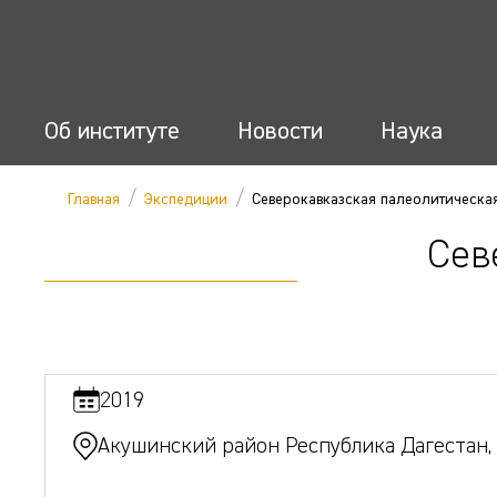
Об институте
Новости
Наука
/
/
Главная
Экспедиции
Северокавказская палеолитическа
Сев
2019
Акушинский район Республика Дагестан,