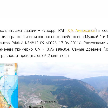
чальник экспедиции – чл.корр. РАН
Х.А. Амирханов
) в со
должила раскопки стоянок раннего плейстоцена Мухкай 1 и
рантов РФФИ №№18-09-40026, 17-06-00116. Раскопками ис
еменем примерно 0,9 – 0,95 млн.л.н. Самые древние (
древности, превышающей 2 млн. лет.н.