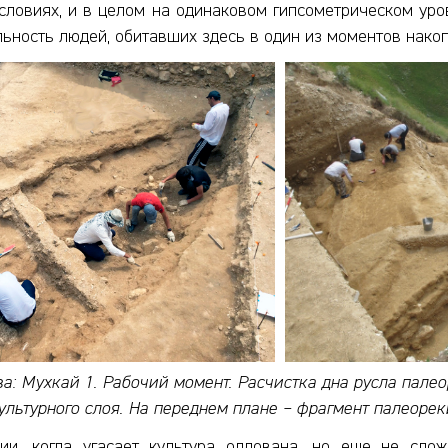
словиях, и в целом на одинаковом гипсометрическом уро
льность людей, обитавших здесь в один из моментов нако
а: Мухкай 1. Рабочий момент. Расчистка дна русла пале
культурного слоя. На переднем плане – фрагмент палеоре
и, когда угасает культура олдована, но еще не сло