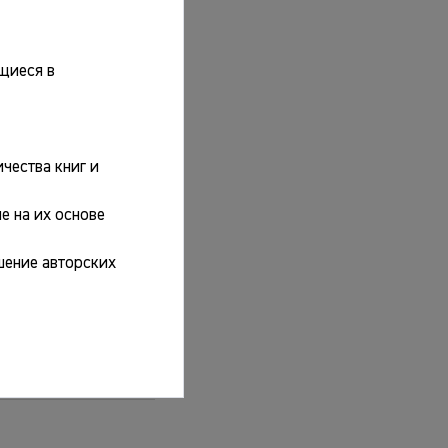
щиеся в
чества книг и
е на их основе
емен. Западный
шение авторских