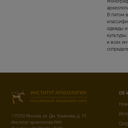
Монограф
археологи
В пятом 
классифи
одежды и
культуры.
и всех и
сопредел
Об 
Нов
Ист
117292 Москва, ул. Дм. Ульянова, д. 19,
Институт археологии РАН
Сот