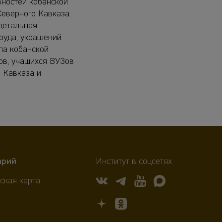
вностей кобанской
Северного Кавказа.
детальная
руда, украшений
ла кобанской
ков, учащихся ВУЗов
 Кавказа и
арий
Институт в соцсетях
ская карта