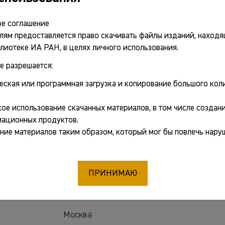
ткрыть PDF
е соглашение
лям предоставляется право скачивать файлы изданий, находя
лиотеке ИА РАН, в целях личного использования.
ные сведения
е разрешается:
еская или программная загрузка и копирование большого коли
Козенкова Валентина Ивановна
ое использование скачанных материалов, в том числе создани
:
Материальная основа быта кобанских пл
ационных продуктов.
вариант
ние материалов таким образом, который мог бы повлечь нару
рнал:
Свод археологических источников (САИ)
ПРИНИМАЮ
Вып. В2-5 / 5
Москва