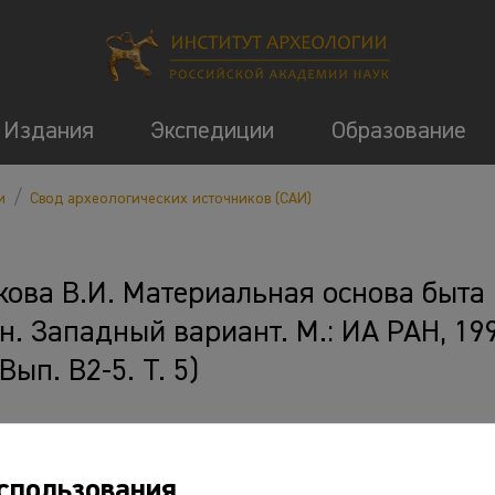
Издания
Экспедиции
Образование
/
и
Свод археологических источников (САИ)
кова В.И. Материальная основа быта
н. Западный вариант. М.: ИА РАН, 199
Вып. В2-5. Т. 5)
 и ссылки
спользования