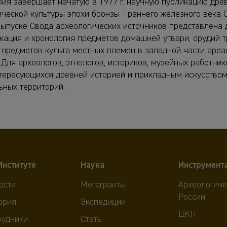
ия завершает начатую в 1977 г. научную публикацию дре
ческой культуры эпохи бронзы - раннего железного века 
выпуске Свода археологических источников представлена 
кация и хронология предметов домашней утвари, орудий т
 предметов культа местных племен в западной части ареа
 Для археологов, этнологов, историков, музейных работни
нтересующихся древней историей и прикладным искусством
ьных территорий.
Институте
Наука
Инструмент
ости
Мегагранты
Археологиче
России
ория
Экспедиции
ЦКП
рудники
Стать