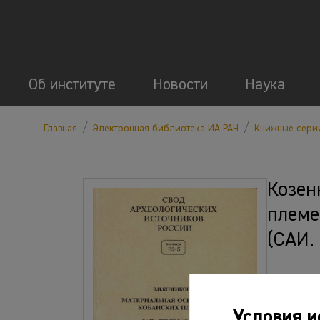
Об институте
Новости
Наука
/
/
Главная
Электронная библиотека ИА РАН
Книжные сери
Козен
племе
(САИ. 
Файлы
Условия и