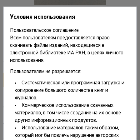
Условия использования
Вестник «История керамики». Вып. 7 / Отв.
ред. Е.В. Суханов. М.: ИА РАН, 2025. 151 с.,
Пользовательское соглашение
Всем пользователям предоставляется право
ил.
скачивать файлы изданий, находящиеся в
электронной библиотеке ИА РАН, в целях личного
использования.
Файлы и ссылки
Пользователям не разрешается:
открыть PDF
Систематическая или программная загрузка и
копирование большого количества книг и
журналов.
Коммерческое использование скачанных
Основные сведения
материалов, в том числе создание на их основе
других информационных продуктов.
Авторы:
Использование материалов таким образом,
Суханов Евгений Владимирович
[отв. ред.]
который мог бы повлечь нарушение авторских