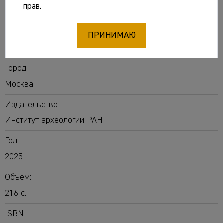
прав.
Архитектурная археология (АА)
Выпуск:
ПРИНИМАЮ
№ 7
Город:
Москва
Издательство:
Институт археологии РАН
Год:
2025
Объем:
216 с.
ISBN: