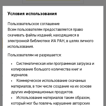
Архитектурная археология. № 7
Условия использования
Пользовательское соглашение
Файлы и ссылки
Всем пользователям предоставляется право
скачивать файлы изданий, находящиеся в
электронной библиотеке ИА РАН, в целях личного
открыть PDF
использования.
Пользователям не разрешается:
Основные сведения
Систематическая или программная загрузка и
копирование большого количества книг и
Авторы:
журналов.
Коммерческое использование скачанных
Название:
материалов, в том числе создание на их основе
других информационных продуктов.
Архитектурная археология. № 7
Использование материалов таким образом,
который мог бы повлечь нарушение авторских
Серия/журнал: